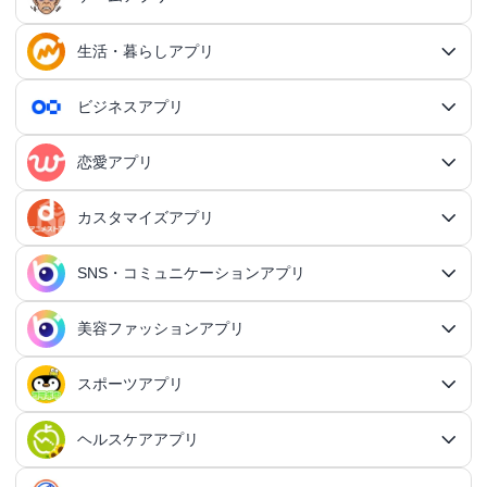
生活・暮らしアプリ
ゲームアプリ総合
RPGアプリ
ビジネスアプリ
生活・暮らしアプリ総合
RPGアプリ総合
アクションゲームアプリ
ファイナンスアプリ
恋愛アプリ
ビジネスアプリ総合
王道RPGアプリ
アクションゲームアプリ総合
シミュレーションアプリ
家計簿アプリ
日記アプリ
タスク管理アプリ
カスタマイズアプリ
恋愛アプリ総合
アクションRPGアプリ
2Dアクションアプリ
ふるさと納税アプリ
シミュレーションアプリ総合
対戦・協力ゲームアプリ
日記アプリ総合
行動記録アプリ
タスク管理アプリ総合
QRコードアプリ
マッチングアプリ
SNS・コミュニケーションアプリ
シミュレーションRPGアプリ
カスタマイズアプリ総合
3Dアクションアプリ
貯金アプリ
育成シミュレーションアプリ
SNS感覚の日記アプリ
対戦・協力ゲームアプリ総合
シューティングゲームアプリ
個人タスク管理アプリ
行動記録アプリ総合
ポイ活アプリ
QRコードアプリ総合
OCRアプリ
ダンジョンRPGアプリ
マッチングアプリ総合
出会いアプリ
アクションRPGアプリ
IFTTTアプリ
美容ファッションアプリ
スマホ決済アプリ
戦略シミュレーションアプリ
SNS・コミュニケーションアプリ総合
交換日記アプリ
オンライン対戦アプリ
タスク共有アプリ
習慣化アプリ
シューティングゲームアプリ総合
アドベンチャーゲームアプリ
QRコード読み取りアプリ
ポイ活アプリ総合
MMORPGアプリ
スケジューラ・時計アプリ
20代向けマッチングアプリ
OCRアプリ総合
議事録アプリ
シューティングゲームアプリ
出会いアプリ総合
カップルアプリ
クレジットカードアプリ
箱庭シミュレーションアプリ
オートクリッカーアプリ
ネットワークアプリ
写真カレンダーアプリ
協力・マルチプレイアプリ
SNSアプリ
スポーツアプリ
プロジェクト管理アプリ
FPSアプリ
美容ファッションアプリ総合
QRコード作成アプリ
レシートポイ活アプリ
アドベンチャーゲームアプリ総合
放置系RPGアプリ
30代向けマッチングアプリ
パズル・脳トレアプリ
翻訳カメラアプリ
カレンダーアプリ
格闘ゲームアプリ
ライフログアプリ
議事録アプリ総合
投資アプリ
顧客管理アプリ
恋愛シミュレーションアプリ
カップルアプリ総合
デートアプリ
鍵付き日記アプリ
Bluetoothゲームアプリ
ネットワークアプリ総合
スマホ最適化アプリ
SNSアプリ総合
TPSアプリ
メールアプリ
janコード検索アプリ
歩いてお金を稼ぐアプリ
ミステリーアドベンチャーアプリ
ヘア・メイク・ネイルアプリ
美少女RPGアプリ
ヘルスケアアプリ
40代向けマッチングアプリ
リマインダーアプリ
パズル・脳トレアプリ総合
スポーツアプリ総合
MOBAアプリ
音楽ゲームアプリ
文字起こしアプリ
持ち物管理アプリ
確定申告アプリ
歴史シミュレーションアプリ
家事アプリ
カップルSNSアプリ
顧客管理アプリ総合
かわいい日記アプリ
ファイル管理アプリ
Wi-Fiアプリ
デートスポットアプリ
恋愛診断アプリ
X（Twitter）アプリ
オンラインシューティングアプリ
スマホ最適化アプリ総合
セキュリティアプリ
ポイ活ゲームアプリ
メールアプリ総合
探索アドベンチャーアプリ
パズルRPGアプリ
チャットアプリ
50代・中高年向けマッチングアプリ
髪型アプリ
時計アプリ
パズルゲームアプリ