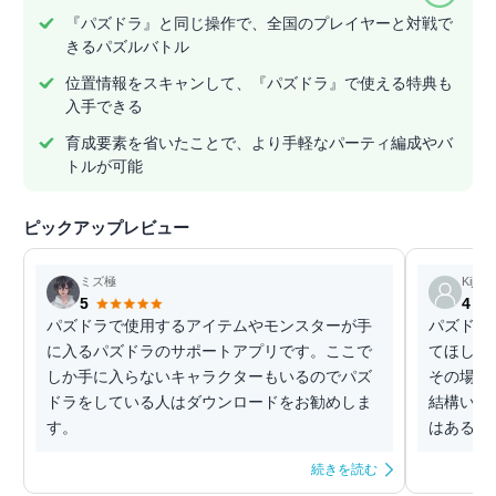
『パズドラ』と同じ操作で、全国のプレイヤーと対戦で
きるパズルバトル
位置情報をスキャンして、『パズドラ』で使える特典も
入手できる
育成要素を省いたことで、より手軽なパーティ編成やバ
トルが可能
ピックアップレビュー
ミズ極
Kiji
5
4
パズドラで使用するアイテムやモンスターが手
パズドラ
に入るパズドラのサポートアプリです。ここで
てほしい
しか手に入らないキャラクターもいるのでパズ
その場所
ドラをしている人はダウンロードをお勧めしま
結構いろ
す。
はあるの
続きを読む