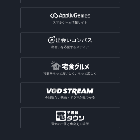
VTuberアプリ
テレビアプリ
バイト探しアプリ
四柱推命アプリ
3Dサンドボックスアプリ
公営ギャンブルアプリ
動画分割アプリ
デザインアプリ
テレビアプリ総合
インターンアプリ
タロットアプリ
オタクアプリ
クラロワ系対戦ゲームアプリ
動画に文字を入れるアプリ
スマホゲーム情報サイト
TV番組表アプリ
人材派遣求人情報アプリ
動物占いアプリ
オタクアプリ総合
アーチャー伝説系ゲームアプリ
写真を動画にするアプリ
テレビリモコンアプリ
おみくじアプリ
動画を写真にするアプリ
出会いを応援するメディア
電話・チャット占いアプリ
宅食をもっとおいしく、もっと楽しく
今日観たい映画・ドラマが見つかる
運命の一冊と出会える場所