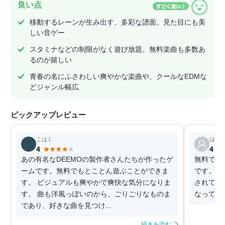
良い点
移動するレーンが生み出す、多彩な譜面。見た目にも美
しい音ゲー
スタミナなどの制限がなく遊び放題。無料楽曲も多数あ
るのが嬉しい
青春の名にふさわしい爽やかな楽曲や、クールなEDMな
どジャンル幅広
ピックアップレビュー
こはく
はへ
4
4
あの有名なDEEMOの製作者さんたちが作ったゲ
無料で本
ームです。無料でもとことん遊ぶことができま
です。楽
す。 ビジュアルも爽やかで爽快な気分になりま
されてい
す。 曲も洋風っぽいのから、ごりごりなものま
なってま
であり、好きな曲を見つけ...
続きを読む