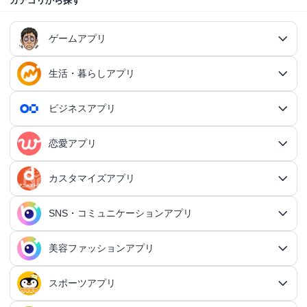
カテゴリから探す
ゲームアプリ
生活・暮らしアプリ
ゲームアプリ総合
RPGアプリ
ビジネスアプリ
生活・暮らしアプリ総合
RPGアプリ総合
アクションゲームアプリ
ファイナンスアプリ
恋愛アプリ
ビジネスアプリ総合
王道RPGアプリ
アクションゲームアプリ総合
シミュレーションアプリ
家計簿アプリ
日記アプリ
タスク管理アプリ
カスタマイズアプリ
恋愛アプリ総合
アクションRPGアプリ
2Dアクションアプリ
ふるさと納税アプリ
シミュレーションアプリ総合
対戦・協力ゲームアプリ
日記アプリ総合
行動記録アプリ
タスク管理アプリ総合
QRコードアプリ
マッチングアプリ
SNS・コミュニケーションアプリ
シミュレーションRPGアプリ
カスタマイズアプリ総合
3Dアクションアプリ
貯金アプリ
育成シミュレーションアプリ
SNS感覚の日記アプリ
対戦・協力ゲームアプリ総合
シューティングゲームアプリ
個人タスク管理アプリ
行動記録アプリ総合
ポイ活アプリ
QRコードアプリ総合
OCRアプリ
ダンジョンRPGアプリ
マッチングアプリ総合
出会いアプリ
アクションRPGアプリ
IFTTTアプリ
美容ファッションアプリ
スマホ決済アプリ
戦略シミュレーションアプリ
SNS・コミュニケーションアプリ総合
交換日記アプリ
オンライン対戦アプリ
タスク共有アプリ
習慣化アプリ
シューティングゲームアプリ総合
アドベンチャーゲームアプリ
QRコード読み取りアプリ
ポイ活アプリ総合
MMORPGアプリ
スケジューラ・時計アプリ
20代向けマッチングアプリ
OCRアプリ総合
議事録アプリ
シューティングゲームアプリ
出会いアプリ総合
カップルアプリ
クレジットカードアプリ
箱庭シミュレーションアプリ
オートクリッカーアプリ
ネットワークアプリ
写真カレンダーアプリ
協力・マルチプレイアプリ
SNSアプリ
スポーツアプリ
プロジェクト管理アプリ
FPSアプリ
美容ファッションアプリ総合
QRコード作成アプリ
レシートポイ活アプリ
アドベンチャーゲームアプリ総合
放置系RPGアプリ
30代向けマッチングアプリ
パズル・脳トレアプリ
翻訳カメラアプリ
カレンダーアプリ
格闘ゲームアプリ
ライフログアプリ
議事録アプリ総合
投資アプリ
顧客管理アプリ
恋愛シミュレーションアプリ
カップルアプリ総合
デートアプリ
鍵付き日記アプリ
Bluetoothゲームアプリ
ネットワークアプリ総合