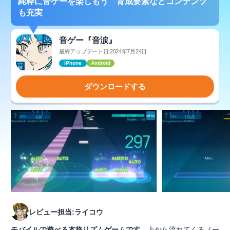
純粋に音ゲーを楽しもう 育成要素などコンテンツ
も充実
音ゲー『音涙』
最終アップデート日:2024年7月24日
iPhone
Android
ダウンロードする
レビュー担当:ライコウ
モバイルで遊べる本格リズムゲームです
。上から流れてくるノー