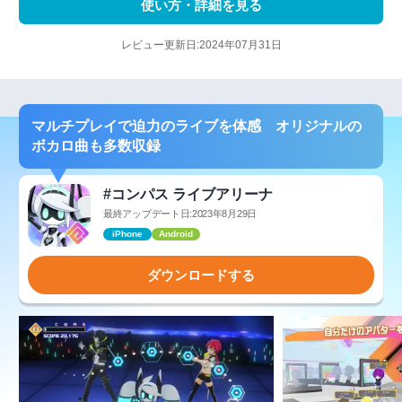
使い方・詳細を見る
レビュー更新日:2024年07月31日
マルチプレイで迫力のライブを体感 オリジナルの
ボカロ曲も多数収録
#コンパス ライブアリーナ
最終アップデート日:2023年8月29日
iPhone
Android
ダウンロードする