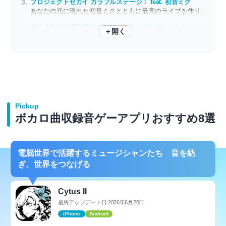
プロジェクトセカイ カラフルステージ！ feat. 初音ミク
あなたの元に現れた初音ミクとともに最高のライブを作り出そう！
あにまらいぶ-着せ替えリズムゲーム・おとげー・かわいいゲーム
＋開く
着せ替えも楽しめる癒し系リズムゲーム 最新ヒットソングも多数収録
Pickup
ボカロ曲収録音ゲーアプリおすすめ8選
電脳世界で活躍するミュージシャンたち 音を紡
ぎ、世界をつなげる
Cytus II
最終アップデート日:2026年6月20日
iPhone
Android