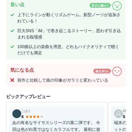
良い点
上下にラインが動くリズムゲーム。新型ノーツが追加さ
れている！
巨大SNS「iM」で巻き起こるストーリー。思わず引き込
まれる臨場感
100曲以上の楽曲を用意。どれもハイクオリティで聴く
だけでも満足
気になる点
前作と比較して曲の印象がガラリと変わっている
ピックアップレビュー
こはく
Well
4
5
あの有名なサイサスシリーズの第二弾です。 今
端末の全
回は色が白黒ではなくカラフルです。 最初に遊
ットの方