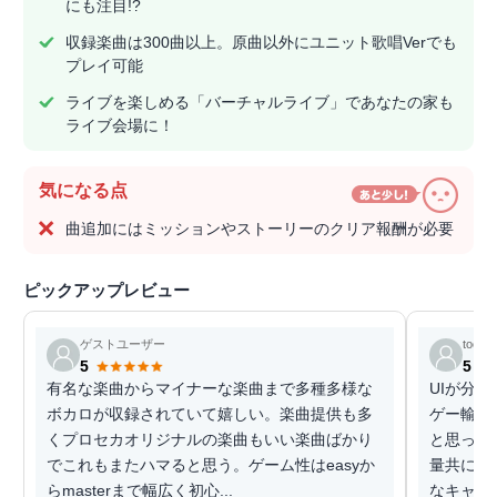
にも注目!?
収録楽曲は300曲以上。原曲以外にユニット歌唱Verでも
プレイ可能
ライブを楽しめる「バーチャルライブ」であなたの家も
ライブ会場に！
気になる点
曲追加にはミッションやストーリーのクリア報酬が必要
ピックアップレビュー
ゲストユーザー
toooo
5
5
有名な楽曲からマイナーな楽曲まで多種多様な
UIが分
ボカロが収録されていて嬉しい。楽曲提供も多
ゲー輸入
くプロセカオリジナルの楽曲もいい楽曲ばかり
と思って
でこれもまたハマると思う。ゲーム性はeasyか
量共に良
らmasterまで幅広く初心...
なキャラク