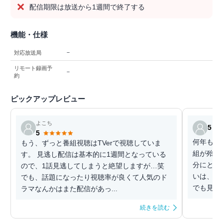
配信期限は放送から1週間で終了する
機能・仕様
－
対応放送局
リモート録画予
－
約
ピックアップレビュー
よこち
5
5
何年も前
もう、ずっと番組視聴はTVerで視聴していま
組が殆ど
す。 見逃し配信は基本的に1週間となっている
分にとっ
ので、1話見逃してしまうと絶望しますが…笑
いは、ブ
でも、話題になったり視聴率が良くて人気のド
でも見逃
ラマなんかはまた配信があっ...
続きを読む