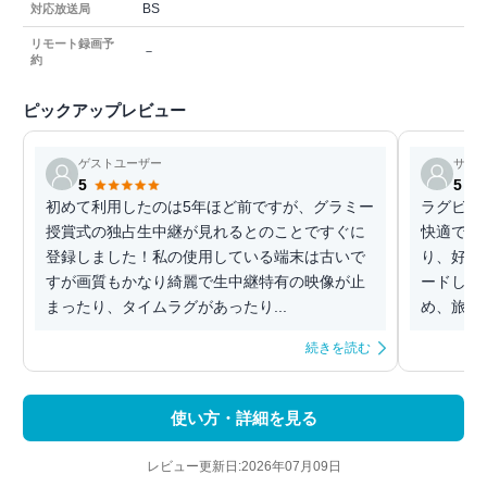
BS
対応放送局
リモート録画予
－
約
ピックアップレビュー
ゲストユーザー
サク
5
5
初めて利用したのは5年ほど前ですが、グラミー
ラグビー
授賞式の独占生中継が見れるとのことですぐに
快適です
登録しました！私の使用している端末は古いで
り、好き
すが画質もかなり綺麗で生中継特有の映像が止
ードして
まったり、タイムラグがあったり...
め、旅行
続きを読む
使い方・詳細を見る
レビュー更新日:2026年07月09日