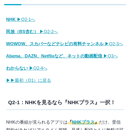
NHK
▶Q2-1へ
民放（BS含む）
▶Q2-2へ
WOWOW、スカパーなどテレビの有料チャンネル
▶Q2-3へ
Abema、DAZN、Netflixなど、ネットの動画配信
▶Q3へ
わからない
▶Q2-4へ
▶▶最初（Q1）に戻る
Q2-1：NHKを見るなら『NHKプラス』一択！
NHKの番組が見られるアプリは
『
NHKプラス
』
だけ。受信
契約があればリアルタイム視聴、見逃し配信ともに無料で可