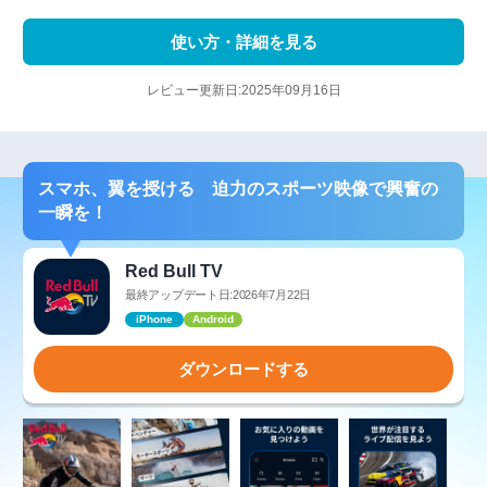
使い方・詳細を見る
レビュー更新日:2025年09月16日
スマホ、翼を授ける 迫力のスポーツ映像で興奮の
一瞬を！
Red Bull TV
最終アップデート日:2026年7月22日
iPhone
Android
ダウンロードする