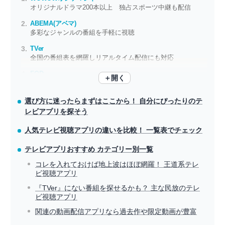
オリジナルドラマ200本以上 独占スポーツ中継も配信
ABEMA(アベマ)
多彩なジャンルの番組を手軽に視聴
TVer
全国の番組表を網羅しリアルタイム配信にも対応
FOD
＋開く
フジテレビ系作品の見逃し配信と豊富なオリジナルコンテンツ！
選び方に迷ったらまずはここから！ 自分にぴったりのテ
レビアプリを探そう
人気テレビ視聴アプリの違いを比較！ 一覧表でチェック
テレビアプリおすすめ カテゴリー別一覧
コレを入れておけば地上波はほぼ網羅！ 王道系テレ
ビ視聴アプリ
『TVer』にない番組を探せるかも？ 主な民放のテレ
ビ視聴アプリ
関連の動画配信アプリなら過去作や限定動画が豊富