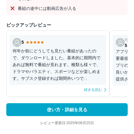
番組の途中には動画広告が入る
ピックアップレビュー
だん
5
5
何年か前にどうしても見たい番組があったの
アプリと
で、ダウンロードしました。基本的に期間内で
要最低限
あれば無料で番組が見れます。種類も様々で、
プリの評
ドラマやバラエティ、スポーツなどが楽しめま
良いかと
す。サブスク登録すれば期間外いつで...
提供されて
続きを読む
使い方・詳細を見る
レビュー更新日:2025年08月25日