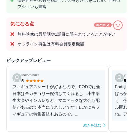
倍速再生や秒数を指定しての巻き戻しをはじめ、再生オ
プションも豊富
気になる点
無料映像は最新話や1話目に限られていることが多い
オフライン再生は有料会員限定機能
ピックアップレビュー
user2849d9
yuyri
5
5
フィギュアスケートが好きなので、FODでは全
Fodは
日本は全カテゴリー配信してくれるし、小中学
ばっかな
生大会やインカレなど、マニアックな大会も配
く、今時
信があるので本当にうれしいです！ほかにもフ
ル問わず
ィギュアの特集番組もあるので、...
ね。アジ
続きを読む