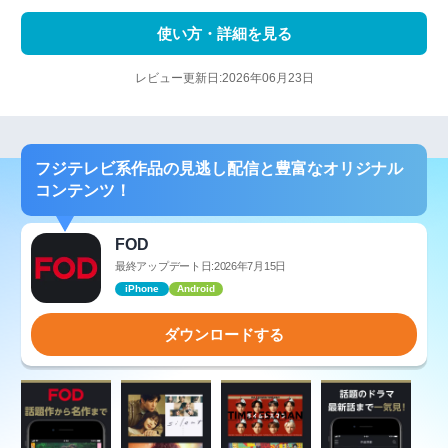
使い方・詳細を見る
レビュー更新日:2026年06月23日
フジテレビ系作品の見逃し配信と豊富なオリジナル
コンテンツ！
FOD
最終アップデート日:2026年7月15日
iPhone
Android
ダウンロードする