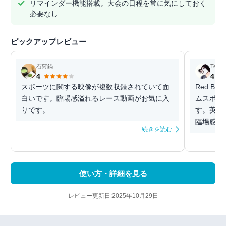
リマインダー機能搭載。大会の日程を常に気にしておく
必要なし
ピックアップレビュー
石狩鍋
Techgi
4
4
スポーツに関する映像が複数収録されていて面
Red B
白いです。臨場感溢れるレース動画がお気に入
ムスポー
りです。
す。英語
臨場感で
続きを読む
使い方・詳細を見る
レビュー更新日:2025年10月29日