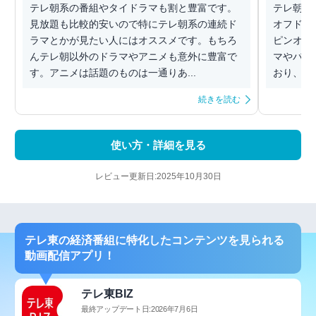
テレ朝系の番組やタイドラマも割と豊富です。
テレ朝系
見放題も比較的安いので特にテレ朝系の連続ド
オフドラ
ラマとかが見たい人にはオススメです。もちろ
ピンオフ
んテレ朝以外のドラマやアニメも意外に豊富で
マやバラ
す。アニメは話題のものは一通りあ...
おり、見
続きを読む
使い方・詳細を見る
レビュー更新日:2025年10月30日
テレ東の経済番組に特化したコンテンツを見られる
動画配信アプリ！
テレ東BIZ
最終アップデート日:2026年7月6日