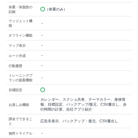
体重・体脂肪の
（体重のみ）
記録
ウィジェット機
－
能
－
オフライン機能
－
マップ表示
－
ルート作成
－
行動履歴
トレーニングプ
－
ランの提案機能
目標設定
カレンダー、スクショ共有、テーマカラー、身体情
報、目標設定、バックアップ/復元、CSV書出し、歩
お楽しみ機能
行時間の計算、自社アプリ紹介
課金でできるこ
広告非表示、バックアップ・復元、CSV書出し
と
－
無料トライアル