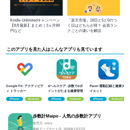
Kindle Unlimitedキャンペーン
「楽天市場」18日と5と0のつ
【8月最新】まとめ｜3ヵ月99
く日はどちらが得？ 会員ラン
円など
クごとの違いを解説
このアプリを見た人はこんなアプリも見ています
Google Fit: アクティビテ
dヘルスケア -歩数でdポ
Pacer-運動記録と健康ダ
ィ トラッカー
イントがたまる健康管理
イエット
アプリ-
iPhone
Android
iPhone
Android
iPhone
Android
歩数計Maipo - 人気の歩数計アプリ
販売元:
urecy
最終アップデート日:
2026年1月27日