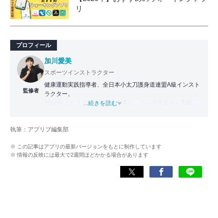
リ
プロフィール
加川愛美
スポーツインストラクター
健康運動実践指導者、全日本小太刀護身道連盟A級インスト
監修者
ラクター。
2006年よりスポーツ教室を主宰し、小・中学生から高齢者
...続きを読む
まで幅広い世代に運動指導を実施。地域に根ざした活動の
傍ら、スポーツイベントの企画・運営にも携わる。
執筆：アプリブ編集部
近年は、アプリ専門家としてラジオやセミナーにも登壇。
※ この記事はアプリの最新バージョンをもとに制作しています
日常生活をより豊かにするヘルスケアアプリの活用法を、
※ 情報の反映には最大で2週間ほどかかる場合があります
メディアや講演を通じて広く発信している。