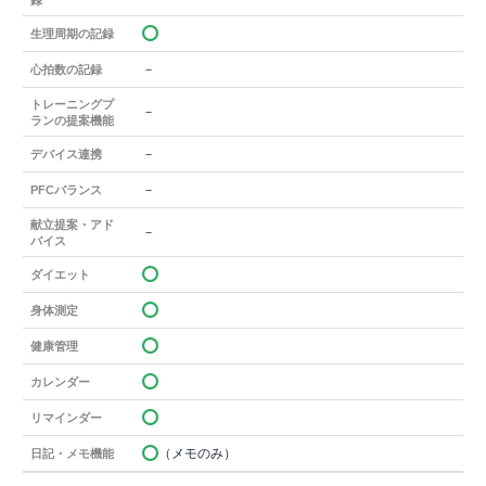
生理周期の記録
－
心拍数の記録
トレーニングプ
－
ランの提案機能
－
デバイス連携
－
PFCバランス
献立提案・アド
－
バイス
ダイエット
身体測定
健康管理
カレンダー
リマインダー
（メモのみ）
日記・メモ機能