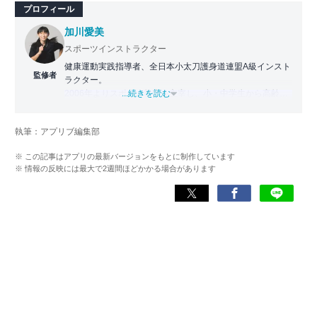
プロフィール
加川愛美
スポーツインストラクター
健康運動実践指導者、全日本小太刀護身道連盟A級インスト
監修者
ラクター。
2006年よりスポーツ教室を主宰し、小・中学生から高齢者
...続きを読む
まで幅広い世代に運動指導を実施。地域に根ざした活動の
傍ら、スポーツイベントの企画・運営にも携わる。
執筆：アプリブ編集部
近年は、アプリ専門家としてラジオやセミナーにも登壇。
※ この記事はアプリの最新バージョンをもとに制作しています
日常生活をより豊かにするヘルスケアアプリの活用法を、
※ 情報の反映には最大で2週間ほどかかる場合があります
メディアや講演を通じて広く発信している。