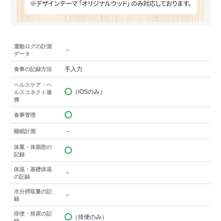
運動ログの計測
－
データ
手入力
食事の記録方法
ヘルスケア・ヘ
（iOSのみ）
ルスコネクト連
携
食事管理
－
睡眠計測
体重・体脂肪の
記録
体温・基礎体温
－
の記録
水分摂取量の記
－
録
排便・排尿の記
（排便のみ）
録