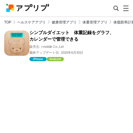
TOP
ヘルスケアアプリ
健康管理アプリ
体重管理アプリ
体脂肪率計
シンプルダイエット 体重記録をグラフ、
カレンダーで管理できる
販売元:
i-mobile Co.,Ltd
最終アップデート日:
2026年6月30日
iPhone
Android