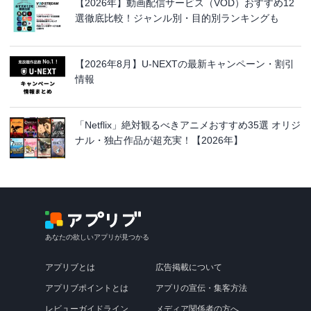
【2026年】動画配信サービス（VOD）おすすめ12
選徹底比較！ジャンル別・目的別ランキングも
【2026年8月】U-NEXTの最新キャンペーン・割引
情報
「Netflix」絶対観るべきアニメおすすめ35選 オリジ
ナル・独占作品が超充実！【2026年】
あなたの欲しいアプリが見つかる
アプリブとは
広告掲載について
アプリブポイントとは
アプリの宣伝・集客方法
レビューガイドライン
メディア関係者の方へ