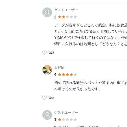
ゲストユーザー
2
データが古すぎるところが残念。特に飲食
とか、5年前に潰れてる店が存在しているとか
Y!MAPだけで検索して行くのではなく、
確性に欠けるのは地図としてどうなん？と思う方
375
石狩鍋
4
初めて訪れる観光スポットや道案内に重宝
へ着けるのが良かったです。
355
ゲストユーザー
1