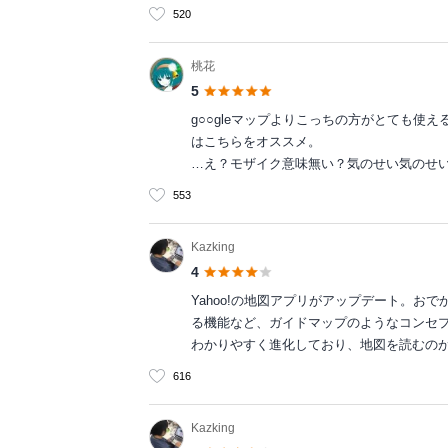
520
桃花
5
g○○gleマップよりこっちの方がとても使
はこちらをオススメ。
…え？モザイク意味無い？気のせい気のせ
553
Kazking
4
Yahoo!の地図アプリがアップデート。
る機能など、ガイドマップのようなコンセ
わかりやすく進化しており、地図を読むの
616
Kazking