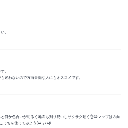
しい。
です。
でも迷わないので方向音痴な人にもオススメです。
と何か色合いが明るく地図も判り易いしサクサク動く👌😋マップは方向
ちを使ってみよう(๑•́ ₃ •̀๑)/