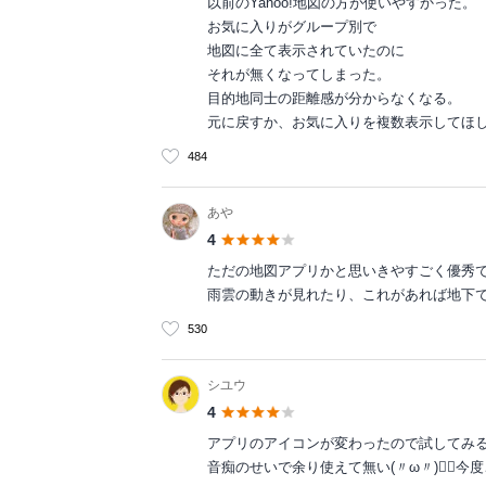
以前のYahoo!地図の方が使いやすかった。
お気に入りがグループ別で
地図に全て表示されていたのに
それが無くなってしまった。
目的地同士の距離感が分からなくなる。
元に戻すか、お気に入りを複数表示してほ
484
あや
4
ただの地図アプリかと思いきやすごく優秀
雨雲の動きが見れたり、これがあれば地下
530
シユウ
4
アプリのアイコンが変わったので試してみる
音痴のせいで余り使えて無い(〃ω〃)🏃‍♀️今度こっ