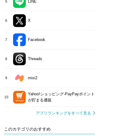
LINE
5
X
6
Facebook
7
Threads
8
mixi2
9
Yahoo!ショッピング-PayPayポイント
10
が貯まる通販
アプリランキングをすべて見る
このカテゴリのおすすめ