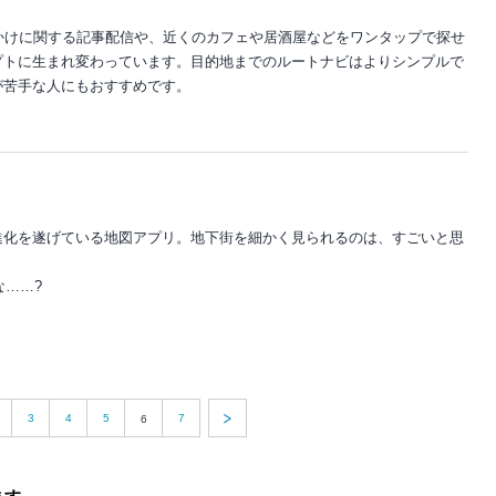
おでかけに関する記事配信や、近くのカフェや居酒屋などをワンタップで探せ
プトに生まれ変わっています。目的地までのルートナビはよりシンプルで
が苦手な人にもおすすめです。
進化を遂げている地図アプリ。地下街を細かく見られるのは、すごいと思
な……?
3
4
5
7
6