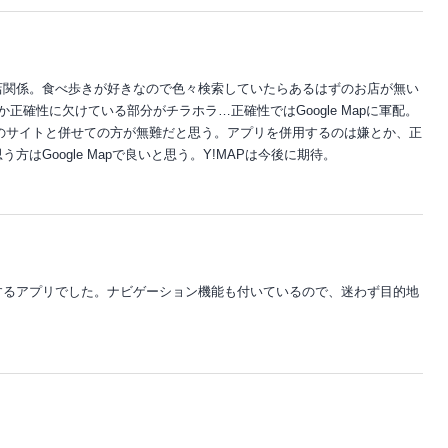
店関係。食べ歩きが好きなので色々検索していたらあるはずのお店が無い
正確性に欠けている部分がチラホラ…正確性ではGoogle Mapに軍配。
他のサイトと併せての方が無難だと思う。アプリを併用するのは嫌とか、正
はGoogle Mapで良いと思う。Y!MAPは今後に期待。
するアプリでした。ナビゲーション機能も付いているので、迷わず目的地