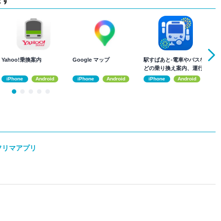
ます
Yahoo!乗換案内
Google マップ
駅すぱあと-電車やバスな
乗
どの乗り換え案内、運行
情報、時刻表も
iPhone
Android
iPhone
Android
iPhone
Android
 フリマアプリ