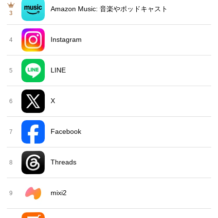
Amazon Music: 音楽やポッドキャスト
3
Instagram
4
LINE
5
X
6
Facebook
7
Threads
8
mixi2
9