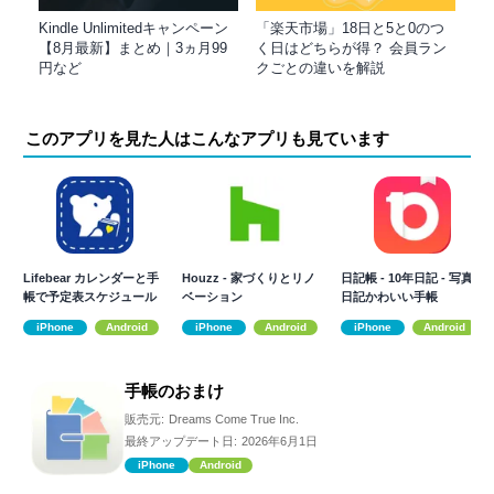
Kindle Unlimitedキャンペーン
「楽天市場」18日と5と0のつ
【8月最新】まとめ｜3ヵ月99
く日はどちらが得？ 会員ラン
円など
クごとの違いを解説
このアプリを見た人はこんなアプリも見ています
Lifebear カレンダーと手
Houzz - 家づくりとリノ
日記帳 - 10年日記 - 写真
帳で予定表スケジュール
ベーション
日記かわいい手帳
管理
iPhone
Android
iPhone
Android
iPhone
Android
手帳のおまけ
販売元:
Dreams Come True Inc.
最終アップデート日:
2026年6月1日
iPhone
Android