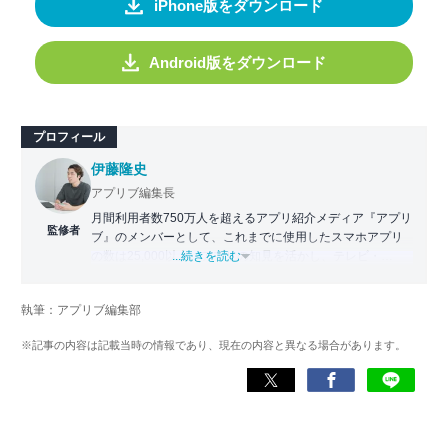
iPhone版をダウンロード
Android版をダウンロード
プロフィール
伊藤隆史
アプリブ編集長
月間利用者数750万人を超えるアプリ紹介メディア『アプリ
監修者
ブ』のメンバーとして、これまでに使用したスマホアプリ
の数は25,000以上。アプリの知見を活かし、テレビ・
...続きを読む
Web・ラジオなどのメディアに出演。
【メディア出演歴】日本テレビ『午前0時の森』（人生効率
執筆：アプリブ編集部
化アプリの紹介）、TBS『サタプラ』（スマホライフが変
わる神アプリの紹介）、J-WAVE『STEP ONE』（今話題の
※記事の内容は記載当時の情報であり、現在の内容と異なる場合があります。
スマホアプリ）他
Wikipedia
X(旧：Twitter）