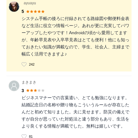
_ayuayu
5
システム手帳の後ろに付録されてる路線図や郵便料金表
など生活に役立つ情報ページ。あれが更に充実してパワ
ーアップしたやつです！Androidの頃から愛用してます
が、年齢早見表や入卒早見表はとても便利！他にも知っ
ておきたい知識が満載なので、学生、社会人、主婦まで
幅広く活用できますよ♪
242
まきまき
3
ビジネスマナーでの言葉遣い、とても勉強になります。
結婚記念日の名称や贈り物もこういうルールが存在した
んだと初めて知りました。夫に見せます。防災の備えで
すが自分が思っていた対処法と違う部分もあり、生活を
より良くする情報が満載でした。無料は嬉しいです。
81