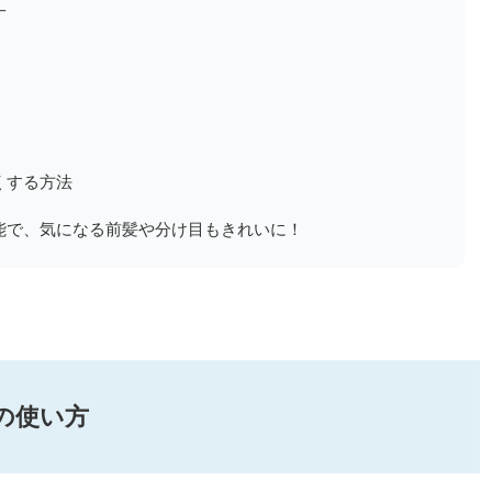
工
くする方法
」機能で、気になる前髪や分け目もきれいに！
の使い方