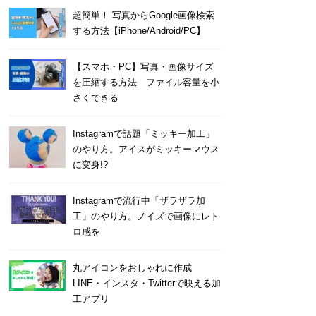
超簡単！ 写真からGoogle画像検索
する方法【iPhone/Android/PC】
【スマホ・PC】写真・画像サイズ
を圧縮する方法 ファイル容量を小
さくできる
Instagramで話題「ミッキー加工」
のやり方。アイスがミッキーマウス
に変身!?
Instagramで流行中「ザラザラ加
工」のやり方。ノイズで画像にレト
ロ感を
丸アイコンをおしゃれに作成
LINE・インスタ・Twitterで映える加
工アプリ