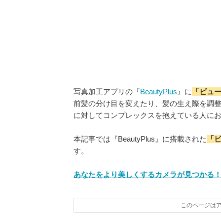
写真加工アプリの『
BeautyPlus
』に
「ビュ
前髪の分け目を変えたり、髪の生え際を調
に対してコンプレックスを抱えている人に
本記事では『BeautyPlus』に搭載された
「
す。
あなたをより美しくするカメラが見つかる！
このページは