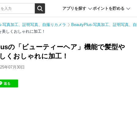
アプリを探す
ポイントを貯める
Plus-写真加工、証明写真、自撮りカメラ
BeautyPlus-写真加工、証明写
色を美しくおしゃれに加工！
tyPlusの「ビューティーヘア」機能で髪型や
しくおしゃれに加工！
5年07月30日
送る