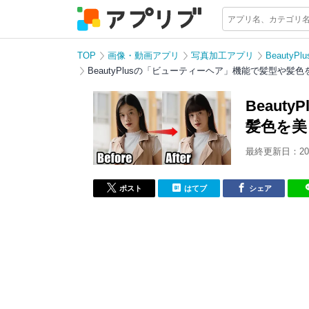
TOP
画像・動画アプリ
写真加工アプリ
Beauty
BeautyPlusの「ビューティーヘア」機能で髪型や髪
Beau
髪色を美
最終更新日：202
ポスト
はてブ
シェア