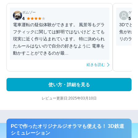
ボムゾー
ゲス
4
5
電車運転の疑似体験ができます。 風景等もグラ
3Dでと
フティックに関しては鮮明ではないけど とても
焦がれて
現実に近く作り込まれています。 特に決められ
リのラン
たルールはないので自分の好きなように 電車を
動かすことができるのが最...
続きを読む
使い方・詳細を見る
レビュー更新日:2025年03月10日
PCで作ったオリジナルジオラマも使える！ 3D鉄道
シミュレーション