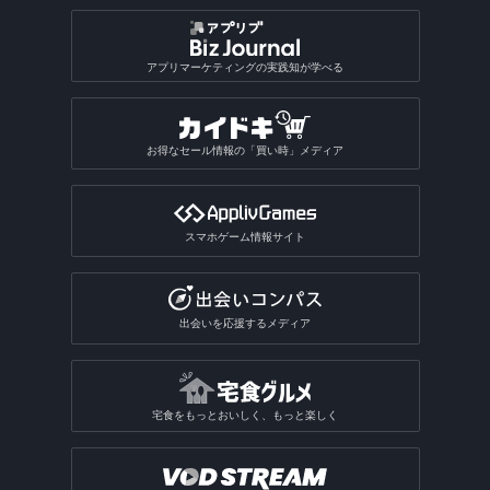
バカラアプリ
地形図アプリ
面接練習アプリ
漢字検索アプリ
写真投稿SNSアプリ
星座占いアプリ
音楽SNSアプリ
おもしろい診断アプリ総合
2048系ゲームアプリ
おもしろ加工アプリ
ギャンブルアプリ
バドミントンゲームアプリ
植物図鑑アプリ
GIF作成アプリ
写真保存アプリ
SNS一括投稿アプリ
雑誌アプリ
チンチロリンアプリ
履歴書作成アプリ
国語辞典アプリ
手相占いアプリ
恋愛診断アプリ
パズルボブル系ゲームアプリ
バレーゲームアプリ
ギャンブルアプリ総合
動画ファイル形式変換アプリ
芸術・文化アプリ
アプリマーケティングの実践知が学べる
同じ写真を探すアプリ
匿名SNSアプリ
読書記録・本棚管理アプリ
就活アプリ
姓名判断アプリ
性格診断アプリ
モンスト系ゲームアプリ
ビリヤードゲームアプリ
パチンコ・パチスロアプリ
動画反転アプリ
絵を描くアプリ
質問SNSアプリ
絵本アプリ
サブカルチャーアプリ
転職アプリ
風水アプリ
不思議のダンジョン系アプリ
宝くじアプリ
動画モザイクアプリ
お得なセール情報の「買い時」メディア
芸術鑑賞アプリ
アバターSNSアプリ
VTuberアプリ
テレビアプリ
バイト探しアプリ
四柱推命アプリ
3Dサンドボックスアプリ
公営ギャンブルアプリ
動画分割アプリ
デザインアプリ
テレビアプリ総合
インターンアプリ
タロットアプリ
オタクアプリ
クラロワ系対戦ゲームアプリ
動画に文字を入れるアプリ
スマホゲーム情報サイト
TV番組表アプリ
人材派遣求人情報アプリ
動物占いアプリ
オタクアプリ総合
アーチャー伝説系ゲームアプリ
写真を動画にするアプリ
テレビリモコンアプリ
おみくじアプリ
動画を写真にするアプリ
出会いを応援するメディア
電話・チャット占いアプリ
宅食をもっとおいしく、もっと楽しく