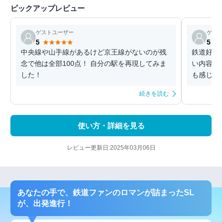
ピックアップレビュー
ゲストユーザー
ゲス
5
5
中央線や山手線があるけど京王線がないのが残
鉄道好き
念で他は全部100点！ 自分の駅を再現してみま
い内容で
した！
も感じら
続きを読む
使い方・詳細を見る
レビュー更新日:2025年03月06日
あなたの手で、鉄道ファンのロマンが詰まったSL
が、出発進行！