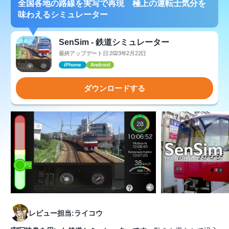
全国各地の路線を実写で再現 極上の運転士気分を
味わえるシミュレーター
SenSim - 鉄道シミュレーター
最終アップデート日:2023年2月22日
iPhone
Android
ダウンロードする
レビュー担当:ライコウ