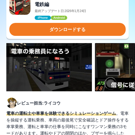
電鉄編
最終アップデート日:2026年1月24日
iPhone
Android
ダウンロードする
レビュー担当:ライコウ
電車の運転士や車掌を体験できるシミュレーションゲーム
。電車
を操縦する運転乗務、車両の最後尾で安全確認とドア操作をする
車掌乗務、運転と車掌の仕事を同時にこなすワンマン乗務の3モ
ードがあります。運転やドアの開閉のほか、ブザーを鳴らした