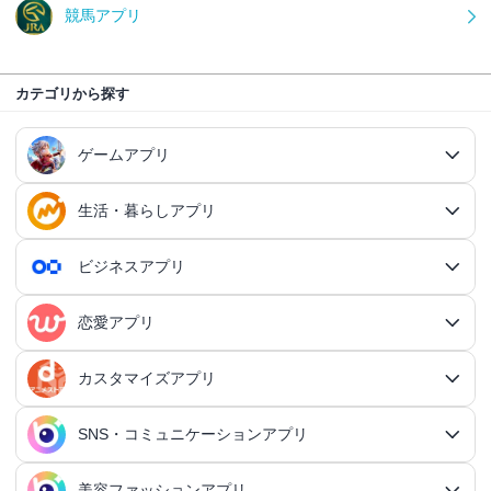
競馬アプリ
カテゴリから探す
ゲームアプリ
生活・暮らしアプリ
ゲームアプリ総合
RPGアプリ
ビジネスアプリ
生活・暮らしアプリ総合
RPGアプリ総合
アクションゲームアプリ
ファイナンスアプリ
恋愛アプリ
ビジネスアプリ総合
王道RPGアプリ
アクションゲームアプリ総合
シミュレーションアプリ
家計簿アプリ
日記アプリ
タスク管理アプリ
カスタマイズアプリ
恋愛アプリ総合
アクションRPGアプリ
2Dアクションアプリ
ふるさと納税アプリ
シミュレーションアプリ総合
対戦・協力ゲームアプリ
日記アプリ総合
行動記録アプリ
タスク管理アプリ総合
QRコードアプリ
マッチングアプリ
SNS・コミュニケーションアプリ
シミュレーションRPGアプリ
カスタマイズアプリ総合
3Dアクションアプリ
貯金アプリ
育成シミュレーションアプリ
SNS感覚の日記アプリ
対戦・協力ゲームアプリ総合
シューティングゲームアプリ
個人タスク管理アプリ
行動記録アプリ総合
ポイ活アプリ
QRコードアプリ総合
OCRアプリ
ダンジョンRPGアプリ
マッチングアプリ総合
出会いアプリ
アクションRPGアプリ
IFTTTアプリ
美容ファッションアプリ
スマホ決済アプリ