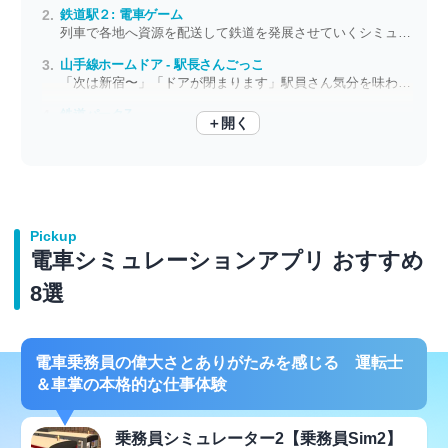
鉄道駅２: 電車ゲーム
列車で各地へ資源を配送して鉄道を発展させていくシミュレーションゲーム
山手線ホームドア - 駅長さんごっこ
「次は新宿〜」「ドアが閉まります」駅員さん気分を味わえる
鉄道パークZ
＋開く
気分は車掌さん 線路をひき、電車を編成して、自分の手で走らせよう
Pickup
電車シミュレーションアプリ おすすめ
8選
電車乗務員の偉大さとありがたみを感じる 運転士
＆車掌の本格的な仕事体験
乗務員シミュレーター2【乗務員Sim2】