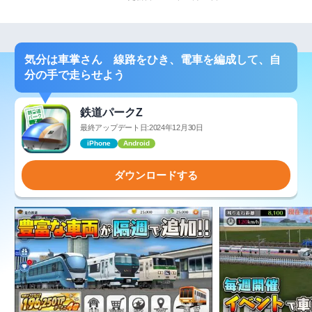
気分は車掌さん 線路をひき、電車を編成して、自
分の手で走らせよう
鉄道パークZ
最終アップデート日:2024年12月30日
iPhone
Android
ダウンロードする