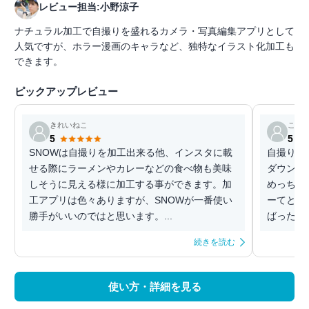
レビュー担当:小野涼子
ナチュラル加工で自撮りを盛れるカメラ・写真編集アプリとして
人気ですが、ホラー漫画のキャラなど、独特なイラスト化加工も
できます。
ピックアップレビュー
きれいねこ
こう
5
5
SNOWは自撮りを加工出来る他、インスタに載
自撮りを
せる際にラーメンやカレーなどの食べ物も美味
ダウンロ
しそうに見える様に加工する事ができます。加
めっちゃ
工アプリは色々ありますが、SNOWが一番使い
ーてとこ
勝手がいいのではと思います。...
ばったり
続きを読む
使い方・詳細を見る