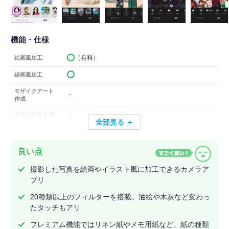
機能・仕様
（有料）
絵画風加工
線画風加工
モザイクアート
－
作成
－
モザイクタイプ
全部見る ＋
良い点
撮影した写真を絵画やイラスト風に加工できるカメラア
プリ
20種類以上のフィルターを搭載。油絵や木炭など変わっ
たタッチもアリ
プレミアム機能ではリネン紙やメモ用紙など、紙の種類