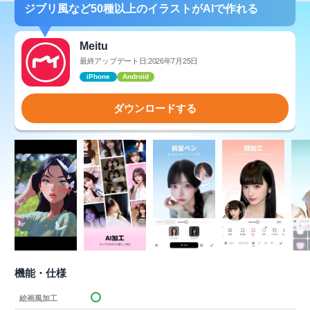
ジブリ風など50種以上のイラストがAIで作れる
Meitu
最終アップデート日:2026年7月25日
iPhone
Android
ダウンロードする
機能・仕様
絵画風加工