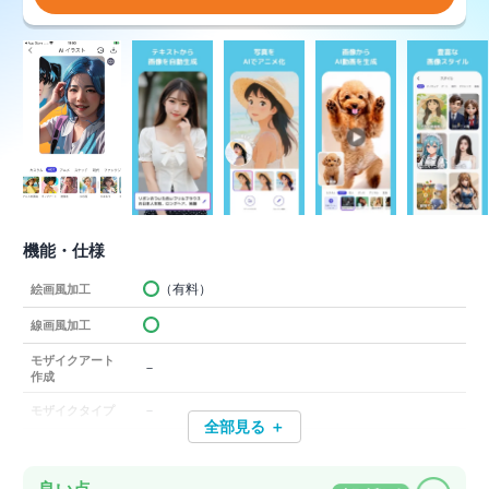
機能・仕様
（有料）
絵画風加工
線画風加工
モザイクアート
－
作成
－
モザイクタイプ
全部見る ＋