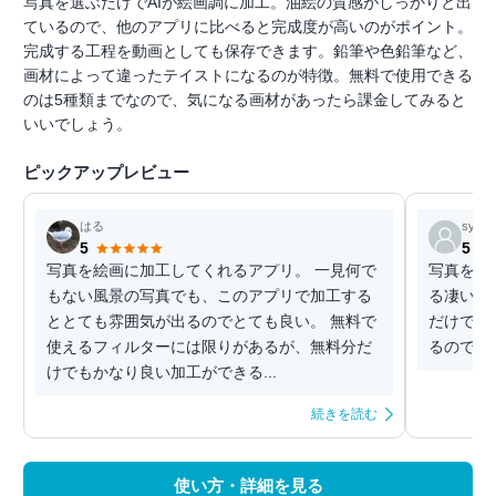
写真を選ぶだけでAIが絵画調に加工。油絵の質感がしっかりと出
ているので、他のアプリに比べると完成度が高いのがポイント。
完成する工程を動画としても保存できます。鉛筆や色鉛筆など、
画材によって違ったテイストになるのが特徴。無料で使用できる
のは5種類までなので、気になる画材があったら課金してみると
いいでしょう。
ピックアップレビュー
はる
syste
5
5
写真を絵画に加工してくれるアプリ。 一見何で
写真を様
もない風景の写真でも、このアプリで加工する
る凄いア
ととても雰囲気が出るのでとても良い。 無料で
だけでも
使えるフィルターには限りがあるが、無料分だ
るので使
けでもかなり良い加工ができる...
続きを読む
使い方・詳細を見る