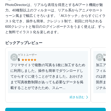
PhotoDirectorは、リアルな表現を得意とするAIアート機能が魅
力。40種類以上のフィルターは、リアル系からアニメやカート
ゥーン風まで幅広くそろいます。「AIスケッチ」からすぐにイラ
スト化でき、操作も簡単。クレジット制で、初回に付与される
600クレジットと毎日のログインボーナスをうまく使えば、ずっ
と無料でイラスト化を楽しめます。
ピックアップレビュー
ゲストユーザー
Nobel
5
5
フリマサイトで複数の写真を1枚に加工するため
加工アプ
に利用しました。操作も簡単でダウンロードし
フィルタ
てからすぐに使うことができました。おかげさ
のは勿論
まで写真枚数制限があっても必要なデータを掲
箇所まで
載することができたため、スムー...
ジナルの
続きを読む