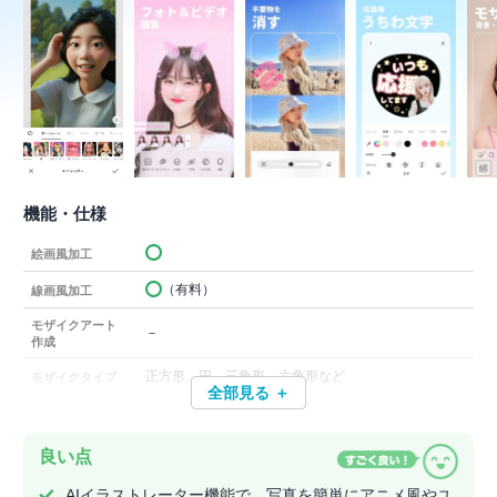
機能・仕様
絵画風加工
（有料）
線画風加工
モザイクアート
－
作成
正方形、円、三角形、六角形など
モザイクタイプ
全部見る ＋
良い点
AIイラストレーター機能で、写真を簡単にアニメ風やユ