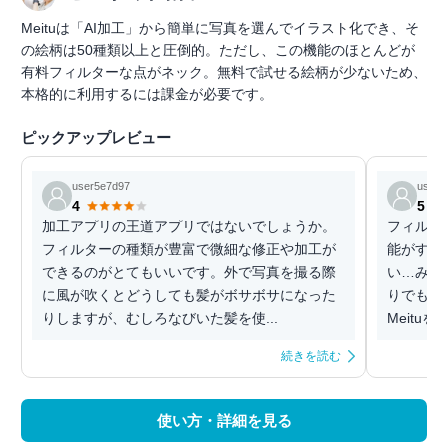
Meituは「AI加工」から簡単に写真を選んでイラスト化でき、そ
の絵柄は50種類以上と圧倒的。ただし、この機能のほとんどが
有料フィルターな点がネック。無料で試せる絵柄が少ないため、
本格的に利用するには課金が必要です。
ピックアップレビュー
user5e7d97
user4
4
5
加工アプリの王道アプリではないでしょうか。
フィルタ
フィルターの種類が豊富で微細な修正や加工が
能がすご
できるのがとてもいいです。外で写真を撮る際
い…みた
に風が吹くとどうしても髪がボサボサになった
りでも風
りしますが、むしろなびいた髪を使...
Meitu
続きを読む
使い方・詳細を見る