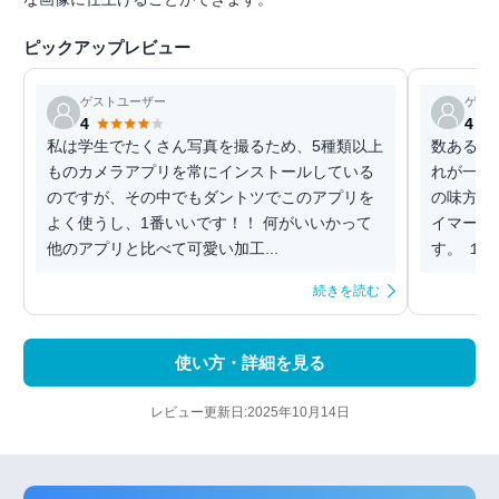
ピックアップレビュー
ゲストユーザー
ゲス
4
4
私は学生でたくさん写真を撮るため、5種類以上
数ある加
ものカメラアプリを常にインストールしている
れが一番
のですが、その中でもダントツでこのアプリを
の味方で
よく使うし、1番いいです！！ 何がいいかって
イマー機
他のアプリと比べて可愛い加工...
す。 １つ
続きを読む
使い方・詳細を見る
レビュー更新日:2025年10月14日