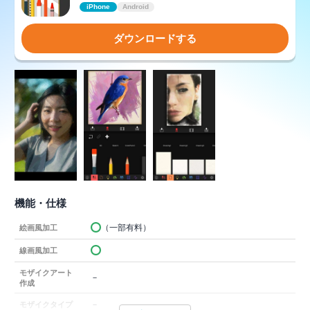
iPhone
Android
ダウンロードする
機能・仕様
（一部有料）
絵画風加工
線画風加工
モザイクアート
－
作成
－
モザイクタイプ