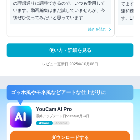
の理想通りに調整できるので、いつも愛用して
てます。
います。動画編集はまだ試していませんが、今
違和感な
後ぜひ使ってみたいと思っています...
す。1度
続きを読む
使い方・詳細を見る
レビュー更新日:2025年10月08日
ゴッホ風やモネ風などアートな仕上がりに
YouCam AI Pro
最終アップデート日:2025年8月24日
iPhone
Android
ダウンロードする