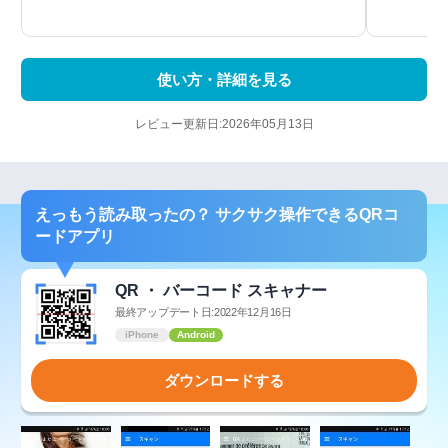
使い方・詳細を見る
レビュー更新日:2026年05月13日
えっもう読み取ったの？ サクサク操作できるQRコ
ードアプリ
QR ・ バーコード スキャナー
最終アップデート日:2022年12月16日
iPhone
Android
ダウンロードする