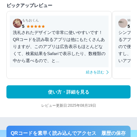
ピックアップレビュー
もちおくん
Mary
5
5
洗礼されたデザインで非常に使いやすいです！
シンプル
QRコードを読み取るアプリは他にもたくさんあ
るアプリ
りますが、このアプリは広告表示もほとんどな
ので便利
くて、検索結果をSafariで表示したり、数種類の
すし、ア
中から選べるので、と...
いアプリ
続きを読む
使い方・詳細を見る
レビュー更新日:2025年08月19日
QRコードを素早く読み込んでアクセス 履歴の保存