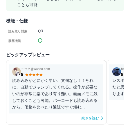
ことも可能
機能・仕様
QR
読み取り対象
履歴機能
ピックアップレビュー
ニック@wanco.com
hitto
5
5
読み込みがとにかく早い、文句なし！！それ
レスポン
に、自動でジャンプしてくれる。操作が必要な
だと思い
いのが非常に楽であり有り難い。画面メモに残
りますが
しておくことも可能。バーコードも読み込める
から、価格を比べたり通販ですぐ頼む...
続きを読む