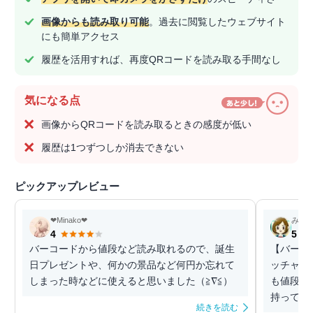
画像からも読み取り可能
。過去に閲覧したウェブサイト
にも簡単アクセス
履歴を活用すれば、再度QRコードを読み取る手間なし
気になる点
画像からQRコードを読み取るときの感度が低い
履歴は1つずつしか消去できない
ピックアップレビュー
❤︎Minako❤︎
みよ
4
5
バーコードから値段など読み取れるので、誕生
【バーコ
日プレゼントや、何かの景品など何円か忘れて
ッチャー
しまった時などに使えると思いました（≧∇≦）
も値段が
持ってい
続きを読む