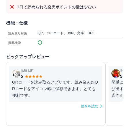
1日で貯められる楽天ポイントの量は少ない
機能・仕様
QR、バーコード、JAN、文字、URL
読み取り対象
履歴機能
ピックアップレビュー
黒猫太朗
キス
5
5
QRコードを読み取るアプリです。読み込んだQ
簡単にQ
Rコードをアイコン帳に保存できます。とても
び出すこ
便利です。
皆さんも
続きを読む