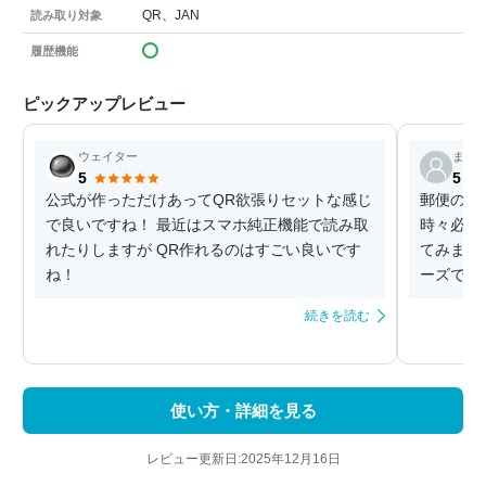
QR、JAN
読み取り対象
履歴機能
ピックアップレビュー
ウェイター
まき
5
5
公式が作っただけあってQR欲張りセットな感じ
郵便の再
で良いですね！ 最近はスマホ純正機能で読み取
時々必要
れたりしますが QR作れるのはすごい良いです
てみまし
ね！
ーズでノ
続きを読む
使い方・詳細を見る
レビュー更新日:2025年12月16日