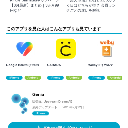
Kindle Unlimitedキャンペーン
「楽天市場」18日と5と0のつ
【8月最新】まとめ｜3ヵ月99
く日はどちらが得？ 会員ラン
円など
クごとの違いを解説
このアプリを見た人はこんなアプリも見ています
Google Health (Fitbit)
CARADA
Welbyマイカルテ
iPhone
Android
iPhone
Android
iPhone
Android
Genia
販売元:
Upstream Dream AB
最終アップデート日:
2023年2月22日
iPhone