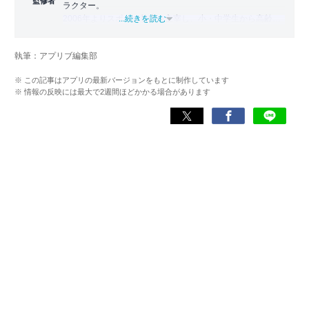
監修者
ラクター。
2006年よりスポーツ教室を主宰し、小・中学生から高齢者
...続きを読む
まで幅広い世代に運動指導を実施。地域に根ざした活動の
傍ら、スポーツイベントの企画・運営にも携わる。
執筆：アプリブ編集部
近年は、アプリ専門家としてラジオやセミナーにも登壇。
※ この記事はアプリの最新バージョンをもとに制作しています
日常生活をより豊かにするヘルスケアアプリの活用法を、
※ 情報の反映には最大で2週間ほどかかる場合があります
メディアや講演を通じて広く発信している。