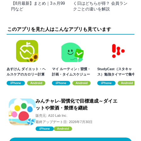
【8月最新】まとめ｜3ヵ月99
く日はどちらが得？ 会員ラン
円など
クごとの違いを解説
このアプリを見た人はこんなアプリも見ています
あすけん ダイエット・ヘ
マイ ルーティン : 習慣・
StudyCast（スタキャ
ルスケアのカロリー計算
計画・タイムスケジュー
ス）勉強タイマーで集中
や体重管理に
ル・習慣化
力が継続！
iPhone
Android
iPhone
Android
iPhone
Android
みんチャレ-習慣化で目標達成～ダイエ
ットや禁酒・禁煙を継続
販売元:
A10 Lab Inc.
最終アップデート日:
2026年7月30日
iPhone
Android