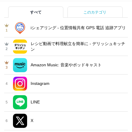
すべて
このカテゴリ
iシェアリング - 位置情報共有 GPS 電話 追跡アプリ
1
レシピ動画で料理献立を簡単‪に - デリッシュキッチ
2
ン
Amazon Music: 音楽やポッドキャスト
3
Instagram
4
LINE
5
X
6