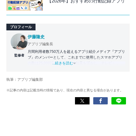
【2026年】おすすめの行動記録アプリ
プロフィール
伊藤隆史
アプリブ編集長
月間利用者数750万人を超えるアプリ紹介メディア『アプリ
監修者
ブ』のメンバーとして、これまでに使用したスマホアプリ
の数は25,000以上。アプリの知見を活かし、テレビ・
...続きを読む
Web・ラジオなどのメディアに出演。
【メディア出演歴】日本テレビ『午前0時の森』（人生効率
執筆：アプリブ編集部
化アプリの紹介）、TBS『サタプラ』（スマホライフが変
わる神アプリの紹介）、J-WAVE『STEP ONE』（今話題の
※記事の内容は記載当時の情報であり、現在の内容と異なる場合があります。
スマホアプリ）他
Wikipedia
X(旧：Twitter）