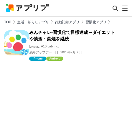
TOP
生活・暮らしアプリ
行動記録アプリ
習慣化アプリ
みんチャレ-習慣化で目標達成～ダイエット
や禁酒・禁煙を継続
販売元:
A10 Lab Inc.
最終アップデート日:
2026年7月30日
iPhone
Android