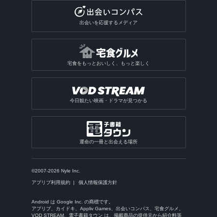
出会いを応援するメディア
宅食をもっとおいしく、もっと楽しく
今日観たい映画・ドラマが見つかる
運命の一冊と出会える場所
©2007-2026 Nyle Inc.
アプリブ利用規約
個人情報保護方針
Android は Google Inc. の商標です。
アプリブ、カイドキ、Appliv Games、出会いコンパス、宅食グルメ、
VOD STREAM、電子書籍タウン は、掲載商品の提供元から紹介料等