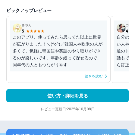
ピックアップレビュー
さやん
カラ
5
4
このアプリ、使ってみたら思ってた以上に世界
自分の語
が広がりました！＼(^o^)／韓国人や欧米の人が
い人や、
多くて、気軽に韓国語や英語のやり取りができ
通のトー
るのが楽しいです。年齢を絞って探せるので、
話もでき
同年代の人ともつながりやす...
ら訂正も
続きを読む
使い方・詳細を見る
レビュー更新日:2025年10月08日