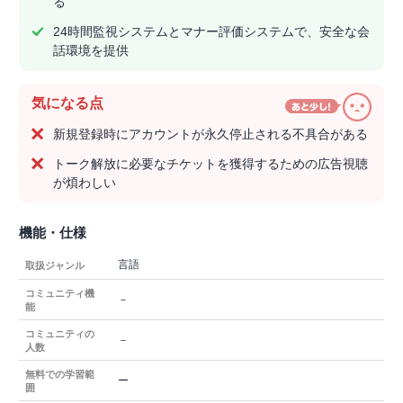
る
24時間監視システムとマナー評価システムで、安全な会
話環境を提供
気になる点
新規登録時にアカウントが永久停止される不具合がある
トーク解放に必要なチケットを獲得するための広告視聴
が煩わしい
機能・仕様
言語
取扱ジャンル
コミュニティ機
－
能
コミュニティの
－
人数
無料での学習範
ー
囲