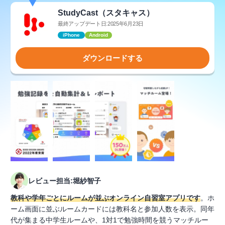
StudyCast（スタキャス）
最終アップデート日:2025年6月23日
iPhone
Android
ダウンロードする
レビュー担当:堀紗智子
教科や学年ごとにルームが並ぶオンライン自習室アプリです
。ホ
ーム画面に並ぶルームカードには教科名と参加人数を表示。同年
代が集まる中学生ルームや、1対1で勉強時間を競うマッチルー