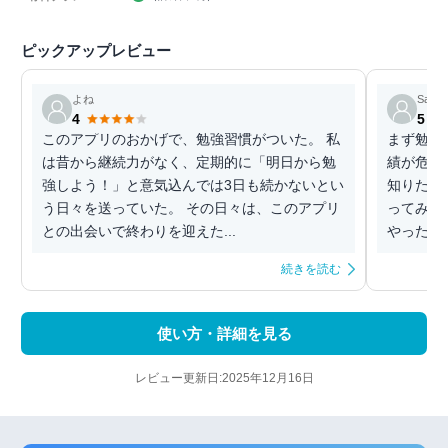
ピックアップレビュー
よね
Sa
4
5
このアプリのおかげで、勉強習慣がついた。 私
まず勉強
は昔から継続力がなく、定期的に「明日から勉
績が危う
強しよう！」と意気込んでは3日も続かないとい
知りたい
う日々を送っていた。 その日々は、このアプリ
ってみて
との出会いで終わりを迎えた...
やった科
続きを読む
使い方・詳細を見る
レビュー更新日:2025年12月16日