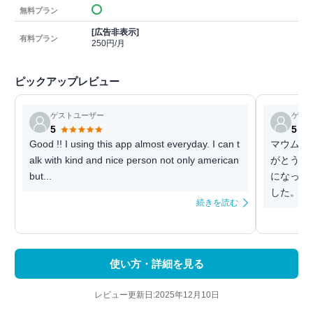
無料プラン
[広告非表示]
有料プラン
250円/月
ピックアップレビュー
ゲストユーザー
ゲス
5
5
Good !! I using this app almost everyday. I can t
マウムの
alk with kind and nice person not only american
がとうご
but...
になってい
した。こ
続きを読む
使い方・詳細を見る
レビュー更新日:2025年12月10日