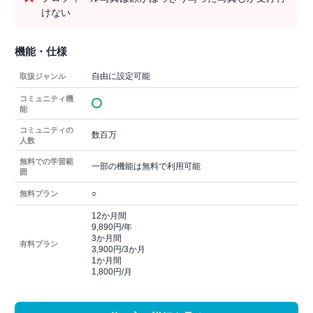
けない
機能・仕様
自由に設定可能
取扱ジャンル
コミュニティ機
能
コミュニティの
数百万
人数
無料での学習範
一部の機能は無料で利用可能
囲
○
無料プラン
12か月間
9,890円/年
3か月間
有料プラン
3,900円/3か月
1か月間
1,800円/月