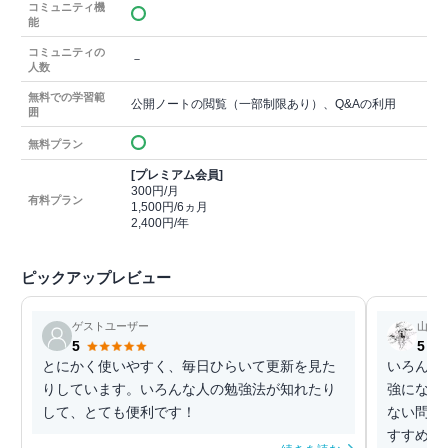
コミュニティ機
能
コミュニティの
－
人数
無料での学習範
公開ノートの閲覧（一部制限あり）、Q&Aの利用
囲
無料プラン
[プレミアム会員]
300円/月
有料プラン
1,500円/6ヵ月
2,400円/年
ピックアップレビュー
ゲストユーザー
山崎
5
5
とにかく使いやすく、毎日ひらいて更新を見た
いろんな
りしています。いろんな人の勉強法が知れたり
強になり
して、とても便利です！
ない問題
すすめで