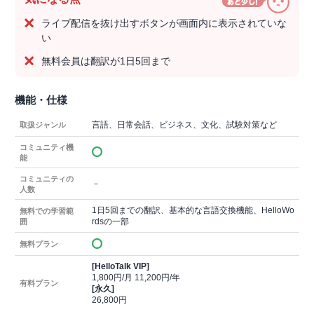
ライブ配信を抜け出すボタンが画面内に表示されていな
い
無料会員は翻訳が1日5回まで
機能・仕様
言語、日常会話、ビジネス、文化、試験対策など
取扱ジャンル
コミュニティ機
能
コミュニティの
－
人数
1日5回までの翻訳、基本的な言語交換機能、HelloWo
無料での学習範
rdsの一部
囲
無料プラン
[HelloTalk VIP]
1,800円/月 11,200円/年
有料プラン
[永久]
26,800円