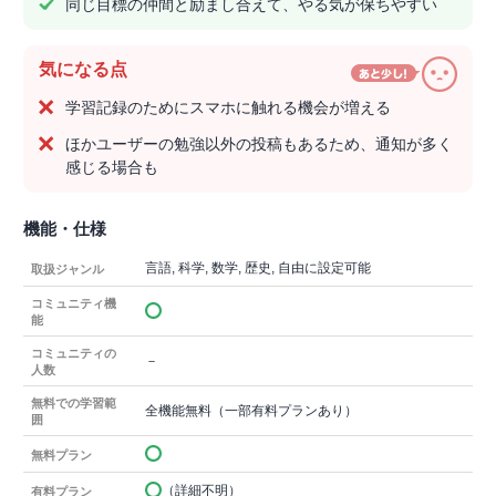
同じ目標の仲間と励まし合えて、やる気が保ちやすい
気になる点
学習記録のためにスマホに触れる機会が増える
ほかユーザーの勉強以外の投稿もあるため、通知が多く
感じる場合も
機能・仕様
言語, 科学, 数学, 歴史, 自由に設定可能
取扱ジャンル
コミュニティ機
能
コミュニティの
－
人数
無料での学習範
全機能無料（一部有料プランあり）
囲
無料プラン
（詳細不明）
有料プラン