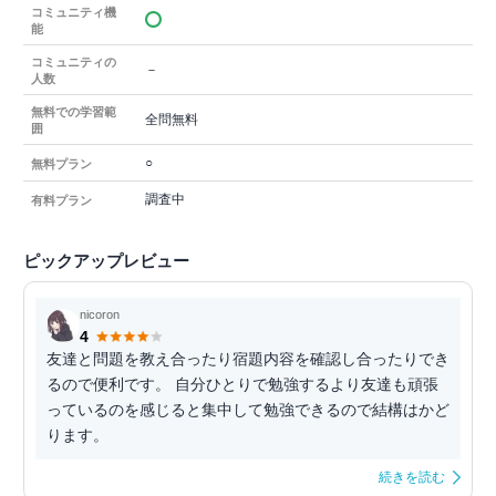
コミュニティ機
能
コミュニティの
－
人数
無料での学習範
全問無料
囲
○
無料プラン
調査中
有料プラン
ピックアップレビュー
nicoron
4
友達と問題を教え合ったり宿題内容を確認し合ったりでき
るので便利です。 自分ひとりで勉強するより友達も頑張
っているのを感じると集中して勉強できるので結構はかど
ります。
続きを読む