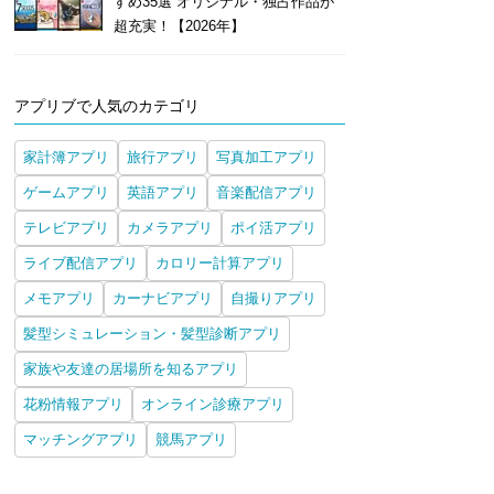
すめ35選 オリジナル・独占作品が
超充実！【2026年】
アプリブで人気のカテゴリ
家計簿アプリ
旅行アプリ
写真加工アプリ
ゲームアプリ
英語アプリ
音楽配信アプリ
テレビアプリ
カメラアプリ
ポイ活アプリ
ライブ配信アプリ
カロリー計算アプリ
メモアプリ
カーナビアプリ
自撮りアプリ
髪型シミュレーション・髪型診断アプリ
家族や友達の居場所を知るアプリ
花粉情報アプリ
オンライン診療アプリ
マッチングアプリ
競馬アプリ