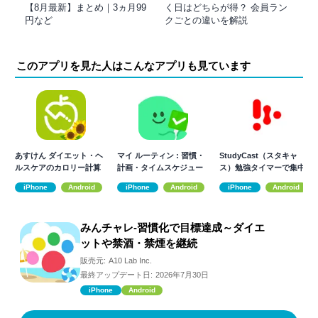
【8月最新】まとめ｜3ヵ月99
く日はどちらが得？ 会員ラン
円など
クごとの違いを解説
このアプリを見た人はこんなアプリも見ています
あすけん ダイエット・ヘ
マイ ルーティン : 習慣・
StudyCast（スタキャ
ルスケアのカロリー計算
計画・タイムスケジュー
ス）勉強タイマーで集中
や体重管理に
ル・習慣化
力が継続！
iPhone
Android
iPhone
Android
iPhone
Android
みんチャレ-習慣化で目標達成～ダイエ
ットや禁酒・禁煙を継続
販売元:
A10 Lab Inc.
最終アップデート日:
2026年7月30日
iPhone
Android