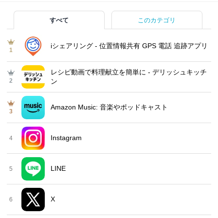
すべて
このカテゴリ
iシェアリング - 位置情報共有 GPS 電話 追跡アプリ
1
レシピ動画で料理献立を簡単‪に - デリッシュキッチ
2
ン
Amazon Music: 音楽やポッドキャスト
3
Instagram
4
LINE
5
X
6