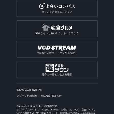
出会いを応援するメディア
宅食をもっとおいしく、もっと楽しく
今日観たい映画・ドラマが見つかる
運命の一冊と出会える場所
©2007-2026 Nyle Inc.
アプリブ利用規約
個人情報保護方針
Android は Google Inc. の商標です。
アプリブ、カイドキ、Appliv Games、出会いコンパス、宅食グルメ、
VOD STREAM、電子書籍タウン は、掲載商品の提供元から紹介料等