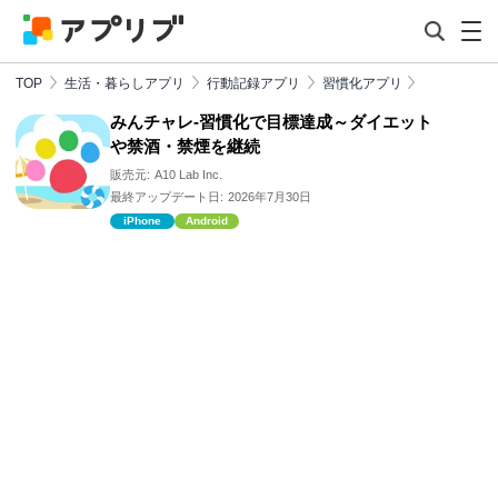
TOP
生活・暮らしアプリ
行動記録アプリ
習慣化アプリ
みんチャレ-習慣化で目標達成～ダイエット
や禁酒・禁煙を継続
販売元:
A10 Lab Inc.
最終アップデート日:
2026年7月30日
iPhone
Android