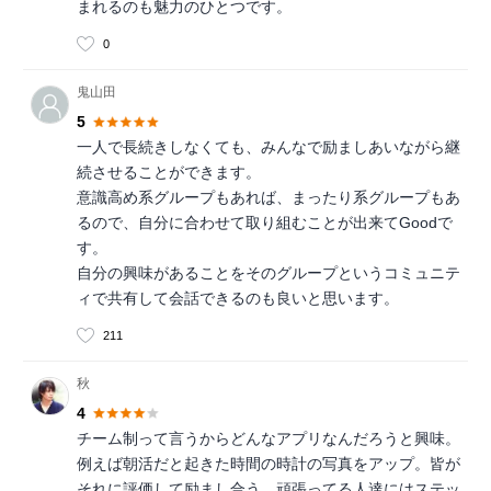
まれるのも魅力のひとつです。
0
鬼山田
5
一人で長続きしなくても、みんなで励ましあいながら継
続させることができます。
意識高め系グループもあれば、まったり系グループもあ
るので、自分に合わせて取り組むことが出来てGoodで
す。
自分の興味があることをそのグループというコミュニテ
ィで共有して会話できるのも良いと思います。
211
秋
4
チーム制って言うからどんなアプリなんだろうと興味。
例えば朝活だと起きた時間の時計の写真をアップ。皆が
それに評価して励まし合う。頑張ってる人達にはステッ