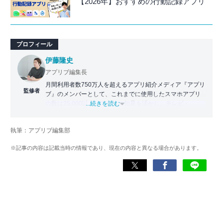
【2026年】おすすめの行動記録アプリ
プロフィール
伊藤隆史
アプリブ編集長
月間利用者数750万人を超えるアプリ紹介メディア『アプリ
監修者
ブ』のメンバーとして、これまでに使用したスマホアプリ
の数は25,000以上。アプリの知見を活かし、テレビ・
...続きを読む
Web・ラジオなどのメディアに出演。
【メディア出演歴】日本テレビ『午前0時の森』（人生効率
執筆：アプリブ編集部
化アプリの紹介）、TBS『サタプラ』（スマホライフが変
わる神アプリの紹介）、J-WAVE『STEP ONE』（今話題の
※記事の内容は記載当時の情報であり、現在の内容と異なる場合があります。
スマホアプリ）他
Wikipedia
X(旧：Twitter）