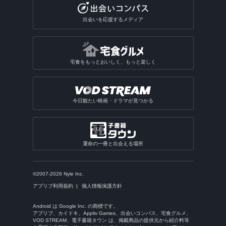
出会いを応援するメディア
宅食をもっとおいしく、もっと楽しく
今日観たい映画・ドラマが見つかる
運命の一冊と出会える場所
©2007-2026 Nyle Inc.
アプリブ利用規約
個人情報保護方針
Android は Google Inc. の商標です。
アプリブ、カイドキ、Appliv Games、出会いコンパス、宅食グルメ、
VOD STREAM、電子書籍タウン は、掲載商品の提供元から紹介料等