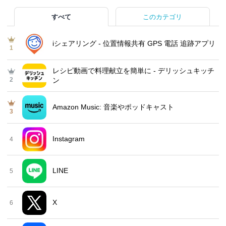
すべて
このカテゴリ
iシェアリング - 位置情報共有 GPS 電話 追跡アプリ
1
レシピ動画で料理献立を簡単‪に - デリッシュキッチ
2
ン
Amazon Music: 音楽やポッドキャスト
3
Instagram
4
LINE
5
X
6