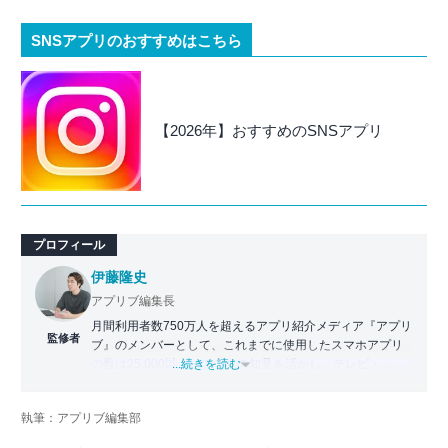
SNSアプリのおすすめはこちら
【2026年】おすすめのSNSアプリ
プロフィール
伊藤隆史
アプリブ編集長
月間利用者数750万人を超えるアプリ紹介メディア『アプリ
監修者
ブ』のメンバーとして、これまでに使用したスマホアプリ
の数は25,000以上。アプリの知見を活かし、テレビ・
...続きを読む
Web・ラジオなどのメディアに出演。
【メディア出演歴】日本テレビ『午前0時の森』（人生効率
執筆：アプリブ編集部
化アプリの紹介）、TBS『サタプラ』（スマホライフが変
わる神アプリの紹介）、J-WAVE『STEP ONE』（今話題の