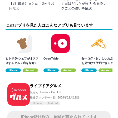
【8月最新】まとめ｜3ヵ月99
く日はどちらが得？ 会員ラン
円など
クごとの違いを解説
このアプリを見た人はこんなアプリも見ています
ヒトサラ-シェフがオスス
OpenTable
食べログ - おいしいお店
メするグルメ店を探せる
を見つけて予約できるグ
グルメ アプリ
ルメアプリ
iPhone
Android
iPhone
Android
iPhone
Android
ライブドアグルメ
販売元:
livedoor Co., Ltd.
最終アップデート日:
2024年12月19日
iPhone
Android
iPhone版は現在、配信が停止されています