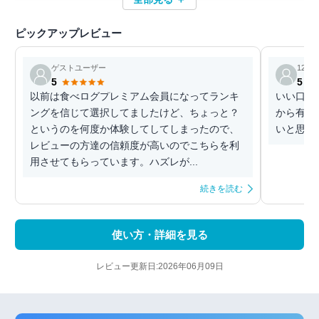
ピックアップレビュー
ゲストユーザー
12345
5
5
以前は食べログプレミアム会員になってランキ
いい口コ
ングを信じて選択してましたけど、ちょっと？
から有名
というのを何度か体験してしてしまったので、
いと思い
レビューの方達の信頼度が高いのでこちらを利
用させてもらっています。ハズレが...
続きを読む
使い方・詳細を見る
レビュー更新日:2026年06月09日