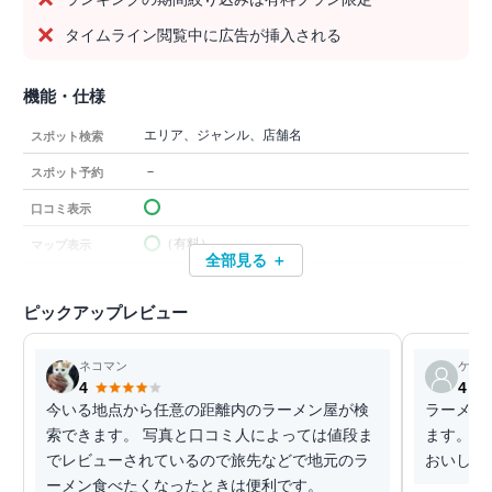
タイムライン閲覧中に広告が挿入される
機能・仕様
エリア、ジャンル、店舗名
スポット検索
－
スポット予約
口コミ表示
（有料）
マップ表示
全部見る ＋
ピックアップレビュー
ネコマン
ケン
4
4
今いる地点から任意の距離内のラーメン屋が検
ラーメン
索できます。 写真と口コミ人によっては値段ま
ます。 
でレビューされているので旅先などで地元のラ
おいしい
ーメン食べたくなったときは便利です。