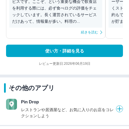
ビスです。ここぞ、という重要な機会で飲食店
ーザーな
を利用する際には、必ず食べログの評価をチェ
くストレ
ックしています。長く運営されているサービス
約もでき
だけあって、情報量が多い。料理の...
が貯まるの
続きを読む
使い方・詳細を見る
レビュー更新日:2026年06月19日
その他のアプリ
Pin Drop
レストランや居酒屋など、お気に入りのお店をコレ
クションしよう