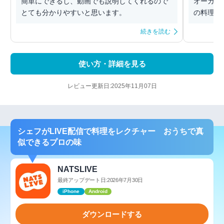
簡単にできるし、動画でも説明してくれるので
オーガニ
とても分かりやすいと思います。
の料理な
続きを読む
使い方・詳細を見る
レビュー更新日:2025年11月07日
シェフがLIVE配信で料理をレクチャー おうちで真
似できるプロの味
NATSLIVE
最終アップデート日:2026年7月30日
iPhone
Android
ダウンロードする