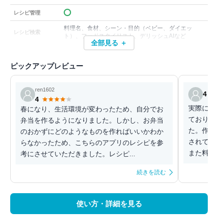
レシピ管理
料理名、食材、シーン・目的（ベビー、ダイエッ
レシピ検索
ト）、フードスタイリスト、デリッシュAIなど
全部見る ＋
ピックアップレビュー
ren1602
4
4
実際に利
春になり、生活環境が変わったため、自分でお
ており初
弁当を作るようになりました。しかし、お弁当
た。作り
のおかずにどのようなものを作ればいいかわか
されてい
らなかったため、こちらのアプリのレシピを参
また料理
考にさせていただきました。レシピ...
続きを読む
使い方・詳細を見る