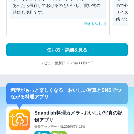
あったら保存しておけるのもいいし、買い物の
ので外国
時にも便利です。
サイズの
感じで作っ
続きを読む
使い方・詳細を見る
レビュー更新日:2025年11月05日
料理がもっと楽しくなる おいしい写真とSNSでつ
ながる料理アプリ
Snapdish料理カメラ - おいしい写真の記
録アプリ
最終アップデート日:2026年7月19日
iPhone
Android