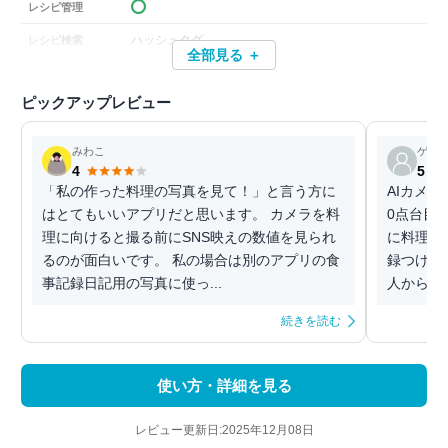
レシピ管理
ハッシュタグ
レシピ検索
全部見る ＋
ピックアップレビュー
みわこ
ゲス
4
5
「私の作った料理の写真を見て！」と言う方に
AIカメ
はとてもいいアプリだと思います。 カメラを料
0点台目
理に向けると撮る前にSNS映えの数値を見られ
に料理見
るのが面白いです。 私の場合は別のアプリの食
録つけた
事記録日記用の写真に使っ...
人からいい
続きを読む
使い方・詳細を見る
レビュー更新日:2025年12月08日