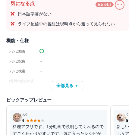
気になる点
日本語字幕がない
ライブ配信中の番組は現時点から遡って見られない
機能・仕様
レシピ動画
－
レシピ投稿
－
レシピ検索
－
1週間の献立作成
全部見る ＋
ピックアップレビュー
あや
くぅ
4
5
料理アプリです。1分動画で説明してくれるので
新しいレ
すごくわかりやすいです。気に入ったレシピが
元々アメ