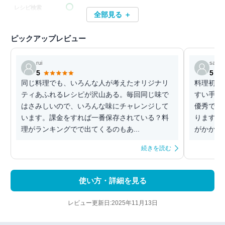
レシピ検索
全部見る ＋
ピックアップレビュー
rui
same
5
5
同じ料理でも、いろんな人が考えたオリジナリ
料理初心
ティあふれるレシピが沢山ある。毎回同じ味で
すい手順
はさみしいので、いろんな味にチャレンジして
優秀で、
います。課金をすれば一番保存されている？料
ります。
理がランキングでで出てくるのもあ...
がかかる
続きを読む
使い方・詳細を見る
レビュー更新日:2025年11月13日