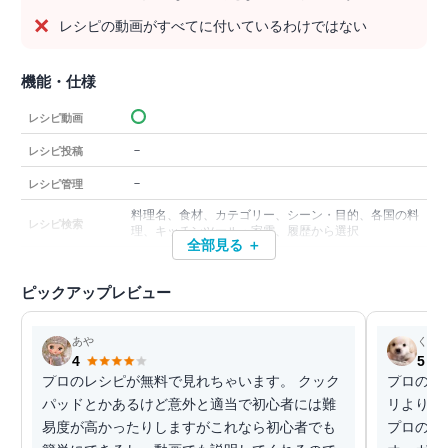
レシピの動画がすべてに付いているわけではない
機能・仕様
レシピ動画
－
レシピ投稿
－
レシピ管理
料理名、食材、カテゴリー、シーン・目的、各国の料
レシピ検索
理、キッチンツール・家電、履歴から選択
全部見る ＋
ピックアップレビュー
あや
くぅ
4
5
プロのレシピが無料で見れちゃいます。 クック
プロの料
パッドとかあるけど意外と適当で初心者には難
リよりも
易度が高かったりしますがこれなら初心者でも
プロのレ