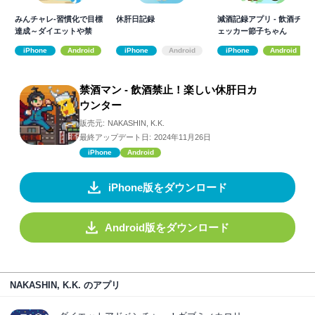
みんチャレ-習慣化で目標
休肝日記録
減酒記録アプリ - 飲酒チ
達成～ダイエットや禁
ェッカー節子ちゃん
酒・禁煙を継続
iPhone
Android
iPhone
Android
iPhone
Android
禁酒マン - 飲酒禁止！楽しい休肝日カ
ウンター
販売元:
NAKASHIN, K.K.
最終アップデート日:
2024年11月26日
iPhone
Android
iPhone版をダウンロード
Android版をダウンロード
NAKASHIN, K.K. のアプリ