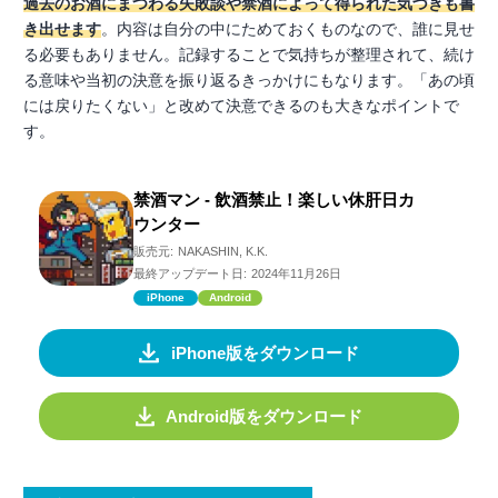
過去のお酒にまつわる失敗談や禁酒によって得られた気づきも書
き出せます
。内容は自分の中にためておくものなので、誰に見せ
る必要もありません。記録することで気持ちが整理されて、続け
る意味や当初の決意を振り返るきっかけにもなります。「あの頃
には戻りたくない」と改めて決意できるのも大きなポイントで
す。
禁酒マン - 飲酒禁止！楽しい休肝日カ
ウンター
販売元:
NAKASHIN, K.K.
最終アップデート日:
2024年11月26日
iPhone
Android
iPhone版をダウンロード
Android版をダウンロード