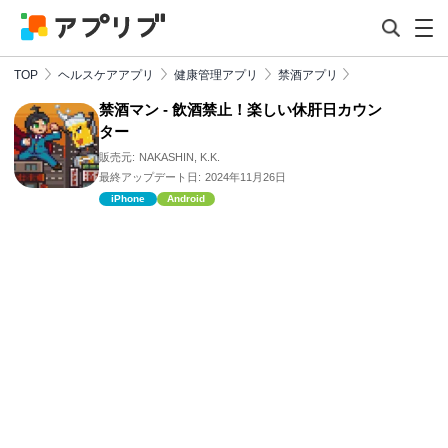
TOP
ヘルスケアアプリ
健康管理アプリ
禁酒アプリ
禁酒マン - 飲酒禁止！楽しい休肝日カウン
ター
販売元:
NAKASHIN, K.K.
最終アップデート日:
2024年11月26日
iPhone
Android