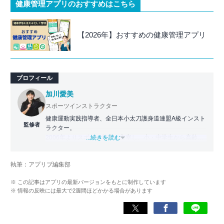
健康管理アプリのおすすめはこちら
【2026年】おすすめの健康管理アプリ
プロフィール
加川愛美
スポーツインストラクター
健康運動実践指導者、全日本小太刀護身道連盟A級インスト
監修者
ラクター。
2006年よりスポーツ教室を主宰し、小・中学生から高齢者
...続きを読む
まで幅広い世代に運動指導を実施。地域に根ざした活動の
傍ら、スポーツイベントの企画・運営にも携わる。
執筆：アプリブ編集部
近年は、アプリ専門家としてラジオやセミナーにも登壇。
※ この記事はアプリの最新バージョンをもとに制作しています
日常生活をより豊かにするヘルスケアアプリの活用法を、
※ 情報の反映には最大で2週間ほどかかる場合があります
メディアや講演を通じて広く発信している。