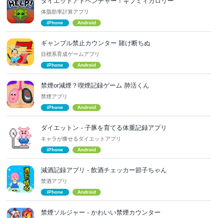
ダイエットアドベンチャー！ギブミィカロリー
体脂肪率計算アプリ
iPhone
Android
ギャンブル禁止カウンター 賭け断ちぬ
目標系育成ゲームアプリ
iPhone
Android
禁煙or減煙？喫煙記録ゲーム 肺活くん
禁煙アプリ
iPhone
Android
ダイエットン - 子豚を育てる体重記録アプリ
キャラが痩せるダイエットアプリ
iPhone
Android
減酒記録アプリ - 飲酒チェッカー節子ちゃん
禁酒アプリ
iPhone
Android
禁煙ソルジャー - かわいい禁煙カウンター