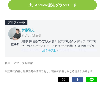
Android版をダウンロード
プロフィール
伊藤隆史
アプリブ編集長
月間利用者数750万人を超えるアプリ紹介メディア『アプリ
監修者
ブ』のメンバーとして、これまでに使用したスマホアプリ
の数は25,000以上。アプリの知見を活かし、テレビ・
...続きを読む
Web・ラジオなどのメディアに出演。
【メディア出演歴】日本テレビ『午前0時の森』（人生効率
執筆：アプリブ編集部
化アプリの紹介）、TBS『サタプラ』（スマホライフが変
わる神アプリの紹介）、J-WAVE『STEP ONE』（今話題の
※記事の内容は記載当時の情報であり、現在の内容と異なる場合があります。
スマホアプリ）他
Wikipedia
X(旧：Twitter）