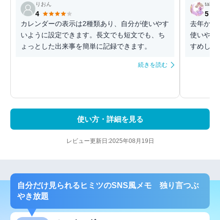
りおん
take0
4
5
カレンダーの表示は2種類あり、自分が使いやす
去年から
いように設定できます。長文でも短文でも、ち
使いやす
ょっとした出来事を簡単に記録できます。
すめしま
続きを読む
使い方・詳細を見る
レビュー更新日:2025年08月19日
自分だけ見られるヒミツのSNS風メモ 独り言つぶ
やき放題