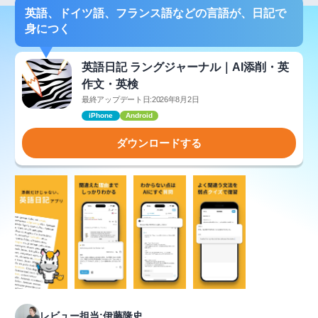
英語、ドイツ語、フランス語などの言語が、日記で
身につく
英語日記 ラングジャーナル｜AI添削・英
作文・英検
最終アップデート日:2026年8月2日
iPhone
Android
ダウンロードする
レビュー担当:伊藤隆史