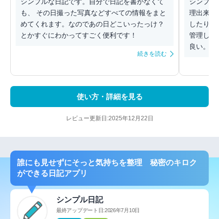
シンプルな日記です。自分で日記を書かなくて
シンプル
も、 その日撮った写真などすべての情報をまと
理出来る
めてくれます。なのであの日どこいったっけ？
したり出
とかすぐにわかってすごく便利です！
管理しや
良い。 位
続きを読む
使い方・詳細を見る
レビュー更新日:2025年12月22日
誰にも見せずにそっと気持ちを整理 秘密のキロク
ができる日記アプリ
シンプル日記
最終アップデート日:2026年7月10日