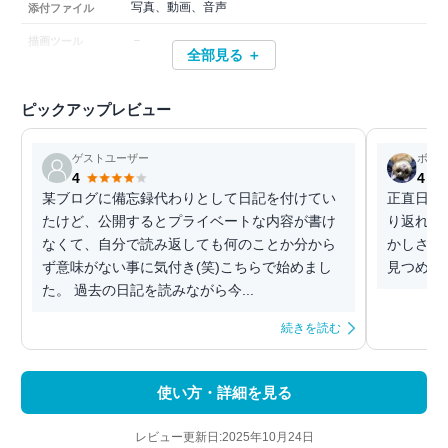
写真、動画、音声
添付ファイル
－
描画ツール
全部見る ＋
ピックアップレビュー
ゲストユーザー
ボム
4
4
某ブログに備忘録代わりとして日記を付けてい
正直日記
たけど、公開するとプライベートな内容が書け
り返れる
なくて、自分で読み返しても何のことか分から
かしさや
ず意味がない事に気付き(笑)こちらで始めまし
見つめ直
た。 過去の日記を読みながら今...
続きを読む
使い方・詳細を見る
レビュー更新日:2025年10月24日