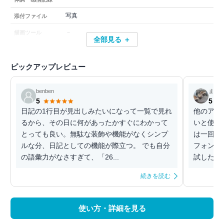
写真
添付ファイル
－
描画ツール
全部見る ＋
ピックアップレビュー
benben
まる
5
5
日記の1行目が見出しみたいになって一覧で見れ
他のアプ
るから、その日に何があったかすぐにわかって
いと使え
とっても良い。無駄な装飾や機能がなくシンプ
は一回き
ルな分、日記としての機能が際立つ。 でも自分
フォント
の語彙力がなさすぎて、「26...
試した中
続きを読む
使い方・詳細を見る