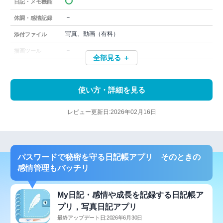
日記・メモ機能
－
体調・感情記録
写真、動画（有料）
添付ファイル
－
描画ツール
全部見る ＋
使い方・詳細を見る
レビュー更新日:2026年02月16日
パスワードで秘密を守る日記帳アプリ そのときの
感情管理もバッチリ
My日記・感情や成長を記録する日記帳ア
プリ，写真日記アプリ
最終アップデート日:2026年6月30日