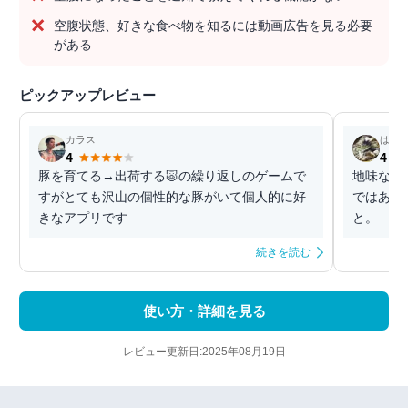
空腹状態、好きな食べ物を知るには動画広告を見る必要
がある
ピックアップレビュー
カラス
はち
4
4
豚を育てる→出荷する🐷の繰り返しのゲームで
地味な作
すがとても沢山の個性的な豚がいて個人的に好
ではある
きなアプリです
と。
続きを読む
使い方・詳細を見る
レビュー更新日:2025年08月19日