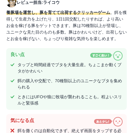
レビュー担当:ライコウ
養豚場を運営し、豚を育てて出荷するクリッカーゲーム
。餌を獲
得して生産力を上げたり、1日1回交配したりすれば、より高い
お金を稼げる豚をゲットできます。豚は70種類以上が登場し、
ユニークな見た目のものも多数。豚はかわいいけど、出荷しない
とお金を稼げない、ちょっぴり複雑な気持ちを楽しめます。
良い点
タップと時間経過でブタを大量生産。ちょこまか動くブ
タがかわいい
餌の購入や交配で、70種類以上のユニークなブタを集め
られる
ときにはUFOや狼に牧場が襲われることも。程よいスリ
ルと緊張感
気になる点
餌を撒くのは自動化できず、絶えず画面をタップする必