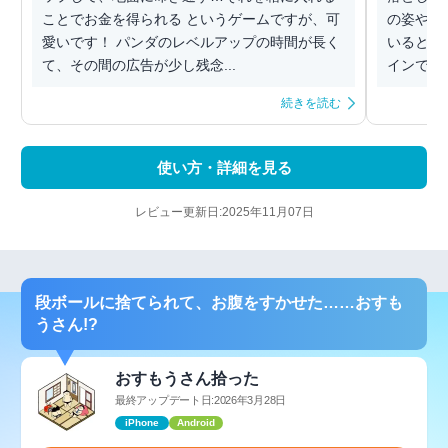
ことでお金を得られる というゲームですが、可
の姿やゴ
愛いです！ パンダのレベルアップの時間が長く
いると癒
て、その間の広告が少し残念...
インで、
続きを読む
使い方・詳細を見る
レビュー更新日:2025年11月07日
段ボールに捨てられて、お腹をすかせた……おすも
うさん!?
おすもうさん拾った
最終アップデート日:2026年3月28日
iPhone
Android