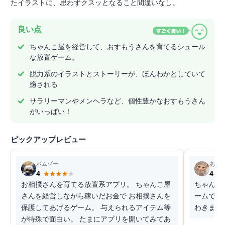
たイラストに、思わずクスッとなること間違いなし。
良い点
ちゃんこ屋を経営して、おすもうさんを育てるシュール
な放置ゲーム。
脱力系のイラストとストーリーが、ほんわかとしていて
癒される
サラリーマンやメンヘラなど、個性豊かなおすもうさん
がいっぱい！
ピックアップレビュー
ボムゾー
あや
4
4
お相撲さんを育てる放置系アプリ。 ちゃんこ屋
ちゃんこ
さんを経営しながら稼いだお金で お相撲さんを
ームです
保護してあげるゲーム。 与えられるアイテム等
わきます
が特殊で面白い。 たまにアプリを開いてみてあ