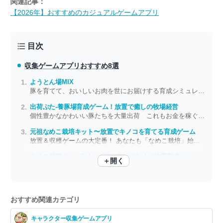
関連記事：
【2026年】おすすめのカジュアルゲームアプリ
目次
収集ゲームアプリ
おすすめ8選
ようとん場MIX
豚を育てて、おいしいお肉を世にお届けする育成シミュレーション
出荷ぶた-養豚場育成ゲーム！放置で癒しの牧場経営
個性豊かなかわいい豚たちを大量出荷 これもお金を稼ぐため……
元祖なめこ栽培キット〜放置でキノコを育てる育成ゲーム
放置＆収穫ゲームの大定番！ あなたも「なめこ栽培」始めてみませんか？
なめこ栽培キットDeluxe 極〜癒しのなめこ放置育成ゲーム
＋開く
『なめこ栽培キット』シリーズ究極形！ 設備を強化して、栽培を極めよう
おすすめ関連カテゴリ
キャラクター収集ゲームアプリ