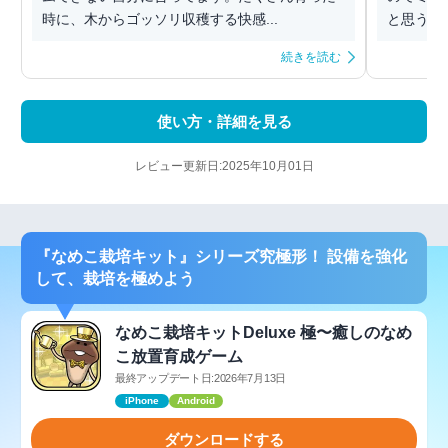
時に、木からゴッソリ収穫する快感...
と思う。
続きを読む
使い方・詳細を見る
レビュー更新日:2025年10月01日
『なめこ栽培キット』シリーズ究極形！ 設備を強化
して、栽培を極めよう
なめこ栽培キットDeluxe 極〜癒しのなめ
こ放置育成ゲーム
最終アップデート日:2026年7月13日
iPhone
Android
ダウンロードする