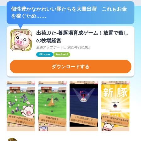
個性豊かなかわいい豚たちを大量出荷 これもお金
を稼ぐため……
出荷ぶた-養豚場育成ゲーム！放置で癒し
の牧場経営
最終アップデート日:2026年7月19日
iPhone
Android
ダウンロードする