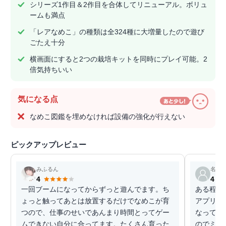
シリーズ1作目＆2作目を合体してリニューアル。ボリュ
ームも満点
「レアなめこ」の種類は全324種に大増量したので遊び
ごたえ十分
横画面にすると2つの栽培キットを同時にプレイ可能。2
倍気持ちいい
気になる点
なめこ図鑑を埋めなければ設備の強化が行えない
ピックアップレビュー
みふるん
名も
4
4
一回ブームになってからずっと遊んでます。ち
ある程度
ょっと触ってあとは放置するだけでなめこが育
アプリを
つので、仕事のせいであんまり時間とってゲー
なってい
ムできない自分に合ってます。たくさん育った
のでミッ