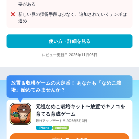
要がある
新しい豚の獲得手段は少なく、追加されていくテンポは
遅め
使い方・詳細を見る
レビュー更新日:2025年11月06日
放置＆収穫ゲームの大定番！ あなたも「なめこ栽
培」始めてみませんか？
元祖なめこ栽培キット〜放置でキノコを
育てる育成ゲーム
最終アップデート日:2026年6月3日
iPhone
Android