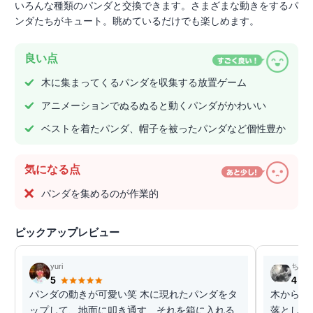
いろんな種類のパンダと交換できます。さまざまな動きをするパ
ンダたちがキュート。眺めているだけでも楽しめます。
良い点
木に集まってくるパンダを収集する放置ゲーム
アニメーションでぬるぬると動くパンダがかわいい
ベストを着たパンダ、帽子を被ったパンダなど個性豊か
気になる点
パンダを集めるのが作業的
ピックアップレビュー
yuri
ちょ
5
4
パンダの動きが可愛い笑 木に現れたパンダをタ
木からモ
ップして、地面に叩き通す…それを箱に入れる
落として