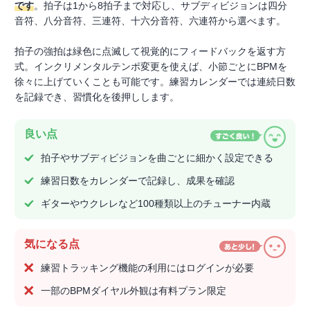
です
。拍子は1から8拍子まで対応し、サブディビジョンは四分
音符、八分音符、三連符、十六分音符、六連符から選べます。
拍子の強拍は緑色に点滅して視覚的にフィードバックを返す方
式。インクリメンタルテンポ変更を使えば、小節ごとにBPMを
徐々に上げていくことも可能です。練習カレンダーでは連続日数
を記録でき、習慣化を後押しします。
良い点
拍子やサブディビジョンを曲ごとに細かく設定できる
練習日数をカレンダーで記録し、成果を確認
ギターやウクレレなど100種類以上のチューナー内蔵
気になる点
練習トラッキング機能の利用にはログインが必要
一部のBPMダイヤル外観は有料プラン限定