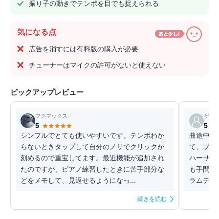
振り子の動きでテンポを目でも捉えられる
気になる点
広告を消すには有料版の購入が必要
チューナーはマイクの許可がないと使えない
ピックアップレビュー
フクマックス
ゲス
5
5
シンプルでとても使いやすいです。テンポわか
曲途中の
らないときタップして自分のノリでクリックが
て、プロ
刻めるので重宝してます。最近機能が追加され
ハーサル
たのですが、ピアノ練習したときに苦手部分な
も手間取
どをメモして、見返せるようになっ...
ラムデー
続きを読む