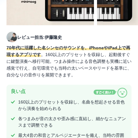
レビュー担当:伊藤隆史
70年代に活躍した名シンセのサウンドを、iPhoneやiPad上で再
現するアプリです
。160以上のプリセットを収録し、起動後すぐ
に鍵盤演奏へ移行可能。つまみ操作による音色調整も実機に近い
感覚で行え、自宅環境でも当時の太いベースやリードを基準に、
自分なりの音作りを展開できます。
良い点
160以上のプリセットを収録し、名曲を想起させる音色
から演奏を始められる
各つまみが音の太さや歪み感に直結し、細かなニュアン
スまで調整できる
最大4音の和音とアルペジエーターを備え、当時の雰囲