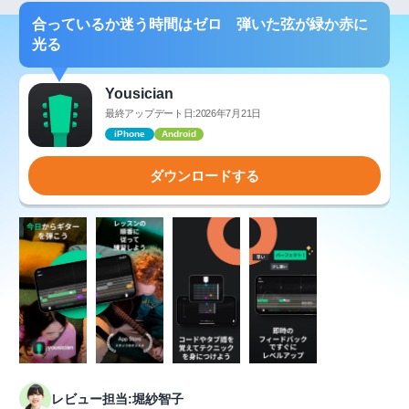
合っているか迷う時間はゼロ 弾いた弦が緑か赤に
光る
Yousician
最終アップデート日:2026年7月21日
iPhone
Android
ダウンロードする
レビュー担当:堀紗智子