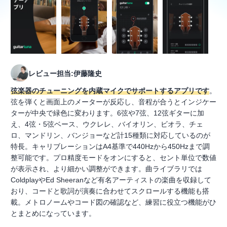
レビュー担当:伊藤隆史
弦楽器のチューニングを内蔵マイクでサポートするアプリです
。
弦を弾くと画面上のメーターが反応し、音程が合うとインジケー
ターが中央で緑色に変わります。6弦や7弦、12弦ギターに加
え、4弦・5弦ベース、ウクレレ、バイオリン、ビオラ、チェ
ロ、マンドリン、バンジョーなど計15種類に対応しているのが
特長。キャリブレーションはA4基準で440Hzから450Hzまで調
整可能です。プロ精度モードをオンにすると、セント単位で数値
が表示され、より細かい調整ができます。曲ライブラリでは
ColdplayやEd Sheeranなど有名アーティストの楽曲を収録して
おり、コードと歌詞が演奏に合わせてスクロールする機能も搭
載。メトロノームやコード図の確認など、練習に役立つ機能がひ
とまとめになっています。