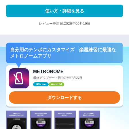
使い方・詳細を見る
レビュー更新日:2026年06月19日
自分用のテンポにカスタマイズ 楽器練習に最適な
メトロノームアプリ
METRONOME
最終アップデート日:2026年7月27日
iPhone
Android
ダウンロードする