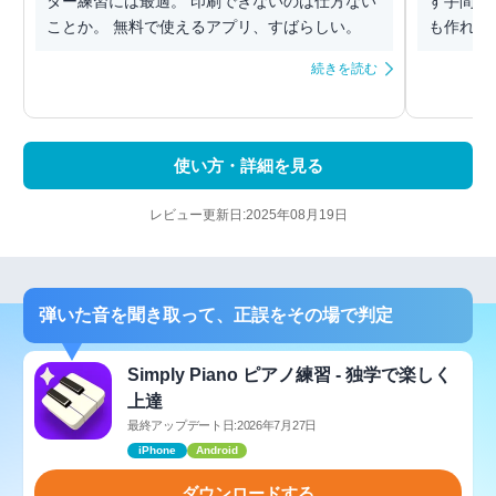
ター練習には最適。 印刷できないのは仕方ない
す手間が
ことか。 無料で使えるアプリ、すばらしい。
も作れて
続きを読む
使い方・詳細を見る
レビュー更新日:2025年08月19日
弾いた音を聞き取って、正誤をその場で判定
Simply Piano ピアノ練習 - 独学で楽しく
上達
最終アップデート日:2026年7月27日
iPhone
Android
ダウンロードする