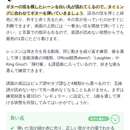
ギターの弦を模したレーンを白い丸が流れてくるので、タイミン
グに合わせてギターを弾いていきましょう
。該当の弦を弾くと緑
色に光り、外すと赤く光るため、今の音が合っていたのかすぐに
判断できます。画面の上部には「一番太い弦を開放で弾いてくだ
さい」と言葉での指示も出るので、楽譜が読めない状態からでも
最初の1音にたどり着けます。
レッスンは弾き方を見る動画、同じ動きを繰り返す練習、曲を通
して弾く楽曲演奏の3種類。Official髭男dismの「Laughter」や
King Gnuの「飛行艇」も課題曲に入っているので、好きな曲を
選んで練習できます。
譜面の表記はピュア譜やタブ譜など4種類から選べるので、五線
譜が読めないせいで先へ進めなくなることもありません。まずは
練習頻度を週3日の「レギュラー」に設定して、1曲を通して弾
ける状態を目指してみてはいかがでしょうか。
良い点
弾いた弦が緑か赤に光り、正しい音がその場でわかる