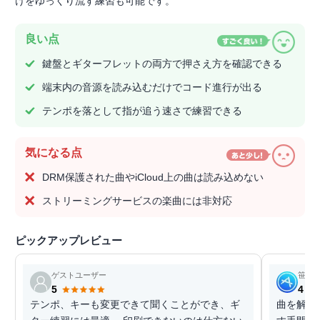
けをゆっくり流す練習も可能です。
良い点
鍵盤とギターフレットの両方で押さえ方を確認できる
端末内の音源を読み込むだけでコード進行が出る
テンポを落として指が追う速さで練習できる
気になる点
DRM保護された曲やiCloud上の曲は読み込めない
ストリーミングサービスの楽曲には非対応
ピックアップレビュー
ゲストユーザー
笹田
5
4
テンポ、キーも変更できて聞くことができ、ギ
曲を解析