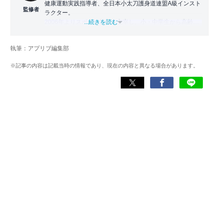
健康運動実践指導者、全日本小太刀護身道連盟A級インスト
監修者
ラクター。
2006年よりスポーツ教室を主宰し、小・中学生から高齢者
...続きを読む
まで幅広い世代に運動指導を実施。地域に根ざした活動の
傍ら、スポーツイベントの企画・運営にも携わる。
執筆：アプリブ編集部
近年は、アプリ専門家としてラジオやセミナーにも登壇。
※記事の内容は記載当時の情報であり、現在の内容と異なる場合があります。
日常生活をより豊かにするヘルスケアアプリの活用法を、
メディアや講演を通じて広く発信している。