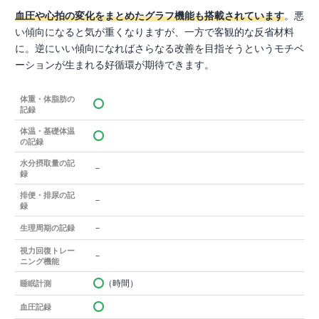
血圧や心拍の変化をまとめたグラフ機能も搭載されています
。悪
い傾向になると気が重くなりますが、一方で客観的な反省材料
に。逆にいい傾向になればさらなる改善を目指そうというモチベ
ーションが生まれる好循環が期待できます。
体重・体脂肪の
記録
体温・基礎体温
の記録
水分摂取量の記
－
録
排便・排尿の記
－
録
－
生理周期の記録
視力回復トレー
－
ニング機能
（時間）
睡眠計測
血圧記録