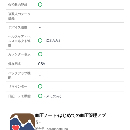
心拍数の記録
複数人のデータ
－
登録
－
デバイス連携
ヘルスケア・ヘ
（iOSのみ）
ルスコネクト連
携
カレンダー表示
CSV
保存形式
バックアップ機
－
能
リマインダー
（メモのみ）
日記・メモ機能
血圧ノート-はじめての血圧管理アプ
リ-
販売元:
Karadanote Inc.