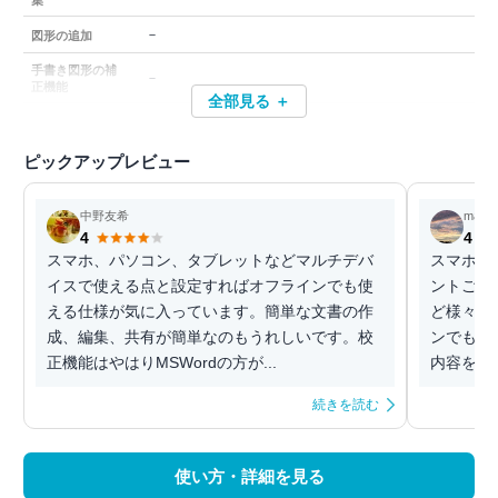
集
－
図形の追加
手書き図形の補
－
正機能
全部見る ＋
ピックアップレビュー
中野友希
masa
4
4
スマホ、パソコン、タブレットなどマルチデバ
スマホでW
イスで使える点と設定すればオフラインでも使
ントごと
える仕様が気に入っています。簡単な文書の作
ど様々な
成、編集、共有が簡単なのもうれしいです。校
ンでも編
正機能はやはりMSWordの方が...
内容をノー
続きを読む
使い方・詳細を見る