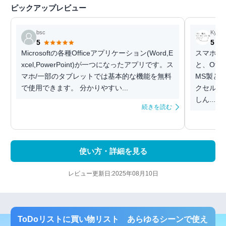
ピックアップレビュー
bsc
Kyam
5
5
Microsoftの各種Officeアプリケーション(Word,E
スマホでO
xcel,PowerPoint)が一つになったアプリです。ス
と、Off
マホ/一部のタブレットでは基本的な機能を無料
MS製と
で使用できます。 分かりやすい...
クセルに
しん...
続きを読む
使い方・詳細を見る
レビュー更新日:2025年08月10日
ToDoリストに買い物リスト あらゆるシーンで使え