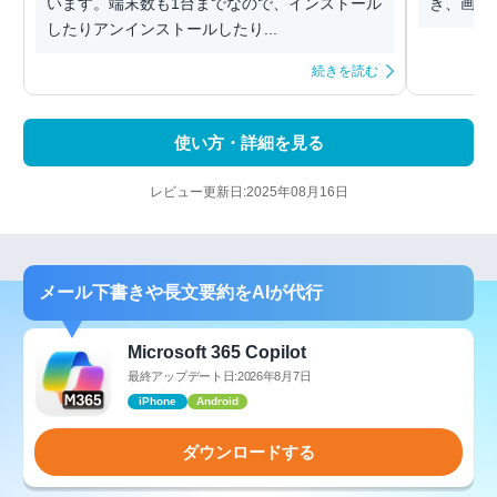
います。端末数も1台までなので、インストール
き、画像
したりアンインストールしたり...
続きを読む
使い方・詳細を見る
レビュー更新日:2025年08月16日
メール下書きや長文要約をAIが代行
Microsoft 365 Copilot
最終アップデート日:2026年8月7日
iPhone
Android
ダウンロードする