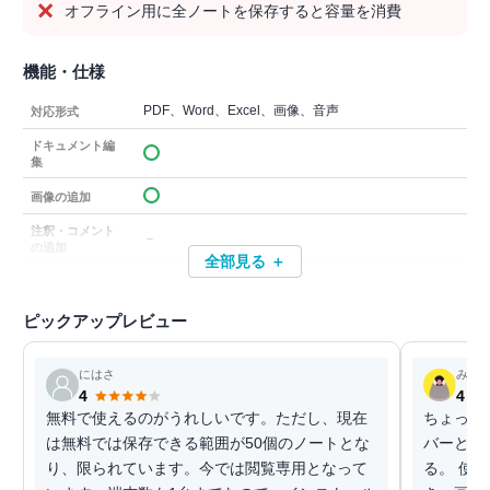
オフライン用に全ノートを保存すると容量を消費
機能・仕様
PDF、Word、Excel、画像、音声
対応形式
ドキュメント編
集
画像の追加
注釈・コメント
－
の追加
全部見る ＋
ピックアップレビュー
にはさ
みわ
4
4
無料で使えるのがうれしいです。ただし、現在
ちょっと
は無料では保存できる範囲が50個のノートとな
バーとの
り、限られています。今では閲覧専用となって
る。 使いやすいのが何より。 Webクリップがで