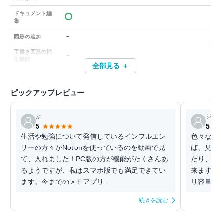
ドキュメント編
集
－
図形の追加
手書き図形の補
－
正機能
全部見る ＋
ピックアップレビュー
ぷ
ジェ
5
5
生活や勉強について発信しているインフルエン
色々な機
サーの方々がNotionを使っているのを動画で見
ば、見出
て、入れました！PC版の方が機能がたくさんあ
たり、自
るようですが、私はスマホ版でも満足できてい
来ます。
ます。今までのメモアプリ...
リ容量が
続きを読む