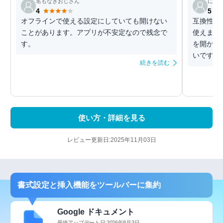
名もなきおじさん
にっ
4
5
オフラインで使える設定にしていても開けない
互換性が
ことがあります。アプリが不安定なので残念で
使えます
す。
を開かな
いですね
続きを読む
使い方・詳細を見る
レビュー更新日:2025年11月03日
書式設定と挿入機能をツールバーに集約
Google ドキュメント
最終アップデート日:2026年8月3日