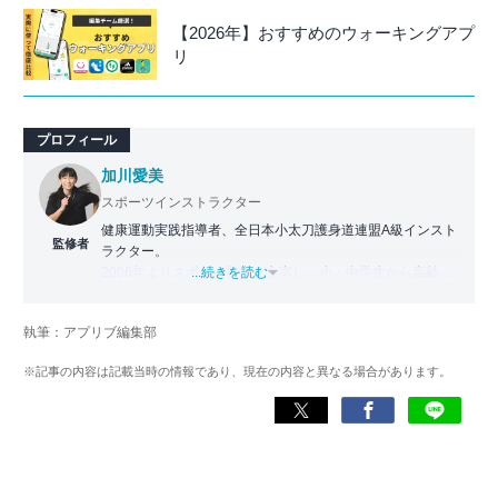
【2026年】おすすめのウォーキングアプ
リ
プロフィール
加川愛美
スポーツインストラクター
健康運動実践指導者、全日本小太刀護身道連盟A級インスト
監修者
ラクター。
2006年よりスポーツ教室を主宰し、小・中学生から高齢者
...続きを読む
まで幅広い世代に運動指導を実施。地域に根ざした活動の
傍ら、スポーツイベントの企画・運営にも携わる。
執筆：アプリブ編集部
近年は、アプリ専門家としてラジオやセミナーにも登壇。
※記事の内容は記載当時の情報であり、現在の内容と異なる場合があります。
日常生活をより豊かにするヘルスケアアプリの活用法を、
メディアや講演を通じて広く発信している。