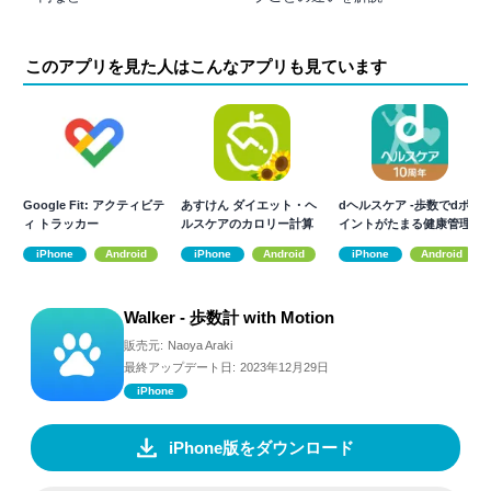
このアプリを見た人はこんなアプリも見ています
Google Fit: アクティビテ
あすけん ダイエット・ヘ
dヘルスケア -歩数でdポ
ィ トラッカー
ルスケアのカロリー計算
イントがたまる健康管理
や体重管理に
アプリ-
iPhone
Android
iPhone
Android
iPhone
Android
Walker - 歩数計 with Motion
販売元:
Naoya Araki
最終アップデート日:
2023年12月29日
iPhone
iPhone版をダウンロード