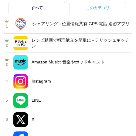
すべて
このカテゴリ
iシェアリング - 位置情報共有 GPS 電話 追跡アプリ
1
レシピ動画で料理献立を簡単‪に - デリッシュキッチ
2
ン
Amazon Music: 音楽やポッドキャスト
3
Instagram
4
LINE
5
X
6