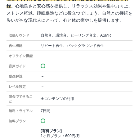
録
。心地良さと安心感を提供し、リラックス効果や集中力向上、
ストレス軽減、睡眠促進などに役立つでしょう。自然との接続を
失いがちな現代人にとって、心と体の癒やしを提供します。
自然音、環境音、ヒーリング音楽、ASMR
収録サウンド
リピート再生、バックグラウンド再生
再生機能
－
オフライン機能
音声ガイド
－
動画解説
－
レベル設定
課金でできるこ
全コンテンツの利用
と
7日間
無料トライアル
無料プラン
[有料プラン]
1ヶ月プラン：600円/月