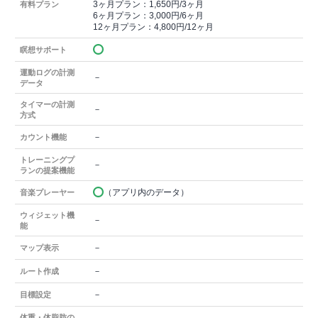
3ヶ月プラン：1,650円/3ヶ月
有料プラン
6ヶ月プラン：3,000円/6ヶ月
12ヶ月プラン：4,800円/12ヶ月
瞑想サポート
運動ログの計測
－
データ
タイマーの計測
－
方式
－
カウント機能
トレーニングプ
－
ランの提案機能
（アプリ内のデータ）
音楽プレーヤー
ウィジェット機
－
能
－
マップ表示
－
ルート作成
－
目標設定
体重・体脂肪の