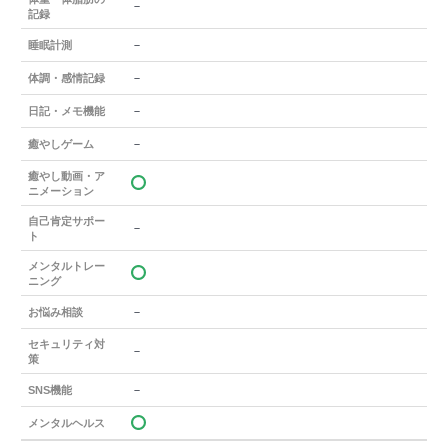
－
記録
－
睡眠計測
－
体調・感情記録
－
日記・メモ機能
－
癒やしゲーム
癒やし動画・ア
ニメーション
自己肯定サポー
－
ト
メンタルトレー
ニング
－
お悩み相談
セキュリティ対
－
策
－
SNS機能
メンタルヘルス