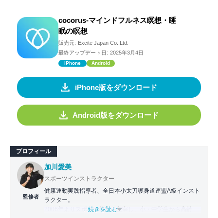
cocorus-マインドフルネス瞑想・睡
眠の瞑想
販売元:
Excite Japan Co.,Ltd.
最終アップデート日:
2025年3月4日
iPhone
Android
iPhone版をダウンロード
Android版をダウンロード
プロフィール
加川愛美
スポーツインストラクター
健康運動実践指導者、全日本小太刀護身道連盟A級インスト
監修者
ラクター。
2006年よりスポーツ教室を主宰し、小・中学生から高齢者
...続きを読む