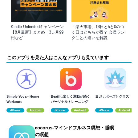
Kindle Unlimitedキャンペーン
「楽天市場」18日と5と0のつ
【8月最新】まとめ｜3ヵ月99
く日はどちらが得？ 会員ラン
円など
クごとの違いを解説
このアプリを見た人はこんなアプリも見ています
Simply Yoga - Home
Beatfit:楽しく運動が続く
ヨガ：ポーズとクラス
Workouts
パーソナルトレーニング
アプリ
iPhone
Android
iPhone
Android
iPhone
Android
cocorus-マインドフルネス瞑想・睡眠
の瞑想