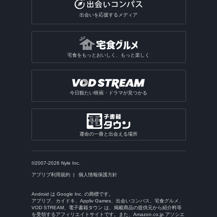
出会いを応援するメディア
宅食をもっとおいしく、もっと楽しく
今日観たい映画・ドラマが見つかる
運命の一冊と出会える場所
©2007-2026 Nyle Inc.
アプリブ利用規約
個人情報保護方針
Android は Google Inc. の商標です。
アプリブ、カイドキ、Appliv Games、出会いコンパス、宅食グルメ、
VOD STREAM、電子書籍タウン は、掲載商品の提供元から紹介料等
を受領するアフィリエイトサイトです。また、Amazon.co.jp アソシエ