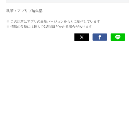
まで幅広い世代に運動指導を実施。地域に根ざした活動の
傍ら、スポーツイベントの企画・運営にも携わる。
執筆：アプリブ編集部
近年は、アプリ専門家としてラジオやセミナーにも登壇。
※ この記事はアプリの最新バージョンをもとに制作しています
日常生活をより豊かにするヘルスケアアプリの活用法を、
※ 情報の反映には最大で2週間ほどかかる場合があります
メディアや講演を通じて広く発信している。