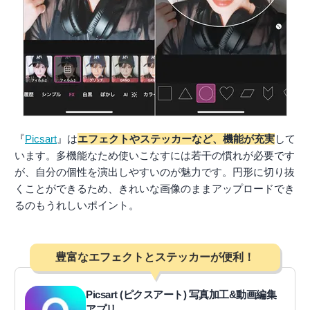
『
Picsart
』は
エフェクトやステッカーなど、機能が充実
して
います。多機能なため使いこなすには若干の慣れが必要です
が、自分の個性を演出しやすいのが魅力です。円形に切り抜
くことができるため、きれいな画像のままアップロードでき
るのもうれしいポイント。
豊富なエフェクトとステッカーが便利！
Picsart (ピクスアート) 写真加工&動画編集
アプリ