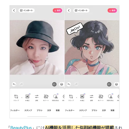
『
BeautyPlus
』には
AI機能を活用した似顔絵機能が搭載
され