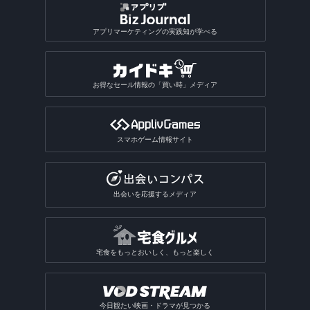
ギャンブルアプリ
バドミントンゲームアプリ
植物図鑑アプリ
GIF作成アプリ
写真保存アプリ
SNS一括投稿アプリ
雑誌アプリ
チンチロリンアプリ
履歴書作成アプリ
国語辞典アプリ
手相占いアプリ
恋愛診断アプリ
パズルボブル系ゲームアプリ
バレーゲームアプリ
ギャンブルアプリ総合
動画ファイル形式変換アプリ
芸術・文化アプリ
アプリマーケティングの実践知が学べる
同じ写真を探すアプリ
匿名SNSアプリ
読書記録・本棚管理アプリ
就活アプリ
姓名判断アプリ
性格診断アプリ
モンスト系ゲームアプリ
ビリヤードゲームアプリ
パチンコ・パチスロアプリ
動画反転アプリ
絵を描くアプリ
質問SNSアプリ
絵本アプリ
サブカルチャーアプリ
転職アプリ
風水アプリ
不思議のダンジョン系アプリ
宝くじアプリ
動画モザイクアプリ
お得なセール情報の「買い時」メディア
芸術鑑賞アプリ
アバターSNSアプリ
VTuberアプリ
テレビアプリ
バイト探しアプリ
四柱推命アプリ
3Dサンドボックスアプリ
公営ギャンブルアプリ
動画分割アプリ
デザインアプリ
テレビアプリ総合
インターンアプリ
タロットアプリ
オタクアプリ
クラロワ系対戦ゲームアプリ
動画に文字を入れるアプリ
スマホゲーム情報サイト
TV番組表アプリ
人材派遣求人情報アプリ
動物占いアプリ
オタクアプリ総合
アーチャー伝説系ゲームアプリ
写真を動画にするアプリ
テレビリモコンアプリ
おみくじアプリ
動画を写真にするアプリ
出会いを応援するメディア
電話・チャット占いアプリ
宅食をもっとおいしく、もっと楽しく
今日観たい映画・ドラマが見つかる