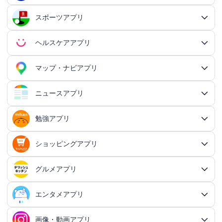
アドベンチャーゲームアプリ
QRコード読み取りアプリ
ポイ活アプリ総合
MMORPGアプリ
スケジューラ・時計アプリ
20代向けマッチングアプリ
OCRアプリ総合
議事録アプリ
シューティングゲームアプリ
出会いアプリ総合
カップルアプリ
クレジットカードアプリ
箱庭シミュレーションアプリ
オートクリッカーアプリ
ネットワークアプリ
写真カレンダーアプリ
協力・マルチプレイアプリ
SNSアプリ
スポーツアプリ
プロジェクト管理アプリ
FPSアプリ
美容ファッションアプリ総合
QRコード作成アプリ
レシートポイ活アプリ
アドベンチャーゲームアプリ総合
放置系RPGアプリ
30代向けマッチングアプリ
パズル・脳トレアプリ
翻訳カメラアプリ
カレンダーアプリ
格闘ゲームアプリ
ライフログアプリ
議事録アプリ総合
投資アプリ
顧客管理アプリ
恋愛シミュレーションアプリ
カップルアプリ総合
デートアプリ
鍵付き日記アプリ
Bluetoothゲームアプリ
ネットワークアプリ総合
スマホ最適化アプリ
SNSアプリ総合
TPSアプリ
メールアプリ
janコード検索アプリ
歩いてお金を稼ぐアプリ
ミステリーアドベンチャーアプリ
ヘア・メイク・ネイルアプリ
美少女RPGアプリ
ヘルスケアアプリ
40代向けマッチングアプリ
リマインダーアプリ
パズル・脳トレアプリ総合
スポーツアプリ総合
MOBAアプリ
音楽ゲームアプリ
文字起こしアプリ
持ち物管理アプリ
確定申告アプリ
歴史シミュレーションアプリ
家事アプリ
カップルSNSアプリ
顧客管理アプリ総合
かわいい日記アプリ
ファイル管理アプリ
Wi-Fiアプリ
デートスポットアプリ
恋愛診断アプリ
X（Twitter）アプリ
オンラインシューティングアプリ
スマホ最適化アプリ総合
セキュリティアプリ
ポイ活ゲームアプリ
メールアプリ総合
探索アドベンチャーアプリ
パズルRPGアプリ
チャットアプリ
50代・中高年向けマッチングアプリ
髪型アプリ
時計アプリ
パズルゲームアプリ
ファッションアプリ
ステルスゲームアプリ
高音質ボイスレコーダーアプリ
生理周期アプリ
音楽ゲームアプリ総合
陸上競技アプリ
ギャンブルの管理アプリ
マップ・ナビアプリ
メタバース体験シミュレーションゲームアプリ
記念日アプリ
オープンワールドアプリ
家事アプリ総合
ヘルスケアアプリ総合
シンプルな日記アプリ
スピードテストアプリ
育児アプリ
ファイル管理アプリ総合
Facebookアプリ
名刺管理アプリ
弾幕シューティングアプリ
バッテリーアプリ
恋愛診断アプリ総合
恋愛情報・モテる方法アプリ
アンケートアプリ
多機能メーラーアプリ
ホラーアドベンチャーアプリ
パスワード管理アプリ
カードRPGアプリ
60代・シニア向けマッチングアプリ
キーボードアプリ
メイク・スキンケアアプリ
タイマーアプリ
チャットアプリ総合
脱出ゲームアプリ
電話アプリ
ホワイトボードアプリ
ファッションアプリ総合
食事管理アプリ
アーティスト曲で遊ぶ音ゲーアプリ
ボディケア・エステアプリ
陸上競技アプリ総合
料理アプリ
オープンワールドアプリ総合
テニスアプリ
終活アプリ
VPNアプリ
カジュアルゲームアプリ
クラウド保存・共有アプリ
育児アプリ総合
健康管理アプリ
ニュースアプリ
LINEアプリ
縦スクシューティングアプリ
メモリの確認／解放アプリ
防犯アプリ
名刺管理アプリ総合
マップ・ナビアプリ総合
登録でお金がもらえるアプリ
フリーメールアプリ
会計アプリ
サウンドノベルアプリ
セキュリティ対策アプリ
恋愛相談アプリ
クイズRPGアプリ
ネイルアプリ
女性の悩み解決アプリ
SMSアプリ
クイズゲームアプリ
キーボードアプリ総合
画面の設定アプリ
似合うメガネ診断アプリ
体重管理アプリ
電話アプリ総合
手持ち曲で遊ぶ音ゲーアプリ
掲示板アプリ
ウォーキングアプリ
女性向けダイエットアプリ
掃除アプリ
3Dサンドボックスアプリ
テザリングアプリ
テニスアプリ総合
ファイル圧縮／解凍アプリ
陣痛アプリ
カジュアルゲームアプリ総合
ライトアプリ
マストドンアプリ
横スクシューティングアプリ
健康管理アプリ総合
育成ゲームアプリ
防犯アプリ総合
妊娠・出産アプリ
動画を見るだけで稼ぐアプリ
サバイバルアドベンチャーアプリ
VPNアプリ
防災アプリ
会計アプリ総合
カジュアルRPGアプリ
ドライブアプリ
勉強アプリ
お絵描きチャットアプリ
小売・卸売支援ツールアプリ
脳トレゲームアプリ
文字起こしアプリ
ニュースアプリ総合
コーデの参考アプリ
血圧記録アプリ
ビデオ通話アプリ
ボカロ曲収録音ゲーアプリ
ホーム画面アプリ
ランニングアプリ
音の設定アプリ
整形アプリ
洗濯アプリ
掲示板アプリ総合
アイコン画像アプリ
PDFアプリ
育児記録アプリ
クレーンゲームアプリ
写真投稿SNSアプリ
スナイパーゲームアプリ
体重管理アプリ
ライトアプリ総合
防犯ブザーアプリ
育成ゲームアプリ総合
野球アプリ
ポイ活ニュースアプリ
鬱ゲーアプリ
写真・動画隠しアプリ
妊娠・出産アプリ総合
恋愛ゲームアプリ
帳簿アプリ
防災アプリ総合
認知症・物忘れ防止アプリ
ランダムチャットアプリ
ドライブアプリ総合
推理ゲームアプリ
顔文字・絵文字アプリ
メモアプリ
在庫管理アプリ
鉄道アプリ
服デザインアプリ
体温記録アプリ
電話帳アプリ
思考整理アプリ
リズムタップゲームアプリ
ウィジェットカスタマイズアプリ
スポーツニュースアプリ
ショッピングアプリ
自転車アプリ
家事分担アプリ
ゲーム募集アプリ
録音アプリ
勉強アプリ総合
ファイルマネージャーアプリ
知育アプリ
アイコン画像アプリ総合
放置系ゲームアプリ
動画投稿SNSアプリ
フライトシューティングアプリ
食事管理アプリ
年賀状・カードアプリ
監視カメラアプリ
育成シミュレーションアプリ
レビューで稼ぐアプリ
テキストアドベンチャーアプリ
盗み見防止アプリ
妊活アプリ
野球アプリ総合
請求書アプリ
緊急地震速報アプリ
恋愛ゲームアプリ総合
ボウリングアプリ
ボイス・ビデオチャットアプリ
バイクナビアプリ
間違い探し・探し物ゲームアプリ
日本語入力アプリ
認知症・物忘れ防止アプリ総合
キャラゲーアプリ
レジアプリ
メモアプリ総合
ダイエットアプリ
着回し術アプリ
睡眠アプリ
通話録音アプリ
鉄道アプリ総合
ピアノタイル系アプリ
覗き見防止アプリ
電卓アプリ
思考整理アプリ総合
旅行アプリ
ジョギング・サイクリングの道を記録アプリ
スポーツニュースアプリ総合
地元コミュニティアプリ
転職アプリ
着信音アプリ
天気アプリ
オフィスソフトアプリ
子育てSNSアプリ
アバター・似顔絵アプリ
バカゲー・奇ゲーアプリ
語学アプリ
Instagramアプリ
グルメアプリ
睡眠アプリ
年賀状アプリ
ショッピングアプリ総合
覗き見防止アプリ
イベント企画アプリ
プロ野球速報アプリ
経費精算アプリ
安否確認アプリ
乙女系恋愛ゲームアプリ
グループチャットアプリ
カーナビアプリ
フォント変換アプリ
ボウリングアプリ総合
シンプルなメモアプリ
キャラゲーアプリ総合
メンズファッションアプリ
速度計測アプリ
飲食店記録アプリ
インターネット電話アプリ
路線図アプリ
ロック画面カスタマイズアプリ
ダイエットアプリ総合
スポーツゲームアプリ
マインドマップアプリ
電卓アプリ総合
身体測定アプリ
サッカー情報アプリ
旅行アプリ総合
音楽編集アプリ
インテリアアプリ
転職アプリ総合
飲食店検索アプリ
天気アプリ総合
赤ちゃんをあやす アプリ
写真をイラストにするアプリ
建築アプリ
懐かしの遊びアプリ
音楽SNSアプリ
ウォーキングアプリ
語学アプリ総合
住所録アプリ
資格アプリ
野球スコアアプリ
防災マップアプリ
イベント企画アプリ総合
男性向け恋愛ゲームアプリ
フリマアプリ
エンタメアプリ
道路交通情報アプリ
クリップボードアプリ
AI彼氏・彼女アプリ
ボウリングゲームアプリ
グルメアプリ総合
原稿用紙アプリ
ポケモンアプリ
趣味記録アプリ
国際電話アプリ
駅構内案内アプリ
画面録画アプリ
体重管理アプリ
速度計測アプリ総合
マンダラチャートアプリ
時間計算機アプリ
スポーツゲームアプリ総合
プロ野球速報アプリ
球技アプリ
観光アプリ
テキスト読み上げアプリ
身体測定アプリ総合
乗り物ゲームアプリ
間取りアプリ
家庭医学・セルフケアアプリ
世界の天気アプリ
授乳・離乳食の管理アプリ
飲食店検索アプリ総合
萌え系カジュアルゲームアプリ
知恵袋・雑学アプリ
建築アプリ総合
オタクSNSアプリ
血圧記録アプリ
おでかけ情報アプリ
英語アプリ
ポストカードアプリ
野球練習用ツールアプリ
資格アプリ総合
津波対策アプリ
恋愛シミュレーションアプリ
勉強効率化アプリ
安全運転アプリ
定型文アプリ
フリマアプリ総合
手書きメモアプリ
AI彼氏・彼女アプリ総合
ドラクエアプリ
ファッションブランド・ショップ公式アプリ
電車の運行情報アプリ
食事管理アプリ
スピードメーターアプリ
ランダム単語アプリ
単価計算アプリ
料理アプリ
野球ゲームアプリ
画像・動画アプリ
競馬情報アプリ
ホテル検索アプリ
聴力検査アプリ
サッカーアプリ
エンタメアプリ総合