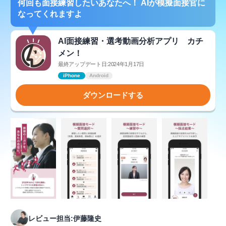
何回も面接練習したいあなたへ！ AIが模擬面接官に
なってくれますよ
AI面接練習・選考動画分析アプリ カチ
メン！
最終アップデート日:2024年1月17日
iPhone
Android
ダウンロードする
レビュー担当:伊藤隆史