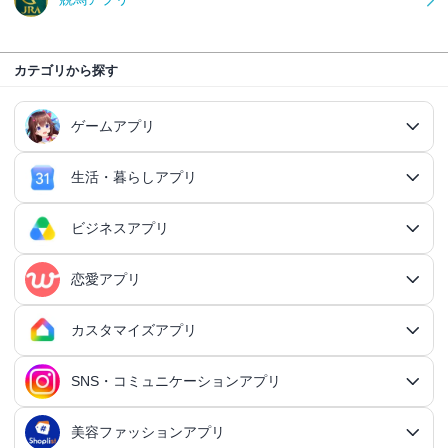
カテゴリから探す
ゲームアプリ
生活・暮らしアプリ
ゲームアプリ総合
RPGアプリ
ビジネスアプリ
生活・暮らしアプリ総合
RPGアプリ総合
アクションゲームアプリ
ファイナンスアプリ
恋愛アプリ
ビジネスアプリ総合
王道RPGアプリ
アクションゲームアプリ総合
シミュレーションアプリ
家計簿アプリ
日記アプリ
タスク管理アプリ
カスタマイズアプリ
恋愛アプリ総合
アクションRPGアプリ
2Dアクションアプリ
ふるさと納税アプリ
シミュレーションアプリ総合
対戦・協力ゲームアプリ
日記アプリ総合
行動記録アプリ
タスク管理アプリ総合
QRコードアプリ
マッチングアプリ
SNS・コミュニケーションアプリ
シミュレーションRPGアプリ
カスタマイズアプリ総合
3Dアクションアプリ
貯金アプリ
育成シミュレーションアプリ
SNS感覚の日記アプリ
対戦・協力ゲームアプリ総合
シューティングゲームアプリ
個人タスク管理アプリ
行動記録アプリ総合
ポイ活アプリ
QRコードアプリ総合
OCRアプリ
ダンジョンRPGアプリ
マッチングアプリ総合
出会いアプリ
アクションRPGアプリ
IFTTTアプリ
美容ファッションアプリ
スマホ決済アプリ
戦略シミュレーションアプリ
SNS・コミュニケーションアプリ総合
交換日記アプリ
オンライン対戦アプリ
タスク共有アプリ
習慣化アプリ
シューティングゲームアプリ総合