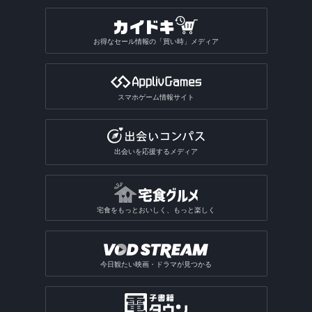
逆再生アプリ
うちわ文字アプリ
運試しゲームアプリ
駅構内案内アプリ
SPI対策アプリ
翻訳アプリ
壁紙のダウンロードアプリ
占いアプリ総合
作曲アプリ
おもしろい診断アプリ
ぷよぷよ系ゲームアプリ
写真合成アプリ
卓球ゲームアプリ
昆虫図鑑アプリ
動画圧縮アプリ
船の位置情報アプリ
アルバムアプリ
通話アプリ
青空文庫アプリ
アクスタアプリ
バカラアプリ
地形図アプリ
面接練習アプリ
漢字検索アプリ
写真投稿SNSアプリ
星座占いアプリ
音楽SNSアプリ
おもしろい診断アプリ総合
2048系ゲームアプリ
おもしろ加工アプリ
ギャンブルアプリ
バドミントンゲームアプリ
植物図鑑アプリ
お得なセール情報の「買い時」メディア
GIF作成アプリ
写真保存アプリ
SNS一括投稿アプリ
雑誌アプリ
チンチロリンアプリ
履歴書作成アプリ
国語辞典アプリ
手相占いアプリ
恋愛診断アプリ
パズルボブル系ゲームアプリ
バレーゲームアプリ
ギャンブルアプリ総合
動画ファイル形式変換アプリ
芸術・文化アプリ
同じ写真を探すアプリ
匿名SNSアプリ
読書記録・本棚管理アプリ
就活アプリ
姓名判断アプリ
性格診断アプリ
モンスト系ゲームアプリ
ビリヤードゲームアプリ
パチンコ・パチスロアプリ
動画反転アプリ
スマホゲーム情報サイト
絵を描くアプリ
質問SNSアプリ
絵本アプリ
サブカルチャーアプリ
転職アプリ
風水アプリ
不思議のダンジョン系アプリ
宝くじアプリ
動画モザイクアプリ
芸術鑑賞アプリ
アバターSNSアプリ
VTuberアプリ
テレビアプリ
バイト探しアプリ
四柱推命アプリ
3Dサンドボックスアプリ
公営ギャンブルアプリ
動画分割アプリ
出会いを応援するメディア
デザインアプリ
テレビアプリ総合
インターンアプリ
タロットアプリ
オタクアプリ
クラロワ系対戦ゲームアプリ
動画に文字を入れるアプリ
TV番組表アプリ
人材派遣求人情報アプリ
動物占いアプリ
オタクアプリ総合
アーチャー伝説系ゲームアプリ
写真を動画にするアプリ
宅食をもっとおいしく、もっと楽しく
テレビリモコンアプリ
おみくじアプリ
動画を写真にするアプリ
電話・チャット占いアプリ
今日観たい映画・ドラマが見つかる