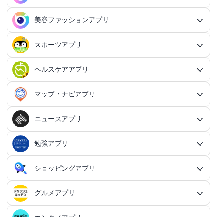
貯金アプリ
育成シミュレーションアプリ
SNS感覚の日記アプリ
対戦・協力ゲームアプリ総合
シューティングゲームアプリ
個人タスク管理アプリ
行動記録アプリ総合
ポイ活アプリ
QRコードアプリ総合
OCRアプリ
ダンジョンRPGアプリ
マッチングアプリ総合
出会いアプリ
アクションRPGアプリ
IFTTTアプリ
美容ファッションアプリ
スマホ決済アプリ
戦略シミュレーションアプリ
SNS・コミュニケーションアプリ総合
交換日記アプリ
オンライン対戦アプリ
タスク共有アプリ
習慣化アプリ
シューティングゲームアプリ総合
アドベンチャーゲームアプリ
QRコード読み取りアプリ
ポイ活アプリ総合
MMORPGアプリ
スケジューラ・時計アプリ
20代向けマッチングアプリ
OCRアプリ総合
議事録アプリ
シューティングゲームアプリ
出会いアプリ総合
カップルアプリ
クレジットカードアプリ
箱庭シミュレーションアプリ
オートクリッカーアプリ
ネットワークアプリ
写真カレンダーアプリ
協力・マルチプレイアプリ
SNSアプリ
スポーツアプリ
プロジェクト管理アプリ
FPSアプリ
美容ファッションアプリ総合
QRコード作成アプリ
レシートポイ活アプリ
アドベンチャーゲームアプリ総合
放置系RPGアプリ
30代向けマッチングアプリ
パズル・脳トレアプリ
翻訳カメラアプリ
カレンダーアプリ
格闘ゲームアプリ
ライフログアプリ
議事録アプリ総合
投資アプリ
顧客管理アプリ
恋愛シミュレーションアプリ
カップルアプリ総合
デートアプリ
鍵付き日記アプリ
Bluetoothゲームアプリ
ネットワークアプリ総合
スマホ最適化アプリ
SNSアプリ総合
TPSアプリ
メールアプリ
janコード検索アプリ
歩いてお金を稼ぐアプリ
ミステリーアドベンチャーアプリ
ヘア・メイク・ネイルアプリ
美少女RPGアプリ
ヘルスケアアプリ
40代向けマッチングアプリ
リマインダーアプリ
パズル・脳トレアプリ総合
スポーツアプリ総合
MOBAアプリ
音楽ゲームアプリ
文字起こしアプリ
持ち物管理アプリ
確定申告アプリ
歴史シミュレーションアプリ
家事アプリ
カップルSNSアプリ
顧客管理アプリ総合
かわいい日記アプリ
ファイル管理アプリ
Wi-Fiアプリ
デートスポットアプリ
恋愛診断アプリ
X（Twitter）アプリ
オンラインシューティングアプリ
スマホ最適化アプリ総合
セキュリティアプリ
ポイ活ゲームアプリ
メールアプリ総合
探索アドベンチャーアプリ
パズルRPGアプリ
チャットアプリ
50代・中高年向けマッチングアプリ
髪型アプリ
時計アプリ
パズルゲームアプリ
ファッションアプリ
ステルスゲームアプリ
高音質ボイスレコーダーアプリ
生理周期アプリ
音楽ゲームアプリ総合
陸上競技アプリ
ギャンブルの管理アプリ
マップ・ナビアプリ
メタバース体験シミュレーションゲームアプリ
記念日アプリ
オープンワールドアプリ
家事アプリ総合
ヘルスケアアプリ総合
シンプルな日記アプリ
スピードテストアプリ
育児アプリ
ファイル管理アプリ総合
Facebookアプリ
名刺管理アプリ
弾幕シューティングアプリ
バッテリーアプリ
恋愛診断アプリ総合
恋愛情報・モテる方法アプリ
アンケートアプリ
多機能メーラーアプリ
ホラーアドベンチャーアプリ
パスワード管理アプリ
カードRPGアプリ
60代・シニア向けマッチングアプリ
キーボードアプリ
メイク・スキンケアアプリ
タイマーアプリ
チャットアプリ総合
脱出ゲームアプリ
電話アプリ
ホワイトボードアプリ
ファッションアプリ総合
食事管理アプリ
アーティスト曲で遊ぶ音ゲーアプリ
ボディケア・エステアプリ
陸上競技アプリ総合
料理アプリ
オープンワールドアプリ総合
テニスアプリ
終活アプリ
VPNアプリ
カジュアルゲームアプリ
クラウド保存・共有アプリ
育児アプリ総合
健康管理アプリ
ニュースアプリ
LINEアプリ
縦スクシューティングアプリ
メモリの確認／解放アプリ
防犯アプリ
名刺管理アプリ総合
マップ・ナビアプリ総合
登録でお金がもらえるアプリ
フリーメールアプリ
会計アプリ
サウンドノベルアプリ
セキュリティ対策アプリ
恋愛相談アプリ
クイズRPGアプリ
ネイルアプリ
女性の悩み解決アプリ
SMSアプリ
クイズゲームアプリ
キーボードアプリ総合
画面の設定アプリ
似合うメガネ診断アプリ
体重管理アプリ
電話アプリ総合
手持ち曲で遊ぶ音ゲーアプリ
掲示板アプリ
ウォーキングアプリ
女性向けダイエットアプリ
掃除アプリ
3Dサンドボックスアプリ
テザリングアプリ
テニスアプリ総合
ファイル圧縮／解凍アプリ
陣痛アプリ
カジュアルゲームアプリ総合
ライトアプリ
マストドンアプリ
横スクシューティングアプリ
健康管理アプリ総合
育成ゲームアプリ
防犯アプリ総合
妊娠・出産アプリ
動画を見るだけで稼ぐアプリ
サバイバルアドベンチャーアプリ
VPNアプリ
防災アプリ
会計アプリ総合
カジュアルRPGアプリ
ドライブアプリ
勉強アプリ
お絵描きチャットアプリ
小売・卸売支援ツールアプリ
脳トレゲームアプリ
文字起こしアプリ
ニュースアプリ総合
コーデの参考アプリ
血圧記録アプリ
ビデオ通話アプリ
ボカロ曲収録音ゲーアプリ
ホーム画面アプリ
ランニングアプリ
音の設定アプリ
整形アプリ
洗濯アプリ
掲示板アプリ総合
アイコン画像アプリ
PDFアプリ
育児記録アプリ
クレーンゲームアプリ
写真投稿SNSアプリ
スナイパーゲームアプリ
体重管理アプリ
ライトアプリ総合
防犯ブザーアプリ
育成ゲームアプリ総合
野球アプリ
ポイ活ニュースアプリ
鬱ゲーアプリ
写真・動画隠しアプリ
妊娠・出産アプリ総合
恋愛ゲームアプリ
帳簿アプリ
防災アプリ総合
認知症・物忘れ防止アプリ
ランダムチャットアプリ
ドライブアプリ総合
推理ゲームアプリ
顔文字・絵文字アプリ
メモアプリ
在庫管理アプリ
鉄道アプリ
服デザインアプリ
体温記録アプリ
電話帳アプリ
思考整理アプリ
リズムタップゲームアプリ
ウィジェットカスタマイズアプリ
スポーツニュースアプリ
ショッピングアプリ
自転車アプリ
家事分担アプリ
ゲーム募集アプリ
録音アプリ
勉強アプリ総合
ファイルマネージャーアプリ
知育アプリ
アイコン画像アプリ総合
放置系ゲームアプリ
動画投稿SNSアプリ
フライトシューティングアプリ
食事管理アプリ
年賀状・カードアプリ
監視カメラアプリ
育成シミュレーションアプリ
レビューで稼ぐアプリ
テキストアドベンチャーアプリ
盗み見防止アプリ
妊活アプリ
野球アプリ総合
請求書アプリ
緊急地震速報アプリ
恋愛ゲームアプリ総合
ボウリングアプリ
ボイス・ビデオチャットアプリ
バイクナビアプリ
間違い探し・探し物ゲームアプリ
日本語入力アプリ
認知症・物忘れ防止アプリ総合
キャラゲーアプリ
レジアプリ
メモアプリ総合
ダイエットアプリ
着回し術アプリ
睡眠アプリ
通話録音アプリ
鉄道アプリ総合
ピアノタイル系アプリ
覗き見防止アプリ
電卓アプリ
思考整理アプリ総合
旅行アプリ
ジョギング・サイクリングの道を記録アプリ
スポーツニュースアプリ総合
地元コミュニティアプリ
転職アプリ
着信音アプリ
天気アプリ
オフィスソフトアプリ
子育てSNSアプリ
アバター・似顔絵アプリ
バカゲー・奇ゲーアプリ
語学アプリ
Instagramアプリ
グルメアプリ
睡眠アプリ
年賀状アプリ
ショッピングアプリ総合
覗き見防止アプリ
イベント企画アプリ
プロ野球速報アプリ
経費精算アプリ
安否確認アプリ
乙女系恋愛ゲームアプリ
グループチャットアプリ
カーナビアプリ
フォント変換アプリ
ボウリングアプリ総合
シンプルなメモアプリ
キャラゲーアプリ総合
メンズファッションアプリ
速度計測アプリ
飲食店記録アプリ
インターネット電話アプリ
路線図アプリ
ロック画面カスタマイズアプリ
ダイエットアプリ総合
スポーツゲームアプリ
マインドマップアプリ
電卓アプリ総合
身体測定アプリ
サッカー情報アプリ
旅行アプリ総合
音楽編集アプリ
インテリアアプリ
転職アプリ総合
飲食店検索アプリ
天気アプリ総合
赤ちゃんをあやす アプリ
写真をイラストにするアプリ
建築アプリ
懐かしの遊びアプリ
音楽SNSアプリ
ウォーキングアプリ
語学アプリ総合
住所録アプリ
資格アプリ
野球スコアアプリ
防災マップアプリ
イベント企画アプリ総合