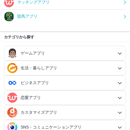
マッチングアプリ
競馬アプリ
カテゴリから探す
ゲームアプリ
生活・暮らしアプリ
ゲームアプリ総合
RPGアプリ
ビジネスアプリ
生活・暮らしアプリ総合
RPGアプリ総合
アクションゲームアプリ
ファイナンスアプリ
恋愛アプリ
ビジネスアプリ総合
王道RPGアプリ
アクションゲームアプリ総合
シミュレーションアプリ
家計簿アプリ
日記アプリ
タスク管理アプリ
カスタマイズアプリ
恋愛アプリ総合
アクションRPGアプリ
2Dアクションアプリ
ふるさと納税アプリ
シミュレーションアプリ総合
対戦・協力ゲームアプリ
日記アプリ総合
行動記録アプリ
タスク管理アプリ総合
QRコードアプリ
マッチングアプリ
SNS・コミュニケーションアプリ
シミュレーションRPGアプリ
カスタマイズアプリ総合
3Dアクションアプリ