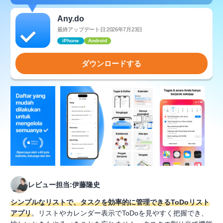
Any.do
最終アップデート日:2026年7月23日
iPhone
Android
ダウンロードする
レビュー担当:伊藤隆史
シンプルなリストで、タスクを効率的に管理できるToDoリスト
アプリ
。リストやカレンダー表示でToDoを見やすく把握でき、