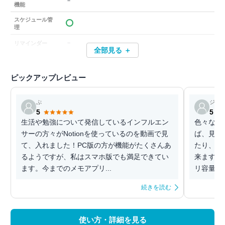
－
機能
スケジュール管
理
－
リマインダー
全部見る ＋
ピックアップレビュー
ぷ
ジェ
5
5
生活や勉強について発信しているインフルエン
色々な機
サーの方々がNotionを使っているのを動画で見
ば、見出
て、入れました！PC版の方が機能がたくさんあ
たり、自
るようですが、私はスマホ版でも満足できてい
来ます。
ます。今までのメモアプリ...
リ容量が
続きを読む
使い方・詳細を見る