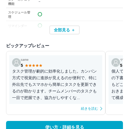
－
機能
スケジュール管
理
リマインダー
全部見る ＋
ピックアップレビュー
same
ゲス
5
5
タスク管理が劇的に効率化しました。カンバン
個人で、
方式で視覚的に進捗が見えるのが便利で、特に
の下書き
外出先でもスマホから簡単にタスクを更新でき
もどこで
るのが助かります。チームメンバーのタスクも
おきまし
一目で把握でき、協力がしやすくな...
て構成を練
続きを読む
使い方・詳細を見る