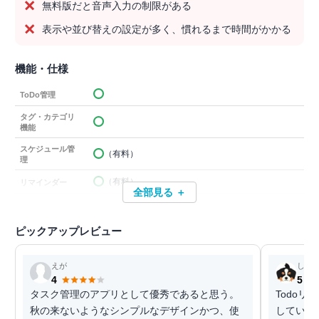
無料版だと音声入力の制限がある
表示や並び替えの設定が多く、慣れるまで時間がかかる
機能・仕様
ToDo管理
タグ・カテゴリ
機能
スケジュール管
（有料）
理
（有料）
リマインダー
全部見る ＋
ピックアップレビュー
えが
しな
4
5
タスク管理のアプリとして優秀であると思う。
Todoリ
秋の来ないようなシンプルなデザインかつ、使
していけ