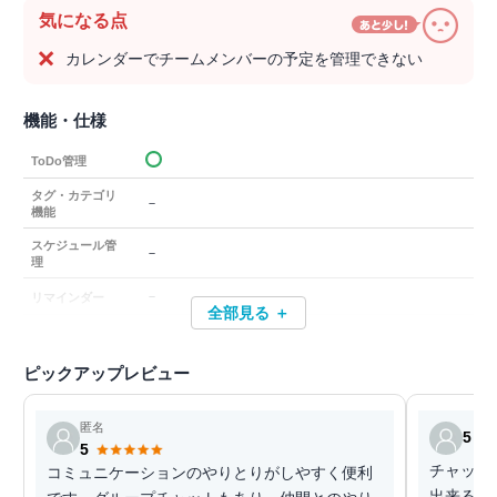
気になる点
カレンダーでチームメンバーの予定を管理できない
機能・仕様
ToDo管理
タグ・カテゴリ
－
機能
スケジュール管
－
理
－
リマインダー
全部見る ＋
ピックアップレビュー
匿名
5
5
チャット
コミュニケーションのやりとりがしやすく便利
出来るこ