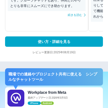
です。グループチャットもあり、仲間とのやり
りしてい
とりも非常にスムーズにでき助かります。
て機能す
続きを読む
れからはこ
使い方・詳細を見る
レビュー更新日:2025年08月19日
職場での連絡やプロジェクト共有に使える シンプ
ルなチャットツール
Workplace from Meta
最終アップデート日:2026年3月5日
iPhone
Android