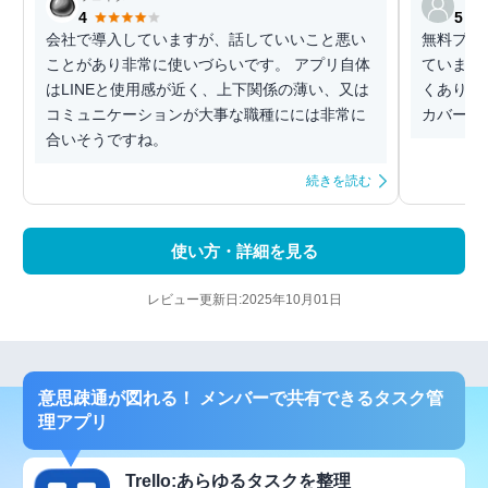
4
5
会社で導入していますが、話していいこと悪い
無料プラ
ことがあり非常に使いづらいです。 アプリ自体
ています
はLINEと使用感が近く、上下関係の薄い、又は
くありま
コミュニケーションが大事な職種にには非常に
カバーさ
合いそうですね。
続きを読む
使い方・詳細を見る
レビュー更新日:2025年10月01日
意思疎通が図れる！ メンバーで共有できるタスク管
理アプリ
Trello:あらゆるタスクを整理