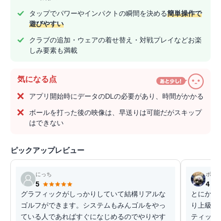
タップでパワーやインパクトの瞬間を決める
簡単操作で
遊びやすい
クラブの追加・ウェアの着せ替え・対戦プレイなどお楽
しみ要素も満載
気になる点
アプリ開始時にデータのDLの必要があり、時間がかかる
ボールを打った後の映像は、早送りは可能だがスキップ
はできない
ピックアップレビュー
にっち
ボム
5
4
グラフィックがしっかりしていて結構リアルな
とにかく
ゴルフができます。システムもみんゴルをやっ
り上級者
ている人であればすぐになじめるのでやりやす
ティック