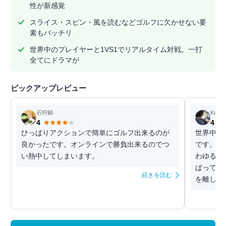
性が新感覚
スライス・スピン・風を読むなどゴルフに欠かせない要
素もバッチリ
世界中のプレイヤーと1VS1でリアルタイム対戦。一打
全てにドラマが
ピックアップレビュー
石狩鍋
Kazki
4
4
ひっぱりアクションで簡単にゴルフ出来るのが
世界中の
良かったです。オンラインで勝負出来るのでつ
です。ス
い熱中してしまいます。
わゆる「
ぱって力
続きを読む
を離しま