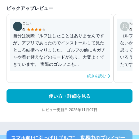
ピックアップレビュー
こはく
Kiji
4
4
自分は実際ゴルフはしたことはありませんです
ゴルフを
が、アプリであったのでインストールして見た
ないから
ところ結構ハマりました。 ゴルフの他にもガチ
思って始
ャや着せ替えなどのモードがあり、大変よくで
いるうち
きています。 実際のゴルフにも...
たです。 
続きを読む
使い方・詳細を見る
レビュー更新日:2025年11月07日
スマホ向け”引っぱりゴルフ”。世界中のプレイヤー