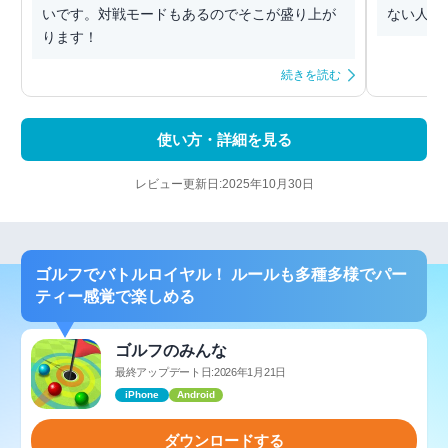
いです。対戦モードもあるのでそこが盛り上が
ない人に
ります！
続きを読む
使い方・詳細を見る
レビュー更新日:2025年10月30日
ゴルフでバトルロイヤル！ ルールも多種多様でパー
ティー感覚で楽しめる
ゴルフのみんな
最終アップデート日:2026年1月21日
iPhone
Android
ダウンロードする