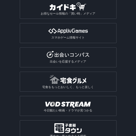
ビリヤードゲームアプリ
パチンコ・パチスロアプリ
動画反転アプリ
絵を描くアプリ
質問SNSアプリ
絵本アプリ
サブカルチャーアプリ
転職アプリ
風水アプリ
不思議のダンジョン系アプリ
宝くじアプリ
動画モザイクアプリ
お得なセール情報の「買い時」メディア
芸術鑑賞アプリ
アバターSNSアプリ
VTuberアプリ
テレビアプリ
バイト探しアプリ
四柱推命アプリ
3Dサンドボックスアプリ
公営ギャンブルアプリ
動画分割アプリ
デザインアプリ
テレビアプリ総合
インターンアプリ
タロットアプリ
オタクアプリ
クラロワ系対戦ゲームアプリ
動画に文字を入れるアプリ
スマホゲーム情報サイト
TV番組表アプリ
人材派遣求人情報アプリ
動物占いアプリ
オタクアプリ総合
アーチャー伝説系ゲームアプリ
写真を動画にするアプリ
テレビリモコンアプリ
おみくじアプリ
動画を写真にするアプリ
出会いを応援するメディア
電話・チャット占いアプリ
宅食をもっとおいしく、もっと楽しく
今日観たい映画・ドラマが見つかる