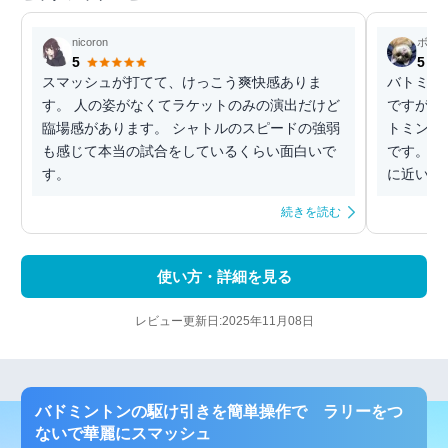
nicoron
ボム
5
5
スマッシュが打てて、けっこう爽快感ありま
バトミン
す。 人の姿がなくてラケットのみの演出だけど
ですが 
臨場感があります。 シャトルのスピードの強弱
トミント
も感じて本当の試合をしているくらい面白いで
です。 
す。
に近い感じ
続きを読む
使い方・詳細を見る
レビュー更新日:2025年11月08日
バドミントンの駆け引きを簡単操作で ラリーをつ
ないで華麗にスマッシュ