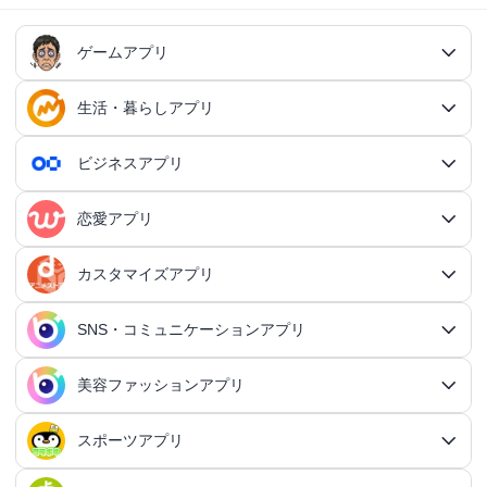
ゲームアプリ
生活・暮らしアプリ
ゲームアプリ総合
RPGアプリ
ビジネスアプリ
生活・暮らしアプリ総合
RPGアプリ総合
アクションゲームアプリ
ファイナンスアプリ
恋愛アプリ
ビジネスアプリ総合
王道RPGアプリ
アクションゲームアプリ総合
シミュレーションアプリ
家計簿アプリ
日記アプリ
タスク管理アプリ
カスタマイズアプリ
恋愛アプリ総合
アクションRPGアプリ
2Dアクションアプリ
ふるさと納税アプリ
シミュレーションアプリ総合
対戦・協力ゲームアプリ
日記アプリ総合
行動記録アプリ
タスク管理アプリ総合
QRコードアプリ
マッチングアプリ
SNS・コミュニケーションアプリ
シミュレーションRPGアプリ
カスタマイズアプリ総合
3Dアクションアプリ
貯金アプリ
育成シミュレーションアプリ
SNS感覚の日記アプリ
対戦・協力ゲームアプリ総合
シューティングゲームアプリ
個人タスク管理アプリ
行動記録アプリ総合
ポイ活アプリ
QRコードアプリ総合
OCRアプリ
ダンジョンRPGアプリ
マッチングアプリ総合
出会いアプリ
アクションRPGアプリ
IFTTTアプリ
美容ファッションアプリ
スマホ決済アプリ
戦略シミュレーションアプリ
SNS・コミュニケーションアプリ総合
交換日記アプリ
オンライン対戦アプリ
タスク共有アプリ
習慣化アプリ
シューティングゲームアプリ総合
アドベンチャーゲームアプリ
QRコード読み取りアプリ
ポイ活アプリ総合
MMORPGアプリ
スケジューラ・時計アプリ
20代向けマッチングアプリ
OCRアプリ総合
議事録アプリ
シューティングゲームアプリ
出会いアプリ総合
カップルアプリ
クレジットカードアプリ
箱庭シミュレーションアプリ
オートクリッカーアプリ
ネットワークアプリ
写真カレンダーアプリ
協力・マルチプレイアプリ
SNSアプリ
スポーツアプリ
プロジェクト管理アプリ
FPSアプリ
美容ファッションアプリ総合
QRコード作成アプリ
レシートポイ活アプリ
アドベンチャーゲームアプリ総合
放置系RPGアプリ
30代向けマッチングアプリ
パズル・脳トレアプリ
翻訳カメラアプリ
カレンダーアプリ
格闘ゲームアプリ
ライフログアプリ
議事録アプリ総合
投資アプリ
顧客管理アプリ
恋愛シミュレーションアプリ
カップルアプリ総合
デートアプリ
鍵付き日記アプリ
Bluetoothゲームアプリ
ネットワークアプリ総合
スマホ最適化アプリ
SNSアプリ総合
TPSアプリ