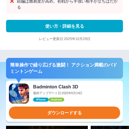
続編は難易度が高め。初戦から手強い相手が立ちはだか
る
使い方・詳細を見る
レビュー更新日:2025年10月29日
簡単操作で繰り広げる激闘！ アクション満載のバド
ミントンゲーム
Badminton Clash 3D
最終アップデート日:2025年9月24日
iPhone
Android
ダウンロードする