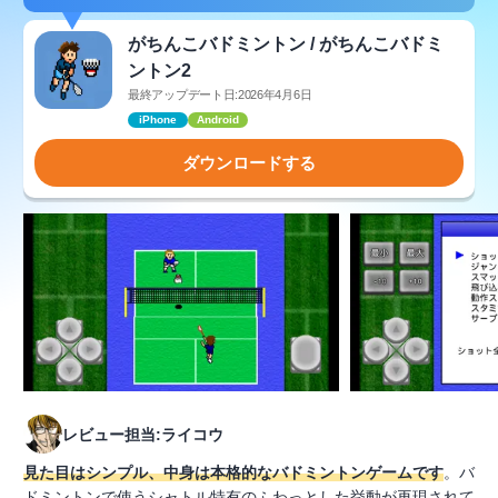
がちんこバドミントン / がちんこバドミ
ントン2
最終アップデート日:2026年4月6日
iPhone
Android
ダウンロードする
レビュー担当:ライコウ
見た目はシンプル、中身は本格的なバドミントンゲームです
。バ
ドミントンで使うシャトル特有のふわっとした挙動が再現されて