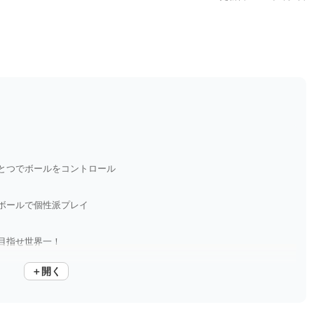
とつでボールをコントロール
ボールで個性派プレイ
目指せ世界一！
＋開く
アルに楽しもう