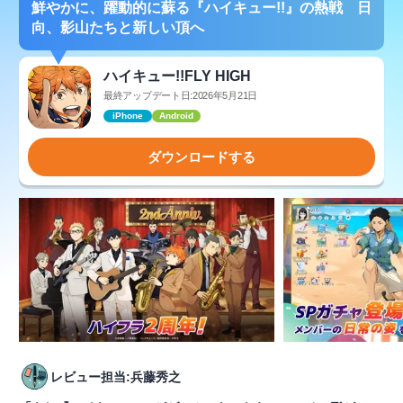
鮮やかに、躍動的に蘇る『ハイキュー!!』の熱戦 日
向、影山たちと新しい頂へ
ハイキュー!!FLY HIGH
最終アップデート日:2026年5月21日
iPhone
Android
ダウンロードする
レビュー担当:兵藤秀之