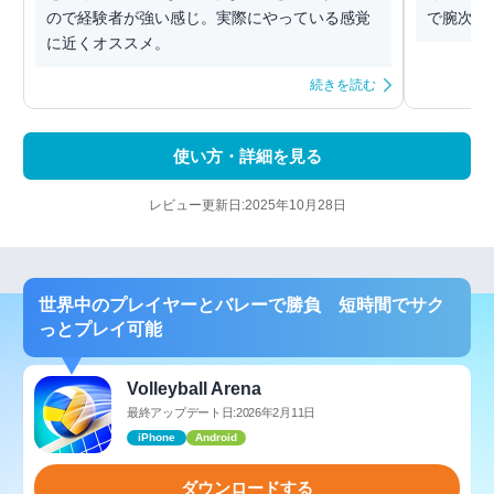
ので経験者が強い感じ。実際にやっている感覚
で腕次第
に近くオススメ。
続きを読む
使い方・詳細を見る
レビュー更新日:2025年10月28日
世界中のプレイヤーとバレーで勝負 短時間でサク
っとプレイ可能
Volleyball Arena
最終アップデート日:2026年2月11日
iPhone
Android
ダウンロードする