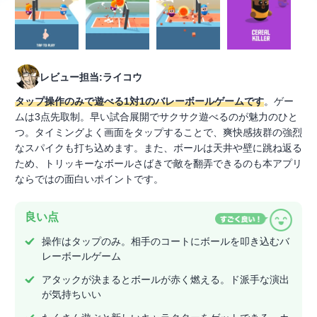
レビュー担当:ライコウ
タップ操作のみで遊べる1対1のバレーボールゲームです
。ゲー
ムは3点先取制。早い試合展開でサクサク遊べるのが魅力のひと
つ。タイミングよく画面をタップすることで、爽快感抜群の強烈
なスパイクも打ち込めます。また、ボールは天井や壁に跳ね返る
ため、トリッキーなボールさばきで敵を翻弄できるのも本アプリ
ならではの面白いポイントです。
良い点
操作はタップのみ。相手のコートにボールを叩き込むバ
レーボールゲーム
アタックが決まるとボールが赤く燃える。ド派手な演出
が気持ちいい