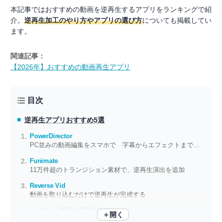
本記事ではおすすめの動画を逆再生するアプリをランキングで紹
介。
逆再生加工のやり方やアプリの選び方
についても掲載してい
ます。
関連記事：
【2026年】おすすめの動画再生アプリ
目次
逆再生アプリ
おすすめ5選
PowerDirector
PC並みの動画編集をスマホで 字幕からエフェクトまでこれ一つでカバー
Funimate
11万件超のトランジション素材で、逆再生演出を追加
Reverse Vid
動画を取り込むだけで逆再生が完成する
RevMov - 動画を逆再生する
＋開く
動画を選んで設定を変更するだけ！ サクッと逆再生動画を作ろう