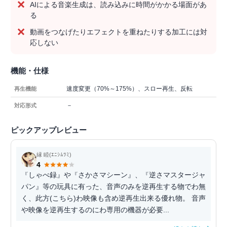
AIによる音楽生成は、読み込みに時間がかかる場面があ
る
動画をつなげたりエフェクトを重ねたりする加工には対
応しない
機能・仕様
速度変更（70%～175%）、スロー再生、反転
再生機能
－
対応形式
ピックアップレビュー
縁 睦(ｴﾆｼﾑﾂﾐ)
4
『しゃべ録』や『さかさマシーン』、『逆さマスタージャ
パン』等の玩具に有った、音声のみを逆再生する物でわ無
く、此方(こちら)わ映像も含め逆再生出来る優れ物。 音声
や映像を逆再生するのにわ専用の機器が必要...