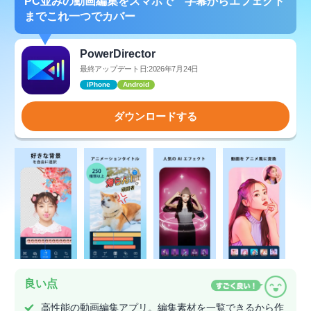
PC並みの動画編集をスマホで 字幕からエフェクト
までこれ一つでカバー
PowerDirector
最終アップデート日:2026年7月24日
iPhone
Android
ダウンロードする
良い点
高性能の動画編集アプリ。編集素材を一覧できるから作