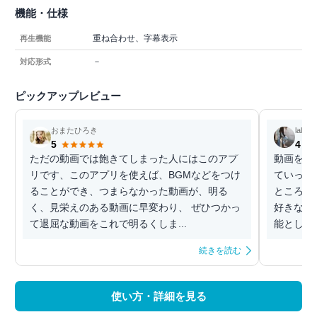
機能・仕様
重ね合わせ、字幕表示
再生機能
－
対応形式
ピックアップレビュー
おまたひろき
lala22
5
4
ただの動画では飽きてしまった人にはこのアプ
動画を超
リです、このアプリを使えば、BGMなどをつけ
ていって
ることができ、つまらなかった動画が、明る
ところが
く、見栄えのある動画に早変わり、 ぜひつかっ
好きなと
て退屈な動画をこれで明るくしま...
能として付
続きを読む
使い方・詳細を見る