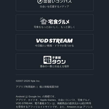
おみくじアプリ
動画を写真にするアプリ
出会いを応援するメディア
電話・チャット占いアプリ
宅食をもっとおいしく、もっと楽しく
今日観たい映画・ドラマが見つかる
運命の一冊と出会える場所
©2007-2026 Nyle Inc.
アプリブ利用規約
個人情報保護方針
Android は Google Inc. の商標です。
アプリブ、カイドキ、Appliv Games、出会いコンパス、宅食グルメ、
VOD STREAM、電子書籍タウン は、掲載商品の提供元から紹介料等
を受領するアフィリエイトサイトです。また、Amazon.co.jp アソシエ