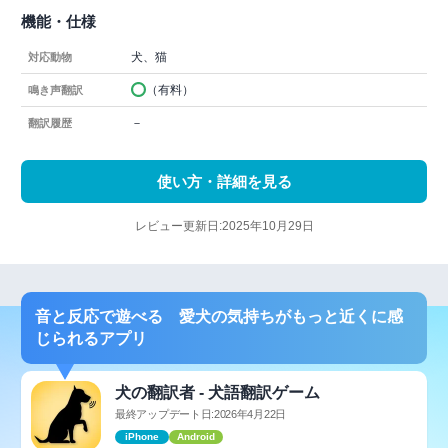
機能・仕様
犬、猫
対応動物
（有料）
鳴き声翻訳
－
翻訳履歴
使い方・詳細を見る
レビュー更新日:2025年10月29日
音と反応で遊べる 愛犬の気持ちがもっと近くに感
じられるアプリ
犬の翻訳者 - 犬語翻訳ゲーム
最終アップデート日:2026年4月22日
iPhone
Android