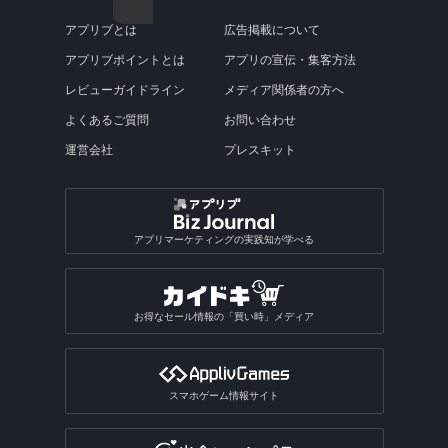
シムシティ系ゲームアプリ
写真をイラストにするアプリ
国内ラジオアプリ
年号変換アプリ
通った道を記録するアプリ
釣りゲームアプリ
コーヒー・紅茶・お茶アプリ
ソニーゲーム機をスマホでアプリ
中学・高校の社会アプリ
動画をレトロ加工するアプリ
漫画アプリ総合
バスの運行情報アプリ
サーフィンゲームアプリ
月齢情報アプリ
飲食店公式アプリ
本アプリ
LINEゲームアプリ
コンビニ印刷アプリ
おサイフケータイアプリ
写真整理アプリ総合
カップルSNSアプリ
サーフィン練習用ツールアプリ
ビリヤードゲームアプリ
動画再生アプリ
自治体アプリ総合
メンタルトレーニングアプリ
レジアプリ
猫翻訳アプリ
ポーカーアプリ
求人アプリ
映画チケットアプリ
書き込みできる地図アプリ
ネットスーパーアプリ
アプリブとは
広告掲載について
英和・和英辞典アプリ
風景撮影向きカメラアプリ
曲名検索アプリ
ロック画面メモアプリ
徒歩ナビアプリ
恐竜ゲームアプリ
拡大鏡アプリ
ステッカー作成アプリ
絵本アプリ総合
キャンディクラッシュ系ゲームアプリ
写真スタンプアプリ
海外ラジオアプリ
図鑑アプリ
位置情報アラームアプリ
ボウリングゲームアプリ
任天堂ゲーム機をスマホでアプリ
中学・高校の理科アプリ
パロディ動画作成アプリ
航空券予約アプリ
モーターボートゲームアプリ
収集ゲームアプリ
AIチャットアプリ
写真を隠すアプリ
女子向けSNSアプリ
本アプリ総合
ピンボールゲームアプリ
アプリブポイントとは
アプリの宣伝・集客方法
推し活アプリ
せどりアプリ
動画再生アプリ総合
4輪スポーツアプリ
猫アプリ
ブラックジャックアプリ
画像を探すアプリ
防災マップアプリ
求人アプリ総合
英英辞典アプリ
面白カメラアプリ
歌うアプリ
付箋アプリ
バリアフリーマップアプリ
アクスタアプリ
読み聞かせアプリ
発射パズルゲームアプリ
エフェクトアプリ
ポッドキャストアプリ
陸上競技ゲームアプリ
図鑑アプリ総合
Steamゲームをスマホでアプリ
誕生日動画アプリ
フライトレーダーアプリ
レビューガイドライン
メディア関係者の方へ
ストレス発散ゲームアプリ
インターネットアプリ
写真共有アプリ
子育てSNSアプリ
小説アプリ
動画スロー再生・早送りアプリ
推し活アプリ総合
犬アプリ
ビンゴゲームアプリ
乗り鉄アプリ
占いアプリ
副業アプリ
オフライン英語辞書アプリ
画像を探すアプリ総合
動画撮影アプリ
楽器演奏アプリ
キャラクターメモアプリ
テキスト読み上げアプリ
テトリス系ゲームアプリ
写真修正アプリ
ラジオ録音アプリ
格闘技・武道ゲームアプリ
よくあるご質問
お問い合わせ
魚図鑑アプリ
盛れるビデオカメラアプリ
道路交通情報アプリ
料理・食べ物系ゲームアプリ
VRアプリ
Exif情報編集アプリ
カットモデルアプリ
朗読アプリ
逆再生アプリ
うちわ文字アプリ
運試しゲームアプリ
駅構内案内アプリ
SPI対策アプリ
翻訳アプリ
壁紙のダウンロードアプリ
占いアプリ総合
作曲アプリ
運営会社
プレスキット
おもしろい診断アプリ
ぷよぷよ系ゲームアプリ
写真合成アプリ
卓球ゲームアプリ
昆虫図鑑アプリ
動画圧縮アプリ
船の位置情報アプリ
アルバムアプリ
通話アプリ
青空文庫アプリ
アクスタアプリ
バカラアプリ
地形図アプリ
面接練習アプリ
漢字検索アプリ
写真投稿SNSアプリ
星座占いアプリ
音楽SNSアプリ
おもしろい診断アプリ総合
2048系ゲームアプリ
おもしろ加工アプリ
ギャンブルアプリ
バドミントンゲームアプリ
植物図鑑アプリ
GIF作成アプリ
写真保存アプリ
SNS一括投稿アプリ
雑誌アプリ
チンチロリンアプリ
履歴書作成アプリ
国語辞典アプリ
手相占いアプリ
恋愛診断アプリ
パズルボブル系ゲームアプリ
バレーゲームアプリ
ギャンブルアプリ総合
動画ファイル形式変換アプリ
芸術・文化アプリ
アプリマーケティングの実践知が学べる
同じ写真を探すアプリ
匿名SNSアプリ
読書記録・本棚管理アプリ
就活アプリ
姓名判断アプリ
性格診断アプリ
モンスト系ゲームアプリ
ビリヤードゲームアプリ
パチンコ・パチスロアプリ
動画反転アプリ
絵を描くアプリ
質問SNSアプリ
絵本アプリ
サブカルチャーアプリ
転職アプリ
風水アプリ
不思議のダンジョン系アプリ
宝くじアプリ
動画モザイクアプリ
お得なセール情報の「買い時」メディア
芸術鑑賞アプリ
アバターSNSアプリ
VTuberアプリ
テレビアプリ
バイト探しアプリ
四柱推命アプリ
3Dサンドボックスアプリ
公営ギャンブルアプリ
動画分割アプリ
デザインアプリ
テレビアプリ総合
インターンアプリ
タロットアプリ
オタクアプリ
クラロワ系対戦ゲームアプリ
動画に文字を入れるアプリ
スマホゲーム情報サイト
TV番組表アプリ
人材派遣求人情報アプリ
動物占いアプリ
オタクアプリ総合
アーチャー伝説系ゲームアプリ
写真を動画にするアプリ
テレビリモコンアプリ