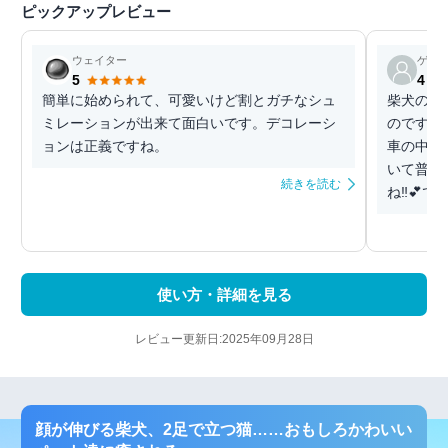
ピックアップレビュー
ウェイター
ゲス
5
4
簡単に始められて、可愛いけど割とガチなシュ
柴犬の表
ミレーションが出来て面白いです。デコレーシ
のですが
ョンは正義ですね。
車の中で
いて普通
続きを読む
ね‼️💕
使い方・詳細を見る
レビュー更新日:2025年09月28日
顔が伸びる柴犬、2足で立つ猫……おもしろかわいい