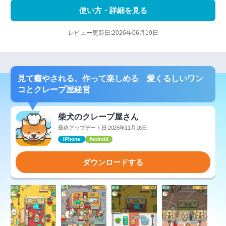
使い方・詳細を見る
レビュー更新日:2026年06月19日
見て癒やされる、作って楽しめる 愛くるしいワン
コとクレープ屋経営
柴犬のクレープ屋さん
最終アップデート日:2025年11月16日
iPhone
Android
ダウンロードする