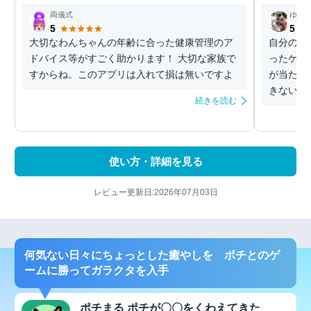
両儀式
ゆう
5
5
大切なわんちゃんの年齢に合った健康管理のア
自分の家
ドバイス等がすごく助かります！ 大切な家族で
ったケア
すからね。このアプリは入れて損は無いですよ
が当たる
きない(⑅˃
続きを読む
使い方・詳細を見る
レビュー更新日:2026年07月03日
何気ない日々にちょっとした癒やしを ポチとのゲ
ームに勝ってガラクタを入手
ポチまる ポチが〇〇をくわえてきた