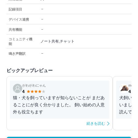
－
記録項目
－
デバイス連携
－
共有機能
コミュニティ機
ノート共有,チャット
能
－
鳴き声翻訳
ピックアップレビュー
がわがわにゃん
monm
4
4
猫・犬を飼っていますが知らないことが まだあ
犬飼い始
ることにが良く分かりました。 飼い始めの人意
いました
外も役立ちます
読んでま
続きを読む