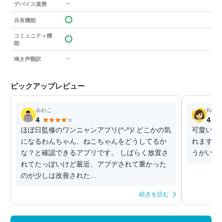
－
デバイス連携
共有機能
コミュニティ機
能
－
鳴き声翻訳
ピックアップレビュー
みわこ
Kana0
4
4
ほぼ日監修のワンニャンアプリ(^-^)/ どこかの気
可愛い犬
になるわんちゃん、ねこちゃんをどうしてるか
れます。
な？と確認できるアプリです。 しばらく放置さ
うがいい
れてたっぽいけど最近、アプデされて重かった
のが少しは改善された...
続きを読む