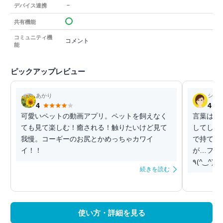
－
デバイス連携
共有機能
コミュニティ機
コメント
能
ピックアップレビュー
あかり
シユ
4
4
可愛いペットの動画アプリ。ペットを飼えなく
言葉は要
ても見て楽しむ！癒される！触りたいけど見て
してしまう❗️ 🐶🐱🐹と一緒に遊べ
我慢。コーギーのお尻とかめっちゃカワイ
で持てな
イ！！
が…フレ
٩(^‿^)۶
続きを読む
使い方・詳細を見る