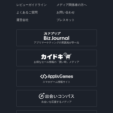
面白カメラアプリ
歌うアプリ
付箋アプリ
バリアフリーマップアプリ
アクスタアプリ
読み聞かせアプリ
発射パズルゲームアプリ
エフェクトアプリ
ポッドキャストアプリ
陸上競技ゲームアプリ
図鑑アプリ総合
Steamゲームをスマホでアプリ
誕生日動画アプリ
フライトレーダーアプリ
レビューガイドライン
メディア関係者の方へ
ストレス発散ゲームアプリ
インターネットアプリ
写真共有アプリ
子育てSNSアプリ
小説アプリ
動画スロー再生・早送りアプリ
推し活アプリ総合
犬アプリ
ビンゴゲームアプリ
乗り鉄アプリ
占いアプリ
副業アプリ
オフライン英語辞書アプリ
画像を探すアプリ総合
動画撮影アプリ
楽器演奏アプリ
キャラクターメモアプリ
テキスト読み上げアプリ
テトリス系ゲームアプリ
写真修正アプリ
ラジオ録音アプリ
格闘技・武道ゲームアプリ
よくあるご質問
お問い合わせ
魚図鑑アプリ
盛れるビデオカメラアプリ
道路交通情報アプリ
料理・食べ物系ゲームアプリ
VRアプリ
Exif情報編集アプリ
カットモデルアプリ
朗読アプリ
逆再生アプリ
うちわ文字アプリ
運試しゲームアプリ
駅構内案内アプリ
SPI対策アプリ
翻訳アプリ
壁紙のダウンロードアプリ
占いアプリ総合
作曲アプリ
運営会社
プレスキット
おもしろい診断アプリ
ぷよぷよ系ゲームアプリ
写真合成アプリ
卓球ゲームアプリ
昆虫図鑑アプリ
動画圧縮アプリ
船の位置情報アプリ
アルバムアプリ
通話アプリ
青空文庫アプリ
アクスタアプリ
バカラアプリ
地形図アプリ
面接練習アプリ
漢字検索アプリ
写真投稿SNSアプリ
星座占いアプリ
音楽SNSアプリ
おもしろい診断アプリ総合
2048系ゲームアプリ
おもしろ加工アプリ
ギャンブルアプリ
バドミントンゲームアプリ
植物図鑑アプリ
GIF作成アプリ
写真保存アプリ
SNS一括投稿アプリ
雑誌アプリ
チンチロリンアプリ
履歴書作成アプリ
国語辞典アプリ
手相占いアプリ
恋愛診断アプリ
パズルボブル系ゲームアプリ
バレーゲームアプリ
ギャンブルアプリ総合
動画ファイル形式変換アプリ
芸術・文化アプリ
アプリマーケティングの実践知が学べる
同じ写真を探すアプリ
匿名SNSアプリ
読書記録・本棚管理アプリ
就活アプリ
姓名判断アプリ
性格診断アプリ
モンスト系ゲームアプリ
ビリヤードゲームアプリ
パチンコ・パチスロアプリ
動画反転アプリ
絵を描くアプリ
質問SNSアプリ
絵本アプリ
サブカルチャーアプリ
転職アプリ
風水アプリ
不思議のダンジョン系アプリ
宝くじアプリ
動画モザイクアプリ
お得なセール情報の「買い時」メディア
芸術鑑賞アプリ
アバターSNSアプリ
VTuberアプリ
テレビアプリ
バイト探しアプリ
四柱推命アプリ
3Dサンドボックスアプリ
公営ギャンブルアプリ
動画分割アプリ
デザインアプリ
テレビアプリ総合
インターンアプリ
タロットアプリ
オタクアプリ
クラロワ系対戦ゲームアプリ
動画に文字を入れるアプリ
スマホゲーム情報サイト
TV番組表アプリ
人材派遣求人情報アプリ
動物占いアプリ
オタクアプリ総合
アーチャー伝説系ゲームアプリ
写真を動画にするアプリ
テレビリモコンアプリ
おみくじアプリ
動画を写真にするアプリ
出会いを応援するメディア
電話・チャット占いアプリ