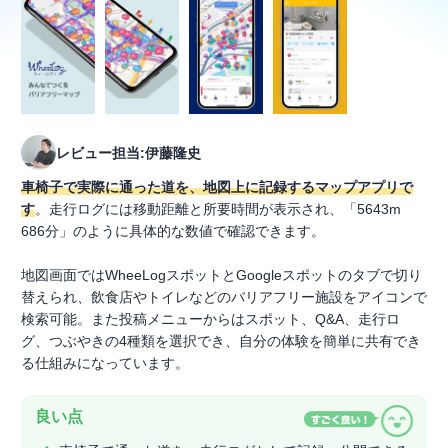
レビュー担当:伊藤隆史
車椅子で実際に通った道を、地図上に記録するマップアプリで
す
。走行ログには移動距離と所要時間が表示され、「5643m
686分」のように具体的な数値で確認できます。
地図画面ではWheeLogスポットとGoogleスポットのタブで切り
替えられ、飲食店やトイレなどのバリアフリー施設をアイコンで
検索可能。また投稿メニューからはスポット、Q&A、走行ロ
グ、つぶやきの4種類を選択でき、自分の体験を簡単に共有でき
る仕組みになっています。
良い点