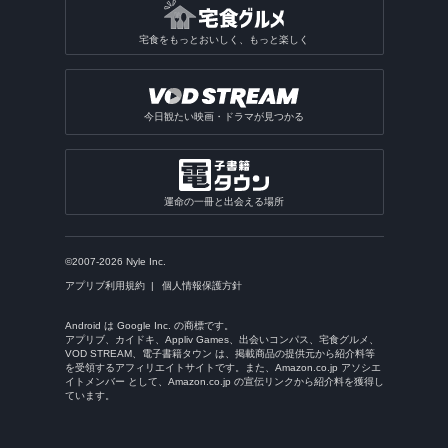
宅食をもっとおいしく、もっと楽しく
今日観たい映画・ドラマが見つかる
運命の一冊と出会える場所
©2007-2026 Nyle Inc.
アプリブ利用規約
個人情報保護方針
Android は Google Inc. の商標です。
アプリブ、カイドキ、Appliv Games、出会いコンパス、宅食グルメ、
VOD STREAM、電子書籍タウン は、掲載商品の提供元から紹介料等
を受領するアフィリエイトサイトです。また、Amazon.co.jp アソシエ
イトメンバー として、Amazon.co.jp の宣伝リンクから紹介料を獲得し
ています。