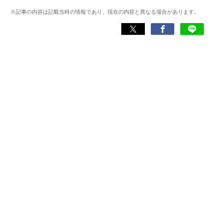
わる神アプリの紹介）、J-WAVE『STEP ONE』（今話題の
※記事の内容は記載当時の情報であり、現在の内容と異なる場合があります。
スマホアプリ）他
Wikipedia
X(旧：Twitter）