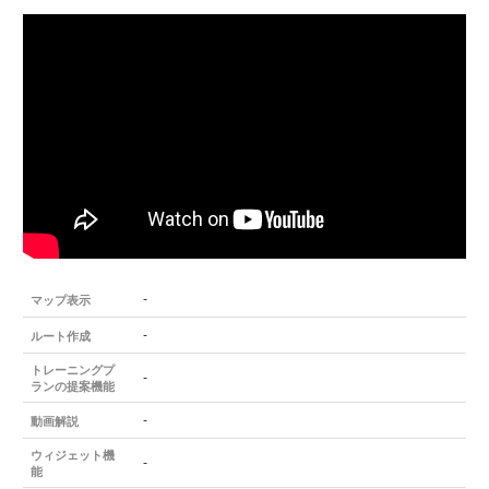
-
マップ表示
-
ルート作成
トレーニングプ
-
ランの提案機能
-
動画解説
ウィジェット機
-
能