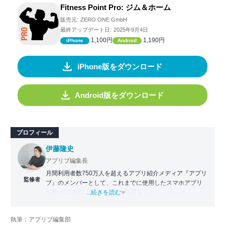
Fitness Point Pro: ジム＆ホーム
販売元:
ZERO ONE GmbH
最終アップデート日:
2025年9月4日
1,100円
1,190円
iPhone
Android
iPhone版をダウンロード
Android版をダウンロード
プロフィール
伊藤隆史
アプリブ編集長
月間利用者数750万人を超えるアプリ紹介メディア『アプリ
監修者
ブ』のメンバーとして、これまでに使用したスマホアプリ
の数は25,000以上。アプリの知見を活かし、テレビ・
...続きを読む
Web・ラジオなどのメディアに出演。
【メディア出演歴】日本テレビ『午前0時の森』（人生効率
執筆：アプリブ編集部
化アプリの紹介）、TBS『サタプラ』（スマホライフが変