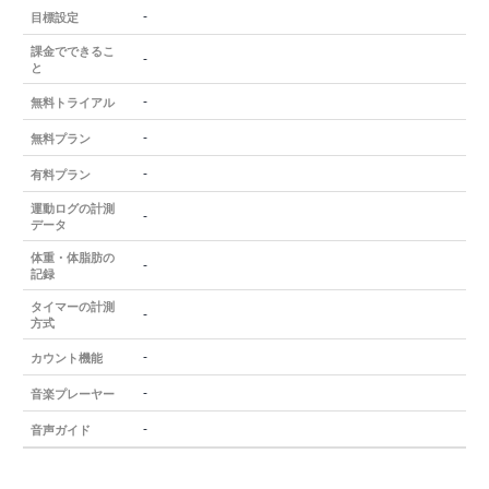
-
目標設定
課金でできるこ
-
と
-
無料トライアル
-
無料プラン
-
有料プラン
運動ログの計測
-
データ
体重・体脂肪の
-
記録
タイマーの計測
-
方式
-
カウント機能
-
音楽プレーヤー
-
音声ガイド