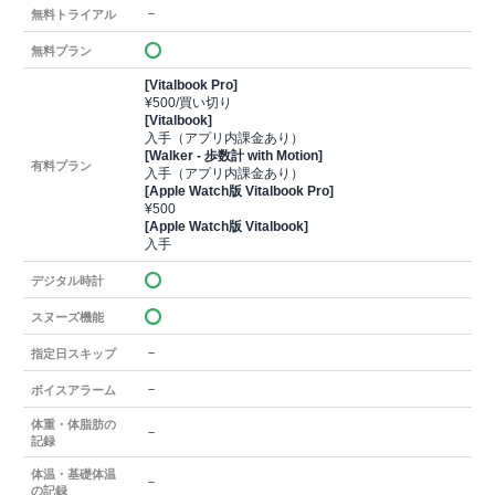
－
無料トライアル
無料プラン
[Vitalbook Pro]
¥500/買い切り
[Vitalbook]
入手（アプリ内課金あり）
[Walker - 歩数計 with Motion]
有料プラン
入手（アプリ内課金あり）
[Apple Watch版 Vitalbook Pro]
¥500
[Apple Watch版 Vitalbook]
入手
デジタル時計
スヌーズ機能
－
指定日スキップ
－
ボイスアラーム
体重・体脂肪の
－
記録
体温・基礎体温
－
の記録