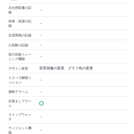
水分摂取量の記
－
録
排便・排尿の記
－
録
－
生理周期の記録
－
心拍数の記録
視力回復トレー
－
ニング機能
背景画像の変更、グラフ色の変更
デザイン変更
スヌーズ解除ミ
－
ッション
－
乗降アラーム
目覚ましアラー
ム
ストップウォッ
－
チ
ウィジェット機
－
能