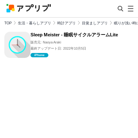
TOP
生活・暮らしアプリ
時計アプリ
目覚ましアプリ
眠りが浅い時
Sleep Meister - 睡眠サイクルアラームLite
販売元:
Naoya Araki
最終アップデート日:
2022年10月5日
iPhone