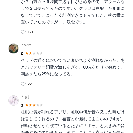
か？当方５〜６時間で必ず目がさめるので、アラームな
しで２日使ってみたのですが、グラフは覚醒したままに
なっていて、まったく計測できませんでした。枕の横に
置いていたのですが…。残念です。
171
leakira
2
ベッドの近くにおいてもいまいちよく測れなかった。あ
とバッテリー消費が激しすぎる、60%あたりで始めて、
朝起きたら25%になってる。
229
うさ川
3
睡眠の質が測れるアプリ。睡眠中何か音を発した時だけ
録音してくれるので、寝言とか撮れて面白いのですが、
作動させながら寝ているとたまに「ボッ」と大きめの音
を発するので起きちゃいます。これさえ直ればまた使っ