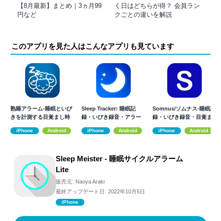
【8月最新】まとめ｜3ヵ月99
く日はどちらが得？ 会員ラン
円など
クごとの違いを解説
このアプリを見た人はこんなアプリも見ています
熟睡アラーム‐睡眠といび
Sleep Tracker: 睡眠記
Somnus/ソムナス-睡眠記
きを計測する目覚まし時
録・いびき録音・アラー
録・いびき録音・目覚ま
計
ム
し
iPhone
Android
iPhone
Android
iPhone
Android
Sleep Meister - 睡眠サイクルアラーム
Lite
販売元:
Naoya Araki
最終アップデート日:
2022年10月5日
iPhone