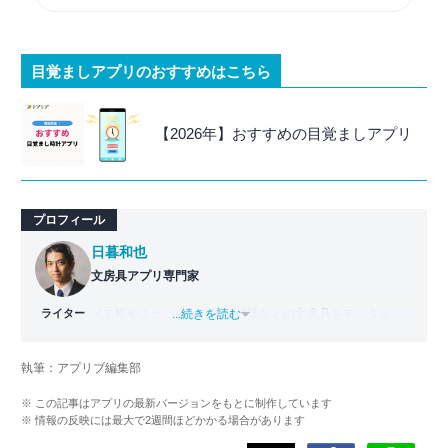
目覚ましアプリのおすすめはこちら
【2026年】おすすめの目覚ましアプリ
プロフィール
日暮和也
文房具アプリ専門家
ライター
メモ帳やスケジュール帳、付箋などの文房具をデジタル化
...続きを読む
した「文房具アプリ」の専門家。
國學院大學文学部日本文学科卒業。出版社で編集部主任を
執筆：アプリブ編集部
務めた後、文房具アプリの専門家として監修・ライター業
を行う。使用した文房具アプリは『Evernote』
※ この記事はアプリの最新バージョンをもとに制作しています
『TimeTree』『Measure』など700以上。
※ 情報の反映には最大で2週間ほどかかる場合があります