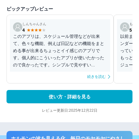
ピックアップレビュー
しんちゃんさん
もち
4
5
このアプリは、スケジュール管理などが出来
以前まで
て、色々な機能、例えば日記などの機能をまと
ンダーア
める事が出来るちょっとイイ感じのアプリで
っていま
す。個人的にこういったアプリが使いたかった
もっと広
ので良かったです。シンプルで見やすい...
ジュールア
続きを読む
使い方・詳細を見る
レビュー更新日:2025年12月22日
ホルモンの波を見える化 毎日のモヤモヤにやさし