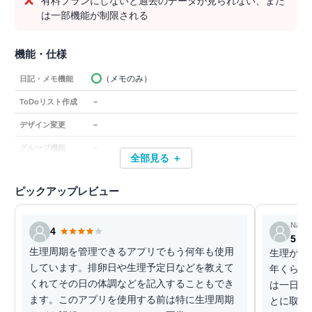
有料プランにしないと過去のデータが見られない、また
は一部機能が制限される
機能・仕様
（メモのみ）
日記・メモ機能
－
ToDoリスト作成
－
デザイン変更
－
グループ機能
全部見る ＋
ピックアップレビュー
Nano
4
5
生理周期を管理できるアプリでもう何年も使用
生理がは
しています。排卵日や生理予定日などを教えて
年くらい
くれてその日の体調などを記入することもでき
は一日目
ます。このアプリを使用する前は特に生理周期
とに取り