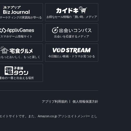
リ
リ
アプリ
お得なセール情報の「買い時」メディア
で遊ぶアプリ
マーケティングの実践知が学べる
プリ総合
アプリ
ホで遊ぶアプリ総合
スマホゲーム情報サイト
出会いを応援するメディア
で遊ぶアプリ
プリ
で遊ぶアプリ
今日観たい映画・ドラマが見つかる
をもっとおいしく、もっと楽しく
パズル）アプリ
プリ
報アプリ
運命の一冊と出会える場所
アプリブ利用規約
個人情報保護方針
トサイトです。また、Amazon.co.jp アソシエイトメンバー とし