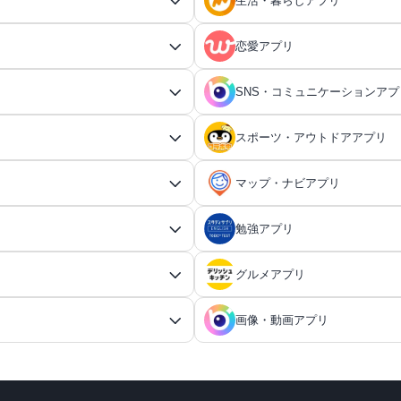
生活・暮らしアプリ
恋愛アプリ
SNS・コミュニケーションアプ
電卓アプリ
育成ゲームアプリ
電卓アプリ総合
育成ゲームアプリ総合
インテリア・住まいアプリ
恋愛ゲームアプリ
スポーツ・アウトドアアプリ
恋愛診断アプリ
名刺管理アプリ
時間計算機アプリ
育成シミュレーションゲームアプ
間取りアプリ
恋愛ゲームアプリ総合
知恵袋・雑学アプリ
キャラゲーアプリ
恋愛診断アプリ総合
名刺管理アプリ総合
恋愛情報・モテる方法アプリ
会計アプリ
マップ・ナビアプリ
）アプリ
アイコン画像アプリ
キーボードアプリ
単価計算アプリ
物件探しアプリ
乙女系恋愛ゲームアプリ
雑学・トリビアクイズアプリ
キャラゲーアプリ総合
ペットアプリ
スポーツゲームアプリ
恋愛相談アプリ
会計アプリ総合
女性の悩み解決アプリ
小売・卸売支援ツールアプリ
アイコン画像アプリ総合
キーボードアプリ総合
年賀状・各種カードの作成／注文アプ
画面の設定・スクリーンショットア
シンプルな電卓アプリ
勉強アプリ
アウトドアアプリ
ボディケア・エステアプリ
計測ツールアプリ
男性向け恋愛ゲームアプリ
ポケモンアプリ
帳簿アプリ
ペットアプリ総合
スポーツゲームアプリ総合
アバター・似顔絵アプリ
文字起こしアプリ
宗教関連アプリ
乗り物ゲームアプリ
在庫管理アプリ
関数電卓アプリ
思考整理アプリ
年賀状アプリ
ホーム画面のカスタマイズアプリ
イベント企画アプリ
音声・音の設定アプリ
鏡アプリ
登山アプリ
恋愛シミュレーションゲームアプ
女性向けダイエットアプリ
スポーツニュースアプリ
ドラクエアプリ
グルメアプリ
地図アプリ
メンタルヘルスアプリ
請求書アプリ
ペットの体調管理アプリ
野球ゲームアプリ
写真をイラストにするアプリ
顔文字・絵文字アプリ
レジアプリ
履歴が残る電卓アプリ
神社・仏閣めぐりアプリ
車系ゲームアプリ
住所録アプリ
ウィジェットカスタマイズアプリ
抽選アプリ
テーブルゲームアプリ
思考整理アプリ総合
家庭菜園アプリ
釣りアプリ
SNS風恋愛ゲームアプリ
整形アプリ
転職アプリ
イベント企画アプリ総合
録音アプリ
AI彼氏・彼女アプリ
スポーツニュースアプリ総合
美少女・萌え系ゲームアプリ
ウィンタースポーツゲームアプリ
地図アプリ総合
経費精算アプリ
メンタルヘルスアプリ総合
ペット向けゲームアプリ
サッカーゲームアプリ
ルート検索アプリ
健康・病気の悩み相談／解決アプリ
日本語入力アプリ
画像・動画アプリ
受験勉強アプリ
天気アプリ
割り勘アプリ
バイク系ゲームアプリ
ポストカードアプリ
覗き見防止アプリ
マインドマップアプリ
抽選アプリ総合
キャンプアプリ
百合系恋愛ゲームアプリ
テーブルゲームアプリ総合
着信音アプリ
レンタルアプリ
ギャンブル・カジノゲームアプリ
転職アプリ総合
サッカー情報アプリ
乙女ゲームアプリ
建築アプリ
AI彼氏・彼女アプリ総合
道路地図アプリ
ジャーナリングアプリ
ペットSNSアプリ
スキー・スノーボードゲームアプリ
バスケットボールゲームアプリ
フォント変換アプリ
スキーアプリ
ルート検索アプリ総合
オンライン診療アプリ
金利計算アプリ
電車系ゲームアプリ
位置情報アプリ
障害のある人を補助するアプリ
名刺作成アプリ
受験勉強アプリ総合
ロック画面カスタマイズアプリ
天気アプリ総合
マンダラチャートアプリ
社会人向けの勉強アプリ
OBA）アプリ
ルーレットアプリ
星座・天体観測アプリ
麻雀ゲームアプリ
音楽編集アプリ
ラーメンアプリ
商品を売るアプリ
レンタルアプリ総合
プロ野球速報アプリ
ディズニーゲームアプリ
ギャンブル・カジノゲームアプリ
イケメンと会話して楽しむアプリ
IT・コンピュータアプリ
レトロゲームアプリ
地球儀アプリ
建築アプリ総合
ストレスチェックアプリ
犬の無駄吠え防止アプリ
テニス・スカッシュゲームアプリ
クリップボードアプリ
自転車ナビアプリ
通貨換算アプリ
スキーアプリ総合
飛行機系ゲームアプリ
画面録画アプリ
世界の天気アプリ
ウォータースポーツゲームアプリ
位置情報アプリ総合
ランダム単語ジェネレーターアプ
障害のある人を補助するアプリ総
アプリ
あみだくじアプリ
TRPGアプリ
交通情報アプリ
臨床補助・医療関係者向けアプリ
社会人向けの勉強アプリ総合
テキスト読み上げアプリ
辞書アプリ