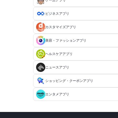
ゲームアプリ
ビジネスアプリ
生活・暮らしアプリ総合
ゲームアプリ総合
カスタマイズアプリ
ファイナンスアプリ
RPGアプリ
恋愛アプリ総合
ビジネスアプリ総合
家計簿アプリ
RPGアプリ総合
日記アプリ
アクションゲームアプリ
美容・ファッションアプリ
マッチングアプリ
タスク管理・ToDoアプリ
SNS・コミュニケーションアプリ総合
カスタマイズアプリ総合
ふるさと納税アプリ
王道RPGアプリ
日記アプリ総合
アクションゲームアプリ総合
行動記録アプリ
シミュレーションゲームアプリ
マッチングアプリ総合
タスク管理・ToDoアプリ総合
出会いアプリ
QRコードアプリ
ヘルスケアアプリ
SNSアプリ
Webサービスと連携して自動化する（IFTTT系
スポーツ・アウトドアアプリ総合
美容・ファッションアプリ総合
貯金アプリ
アクションRPGアプリ
SNS感覚の日記アプリ
2Dアクションゲームアプリ
20代向けマッチングアプリ
個人タスク管理アプリ
行動記録アプリ総合
シミュレーションゲームアプリ総合
ポイ活アプリ
対戦・協力ゲームアプリ
出会いアプリ総合
QRコードアプリ総合
カップルアプリ
OCRアプリ
SNSアプリ総合
オートクリッカーアプリ
メールアプリ
ネットワークアプリ
スマホ決済アプリ
シミュレーションRPGアプリ
ニュースアプリ
ランニング・陸上競技アプリ
ヘア・メイク・ネイルアプリ
交換日記アプリ
3Dアクションゲームアプリ
マップ・ナビアプリ総合
ヘルスケアアプリ総合
30代向けマッチングアプリ
タスク共有アプリ
習慣化アプリ
育成シミュレーションゲームアプリ
QRコード読み取りアプリ
ポイ活アプリ総合
対戦・協力ゲームアプリ総合
X（Twitter）アプリ
スケジューラ・時計アプリ
シューティングゲームアプリ
カップルアプリ総合
OCRアプリ総合
クレジットカードアプリ
ダンジョンRPGアプリ
デートアプリ
議事録アプリ
メールアプリ総合
ネットワークアプリ総合
チャットアプリ
スマホ最適化アプリ
写真カレンダーアプリ
ランニング・陸上競技アプリ総合
アクションRPGアプリ
髪型アプリ
テニスアプリ
ファッション・コーディネートアプリ
40代向けマッチングアプリ
プロジェクト管理アプリ
戦略シミュレーションゲームアプリ
ショッピング・クーポンアプリ
ドライブアプリ
健康管理アプリ
QRコード作成アプリ
勉強アプリ総合
ニュースアプリ総合
レシートポイ活アプリ
オンライン対戦ゲームアプリ
Facebookアプリ
カップルSNSアプリ
翻訳カメラアプリ
投資アプリ
カレンダーアプリ
MMORPGアプリ
シューティングゲームアプリ総合
多機能メーラーアプリ
Wi-Fiアプリ
ライフログアプリ
アドベンチャーゲームアプリ
デートスポットアプリ
議事録アプリ総合
鍵付き日記アプリ
ウォーキングアプリ
シューティングゲームアプリ
メイク・スキンケアアプリ
顧客管理アプリ
チャットアプリ総合
スマホ最適化アプリ総合
50代・中高年向けマッチングアプリ
電話アプリ
ロック・セキュリティアプリ
テニスアプリ総合
箱庭シミュレーションゲームアプリ
ファッション・コーディネートアプリ総合
ライトアプリ
ドライブアプリ総合
janコード検索アプリ
健康管理アプリ総合
歩いてお金を稼ぐアプリ
協力・マルチプレイゲームアプリ
鉄道アプリ
妊娠・出産アプリ
LINEアプリ
記念日アプリ
エンタメアプリ
語学アプリ
スポーツニュースアプリ
確定申告アプリ
リマインダーアプリ
放置系RPGアプリ
FPSアプリ
フリーメールアプリ
スピードテストアプリ
グルメアプリ総合
ショッピング・クーポンアプリ総合
文字起こしアプリ
かわいい日記アプリ
持ち物管理アプリ
ランニングアプリ
格闘ゲームアプリ
アドベンチャーゲームアプリ総合
ネイルアプリ
SMSアプリ
バッテリーアプリ
家事アプリ
パズル・クイズ・脳トレゲームアプリ
60代・シニア向けマッチングアプリ
顧客管理アプリ総合
恋愛シミュレーションゲームアプリ
似合うメガネ診断アプリ
ファイル管理アプリ
電話アプリ総合
パスワード管理アプリ
バイクナビアプリ
体重管理アプリ
掲示板アプリ
ポイ活ゲームアプリ
ライトアプリ総合
Bluetoothで遊べるゲームアプリ
マストドンアプリ
野球アプリ
鉄道アプリ総合
妊娠・出産アプリ総合
ギャンブルの収支管理アプリ
時計アプリ
美少女RPGアプリ
TPSアプリ
旅行アプリ
認知症・物忘れ防止アプリ
語学アプリ総合
VPNアプリ
スポーツニュースアプリ総合
高音質のボイスレコーダーアプリ
資格アプリ
シンプルな日記アプリ
生理周期アプリ
自転車アプリ
マルチプレイヤーオンラインバトルアリーナ（M
ミステリーアドベンチャーゲームアプリ
お絵描きチャットアプリ
メモリ使用状況を確認／解放アプリ
料理アプリ
フリマアプリ
家事アプリ総合
歴史シミュレーションゲームアプリ
パズル・クイズ・脳トレゲームアプリ総合
私服・コーディネートを参考にするアプリ
画像・動画アプリ総合
エンタメアプリ総合
ビデオ通話アプリ
セキュリティ対策アプリ
育児アプリ
音楽ゲームアプリ
カーナビアプリ
ファイル管理アプリ総合
食事管理アプリ
アンケートアプリ
写真投稿SNSアプリ
掲示板アプリ総合
路線図アプリ
妊活アプリ
タイマーアプリ
野球アプリ総合
パズルRPGアプリ
オンラインシューティングゲームアプリ
英語アプリ
テザリングアプリ
サッカー情報アプリ
ボウリングアプリ
旅行アプリ総合
ホワイトボードアプリ
認知症・物忘れ防止アプリ総合
終活（エンディングノート）アプリ
食事管理アプリ
ジョギング・サイクリングなどの位置情報を記録
ステルスゲームアプリ
探索アドベンチャーゲームアプリ
飲食店検索アプリ
ダイエットアプリ
ランダムチャットアプリ
資格アプリ総合
勉強法・勉強効率化アプリ