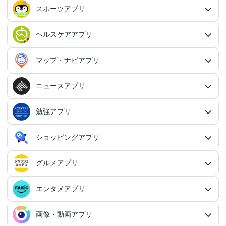
出会いアプリ総合
カップルアプリ
クレジットカードアプリ
箱庭シミュレーションアプリ
オートクリッカーアプリ
ネットワークアプリ
写真カレンダーアプリ
協力・マルチプレイアプリ
SNSアプリ
スポーツアプリ
プロジェクト管理アプリ
FPSアプリ
美容ファッションアプリ総合
QRコード作成アプリ
レシートポイ活アプリ
アドベンチャーゲームアプリ総合
放置系RPGアプリ
30代向けマッチングアプリ
パズル・脳トレアプリ
翻訳カメラアプリ
カレンダーアプリ
格闘ゲームアプリ
ライフログアプリ
議事録アプリ総合
投資アプリ
顧客管理アプリ
恋愛シミュレーションアプリ
カップルアプリ総合
デートアプリ
鍵付き日記アプリ
Bluetoothゲームアプリ
ネットワークアプリ総合
スマホ最適化アプリ
SNSアプリ総合
TPSアプリ
メールアプリ
janコード検索アプリ
歩いてお金を稼ぐアプリ
ミステリーアドベンチャーアプリ
ヘア・メイク・ネイルアプリ
美少女RPGアプリ
ヘルスケアアプリ
40代向けマッチングアプリ
リマインダーアプリ
パズル・脳トレアプリ総合
スポーツアプリ総合
MOBAアプリ
音楽ゲームアプリ
文字起こしアプリ
持ち物管理アプリ
確定申告アプリ
歴史シミュレーションアプリ
家事アプリ
カップルSNSアプリ
顧客管理アプリ総合
かわいい日記アプリ
ファイル管理アプリ
Wi-Fiアプリ
デートスポットアプリ
恋愛診断アプリ
X（Twitter）アプリ
オンラインシューティングアプリ
スマホ最適化アプリ総合
セキュリティアプリ
ポイ活ゲームアプリ
メールアプリ総合
探索アドベンチャーアプリ
パズルRPGアプリ
チャットアプリ
50代・中高年向けマッチングアプリ
髪型アプリ
時計アプリ
パズルゲームアプリ
ファッションアプリ
ステルスゲームアプリ
高音質ボイスレコーダーアプリ
生理周期アプリ
音楽ゲームアプリ総合
陸上競技アプリ
ギャンブルの管理アプリ
マップ・ナビアプリ
メタバース体験シミュレーションゲームアプリ
記念日アプリ
オープンワールドアプリ
家事アプリ総合
ヘルスケアアプリ総合
シンプルな日記アプリ
スピードテストアプリ
育児アプリ
ファイル管理アプリ総合
Facebookアプリ
名刺管理アプリ
弾幕シューティングアプリ
バッテリーアプリ
恋愛診断アプリ総合
恋愛情報・モテる方法アプリ
アンケートアプリ
多機能メーラーアプリ
ホラーアドベンチャーアプリ
パスワード管理アプリ
カードRPGアプリ
60代・シニア向けマッチングアプリ
キーボードアプリ
メイク・スキンケアアプリ
タイマーアプリ
チャットアプリ総合
脱出ゲームアプリ
電話アプリ
ホワイトボードアプリ
ファッションアプリ総合
食事管理アプリ
アーティスト曲で遊ぶ音ゲーアプリ
ボディケア・エステアプリ
陸上競技アプリ総合
料理アプリ
オープンワールドアプリ総合
テニスアプリ
終活アプリ
VPNアプリ
カジュアルゲームアプリ
クラウド保存・共有アプリ
育児アプリ総合
健康管理アプリ
ニュースアプリ
LINEアプリ
縦スクシューティングアプリ
メモリの確認／解放アプリ
防犯アプリ
名刺管理アプリ総合
マップ・ナビアプリ総合
登録でお金がもらえるアプリ
フリーメールアプリ
会計アプリ
サウンドノベルアプリ
セキュリティ対策アプリ
恋愛相談アプリ
クイズRPGアプリ
ネイルアプリ
女性の悩み解決アプリ
SMSアプリ
クイズゲームアプリ
キーボードアプリ総合
画面の設定アプリ
似合うメガネ診断アプリ
体重管理アプリ
電話アプリ総合
手持ち曲で遊ぶ音ゲーアプリ
掲示板アプリ
ウォーキングアプリ
女性向けダイエットアプリ
掃除アプリ
3Dサンドボックスアプリ
テザリングアプリ
テニスアプリ総合
ファイル圧縮／解凍アプリ
陣痛アプリ
カジュアルゲームアプリ総合
ライトアプリ
マストドンアプリ
横スクシューティングアプリ
健康管理アプリ総合
育成ゲームアプリ
防犯アプリ総合
妊娠・出産アプリ
動画を見るだけで稼ぐアプリ
サバイバルアドベンチャーアプリ
VPNアプリ
防災アプリ
会計アプリ総合
カジュアルRPGアプリ
ドライブアプリ
勉強アプリ
お絵描きチャットアプリ
小売・卸売支援ツールアプリ
脳トレゲームアプリ
文字起こしアプリ
ニュースアプリ総合
コーデの参考アプリ
血圧記録アプリ
ビデオ通話アプリ
ボカロ曲収録音ゲーアプリ
ホーム画面アプリ
ランニングアプリ
音の設定アプリ
整形アプリ
洗濯アプリ
掲示板アプリ総合
アイコン画像アプリ
PDFアプリ
育児記録アプリ
クレーンゲームアプリ
写真投稿SNSアプリ
スナイパーゲームアプリ
体重管理アプリ
ライトアプリ総合
防犯ブザーアプリ
育成ゲームアプリ総合
野球アプリ
ポイ活ニュースアプリ
鬱ゲーアプリ
写真・動画隠しアプリ
妊娠・出産アプリ総合
恋愛ゲームアプリ
帳簿アプリ
防災アプリ総合
認知症・物忘れ防止アプリ
ランダムチャットアプリ
ドライブアプリ総合
推理ゲームアプリ
顔文字・絵文字アプリ
メモアプリ
在庫管理アプリ
鉄道アプリ
服デザインアプリ
体温記録アプリ
電話帳アプリ
思考整理アプリ
リズムタップゲームアプリ
ウィジェットカスタマイズアプリ
スポーツニュースアプリ
ショッピングアプリ
自転車アプリ
家事分担アプリ
ゲーム募集アプリ
録音アプリ
勉強アプリ総合
ファイルマネージャーアプリ
知育アプリ
アイコン画像アプリ総合
放置系ゲームアプリ
動画投稿SNSアプリ
フライトシューティングアプリ
食事管理アプリ
年賀状・カードアプリ
監視カメラアプリ
育成シミュレーションアプリ
レビューで稼ぐアプリ
テキストアドベンチャーアプリ
盗み見防止アプリ
妊活アプリ
野球アプリ総合
請求書アプリ
緊急地震速報アプリ
恋愛ゲームアプリ総合
ボウリングアプリ
ボイス・ビデオチャットアプリ
バイクナビアプリ
間違い探し・探し物ゲームアプリ
日本語入力アプリ
認知症・物忘れ防止アプリ総合
キャラゲーアプリ
レジアプリ
メモアプリ総合
ダイエットアプリ
着回し術アプリ
睡眠アプリ
通話録音アプリ
鉄道アプリ総合
ピアノタイル系アプリ
覗き見防止アプリ
電卓アプリ
思考整理アプリ総合
旅行アプリ
ジョギング・サイクリングの道を記録アプリ
スポーツニュースアプリ総合
地元コミュニティアプリ
転職アプリ
着信音アプリ
天気アプリ
オフィスソフトアプリ
子育てSNSアプリ
アバター・似顔絵アプリ
バカゲー・奇ゲーアプリ
語学アプリ
Instagramアプリ
グルメアプリ
睡眠アプリ
年賀状アプリ
ショッピングアプリ総合
覗き見防止アプリ
イベント企画アプリ
プロ野球速報アプリ
経費精算アプリ
安否確認アプリ
乙女系恋愛ゲームアプリ
グループチャットアプリ
カーナビアプリ
フォント変換アプリ
ボウリングアプリ総合
シンプルなメモアプリ
キャラゲーアプリ総合
メンズファッションアプリ
速度計測アプリ
飲食店記録アプリ
インターネット電話アプリ
路線図アプリ
ロック画面カスタマイズアプリ
ダイエットアプリ総合
スポーツゲームアプリ
マインドマップアプリ
電卓アプリ総合
身体測定アプリ
サッカー情報アプリ
旅行アプリ総合
音楽編集アプリ
インテリアアプリ
転職アプリ総合
飲食店検索アプリ
天気アプリ総合
赤ちゃんをあやす アプリ
写真をイラストにするアプリ
建築アプリ
懐かしの遊びアプリ
音楽SNSアプリ
ウォーキングアプリ
語学アプリ総合
住所録アプリ
資格アプリ
野球スコアアプリ
防災マップアプリ
イベント企画アプリ総合
男性向け恋愛ゲームアプリ
フリマアプリ
エンタメアプリ
道路交通情報アプリ
クリップボードアプリ
AI彼氏・彼女アプリ
ボウリングゲームアプリ
グルメアプリ総合
原稿用紙アプリ
ポケモンアプリ
趣味記録アプリ
国際電話アプリ
駅構内案内アプリ
画面録画アプリ
体重管理アプリ
速度計測アプリ総合
マンダラチャートアプリ
時間計算機アプリ
スポーツゲームアプリ総合
プロ野球速報アプリ
球技アプリ
観光アプリ
テキスト読み上げアプリ
身体測定アプリ総合
乗り物ゲームアプリ
間取りアプリ
家庭医学・セルフケアアプリ
世界の天気アプリ
授乳・離乳食の管理アプリ
飲食店検索アプリ総合
萌え系カジュアルゲームアプリ
知恵袋・雑学アプリ
建築アプリ総合
オタクSNSアプリ
血圧記録アプリ
おでかけ情報アプリ
英語アプリ
ポストカードアプリ
野球練習用ツールアプリ
資格アプリ総合
津波対策アプリ
恋愛シミュレーションアプリ
勉強効率化アプリ
安全運転アプリ
定型文アプリ
フリマアプリ総合
手書きメモアプリ
AI彼氏・彼女アプリ総合
ドラクエアプリ
ファッションブランド・ショップ公式アプリ
電車の運行情報アプリ
食事管理アプリ
スピードメーターアプリ
ランダム単語アプリ
単価計算アプリ
料理アプリ
野球ゲームアプリ
画像・動画アプリ
競馬情報アプリ
ホテル検索アプリ
聴力検査アプリ
サッカーアプリ
エンタメアプリ総合
物件探しアプリ
車系ゲームアプリ
おしゃれな天気予報アプリ
フィットネスアプリ
子どもしつけアプリ
ラーメンマップアプリ
脱力系カジュアルゲームアプリ
薬管理アプリ
テーブルゲームアプリ
図面・設計図アプリ
料理SNSアプリ
雑学クイズアプリ
体温記録アプリ
中国語アプリ
メンタルヘルスアプリ
名刺作成アプリ
おでかけ情報アプリ総合
ペットアプリ
地図アプリ
スピードガンアプリ
漢字検定アプリ