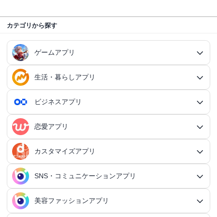
カテゴリから探す
ゲームアプリ
生活・暮らしアプリ
ゲームアプリ総合
RPGアプリ
ビジネスアプリ
生活・暮らしアプリ総合
RPGアプリ総合
アクションゲームアプリ
ファイナンスアプリ
恋愛アプリ
ビジネスアプリ総合
王道RPGアプリ
アクションゲームアプリ総合
シミュレーションアプリ
家計簿アプリ
日記アプリ
タスク管理アプリ
カスタマイズアプリ
恋愛アプリ総合
アクションRPGアプリ
2Dアクションアプリ
ふるさと納税アプリ
シミュレーションアプリ総合
対戦・協力ゲームアプリ
日記アプリ総合
行動記録アプリ
タスク管理アプリ総合
QRコードアプリ
マッチングアプリ
SNS・コミュニケーションアプリ
シミュレーションRPGアプリ
カスタマイズアプリ総合
3Dアクションアプリ
貯金アプリ
育成シミュレーションアプリ
SNS感覚の日記アプリ
対戦・協力ゲームアプリ総合
シューティングゲームアプリ
個人タスク管理アプリ
行動記録アプリ総合
ポイ活アプリ
QRコードアプリ総合
OCRアプリ
ダンジョンRPGアプリ
マッチングアプリ総合
出会いアプリ
アクションRPGアプリ
IFTTTアプリ
美容ファッションアプリ
スマホ決済アプリ
戦略シミュレーションアプリ
SNS・コミュニケーションアプリ総合
交換日記アプリ
オンライン対戦アプリ
タスク共有アプリ
習慣化アプリ
シューティングゲームアプリ総合
アドベンチャーゲームアプリ
QRコード読み取りアプリ
ポイ活アプリ総合
MMORPGアプリ
スケジューラ・時計アプリ
20代向けマッチングアプリ
OCRアプリ総合
議事録アプリ
シューティングゲームアプリ