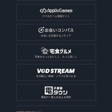
チンチロリンアプリ
履歴書作成アプリ
国語辞典アプリ
手相占いアプリ
恋愛診断アプリ
パズルボブル系ゲームアプリ
バレーゲームアプリ
ギャンブルアプリ総合
動画ファイル形式変換アプリ
芸術・文化アプリ
同じ写真を探すアプリ
匿名SNSアプリ
読書記録・本棚管理アプリ
就活アプリ
姓名判断アプリ
性格診断アプリ
モンスト系ゲームアプリ
ビリヤードゲームアプリ
パチンコ・パチスロアプリ
動画反転アプリ
スマホゲーム情報サイト
絵を描くアプリ
質問SNSアプリ
絵本アプリ
サブカルチャーアプリ
転職アプリ
風水アプリ
不思議のダンジョン系アプリ
宝くじアプリ
動画モザイクアプリ
芸術鑑賞アプリ
アバターSNSアプリ
VTuberアプリ
テレビアプリ
バイト探しアプリ
四柱推命アプリ
3Dサンドボックスアプリ
公営ギャンブルアプリ
動画分割アプリ
出会いを応援するメディア
デザインアプリ
テレビアプリ総合
インターンアプリ
タロットアプリ
オタクアプリ
クラロワ系対戦ゲームアプリ
動画に文字を入れるアプリ
TV番組表アプリ
人材派遣求人情報アプリ
動物占いアプリ
オタクアプリ総合
アーチャー伝説系ゲームアプリ
写真を動画にするアプリ
宅食をもっとおいしく、もっと楽しく
テレビリモコンアプリ
おみくじアプリ
動画を写真にするアプリ
電話・チャット占いアプリ
今日観たい映画・ドラマが見つかる
運命の一冊と出会える場所