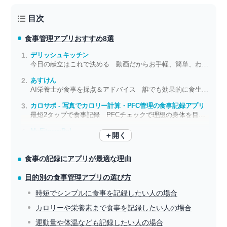
目次
食事管理アプリ
おすすめ8選
デリッシュキッチン
今日の献立はこれで決める 動画だからお手軽、簡単、わかりやすい
あすけん
AI栄養士が食事を採点＆アドバイス 誰でも効果的に食生活を改善
カロサポ - 写真でカロリー計算・PFC管理の食事記録アプリ
最短2タップで食事記録 PFCチェックで理想の身体を目指そう
MyFitnessPal
＋開く
食事と運動の両面からダイエットをサポート 高いモチベで肉体改革
食事の記録にアプリが最適な理由
目的別の食事管理アプリの選び方
時短でシンプルに食事を記録したい人の場合
カロリーや栄養素まで食事を記録したい人の場合
運動量や体温なども記録したい人の場合