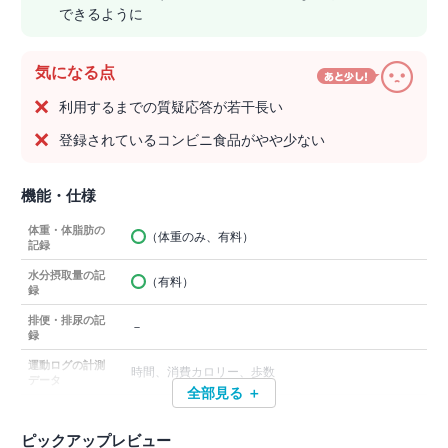
できるように
気になる点
利用するまでの質疑応答が若干長い
登録されているコンビニ食品がやや少ない
機能・仕様
体重・体脂肪の
（体重のみ、有料）
記録
水分摂取量の記
（有料）
録
排便・排尿の記
－
録
運動ログの計測
時間、消費カロリー、歩数
データ
全部見る ＋
ピックアップレビュー