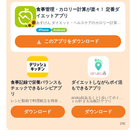
食事管理・カロリー計算が楽々！ 定番ダ
イエットアプリ
あすけん ダイエット・ヘルスケアのカロリー計算や
体重管理に
iPhone
Android
このアプリをダウンロード
食事記録で栄養バランスも
ダイエットしながらポイ活
チェックできるレシピアプ
もできるアプリ
リ
aruku&(あるくと) 歩いてポイン
レシピ動画で料理献立を簡単‪に -
トが貯まる歩数計アプリ
デリッシュキッチン
ダウンロード
ダウンロード
PR