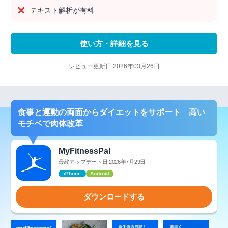
テキスト解析が有料
使い方・詳細を見る
レビュー更新日:2026年03月26日
食事と運動の両面からダイエットをサポート 高い
モチベで肉体改革
MyFitnessPal
最終アップデート日:2026年7月29日
iPhone
Android
ダウンロードする