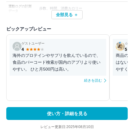
運動ログの計測
歩数、時間、消費カロリー
データ
全部見る ＋
ピックアップレビュー
ゲストユーザー
☆Ka.
4
5
海外のプロテインやサプリを飲んでいるので、
商品の週
食品のバーコード検索が国内のアプリより使い
はない、
やすい。 ひと月500円は高い。
やすくと
続きを読む
使い方・詳細を見る
レビュー更新日:2025年08月10日