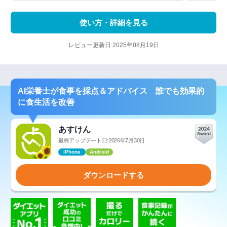
使い方・詳細を見る
レビュー更新日:2025年08月19日
AI栄養士が食事を採点＆アドバイス 誰でも効果的
に食生活を改善
あすけん
最終アップデート日:2026年7月30日
iPhone
Android
ダウンロードする