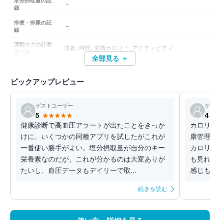
水分摂取量の記
－
録
排便・排尿の記
－
録
運動ログの計測
歩数, 時間, 消費カロリー, アクティビティ
データ
全部見る ＋
ピックアップレビュー
ゲストユーザー
ゲス
5
4
健康診断で高血圧アラートが出たことをきっか
カロリー
けに、いくつかの同種アプリを試したがこれが
康管理に
一番使い勝手がよい。塩分摂取量が自分のキー
カロリー
栄養素なのだが、これが分かるのは大変ありが
も見れる
たいし、血圧データもデイリーで取...
感じもす
続きを読む