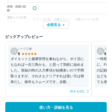
排便・排尿の記
録
運動ログの計測
アプリで計測、消費カロリー、消費カロリー計算
データ
全部見る ＋
ピックアップレビュー
ハーフ三種
八田
5
5
ダイエットと健康管理を兼ねながら、ポイ活に
一時期ダ
もなれば一石三鳥かも、と思って気軽に始めま
に、Fi
した。登録の時の入力事項が結構多いので手間
の記録、
取りますが、それさえクリアすれば使い方は簡
などをす
単だし、操作もスムーズです。歩数...
ても便利
続きを読む
使い方・詳細を見る