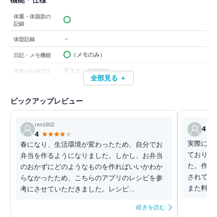
体重・体脂肪の
記録
－
体型記録
（メモのみ）
日記・メモ機能
手入力、画像解析
食事の記録方法
全部見る ＋
ピックアップレビュー
ren1602
4
4
実際に利
春になり、生活環境が変わったため、自分でお
ており初
弁当を作るようになりました。しかし、お弁当
た。作り
のおかずにどのようなものを作ればいいかわか
されてい
らなかったため、こちらのアプリのレシピを参
また料理
考にさせていただきました。レシピ...
続きを読む