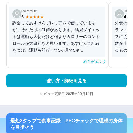
userefb6fc
userb
5
4
課金してあすけんプレミアムで使っています
外食の登
が、それだけの価値があります。結局ダイエッ
ランスを
トは運動も大切だけど何よりカロリーのコント
スに従っ
ロールが大事だなと思います。あすけんで記録
数が上が
をつけ、運動も並行して5ヶ月で5キ...
るものの
続きを読む
使い方・詳細を見る
レビュー更新日:2025年10月14日
最短2タップで食事記録 PFCチェックで理想の身体
を目指そう