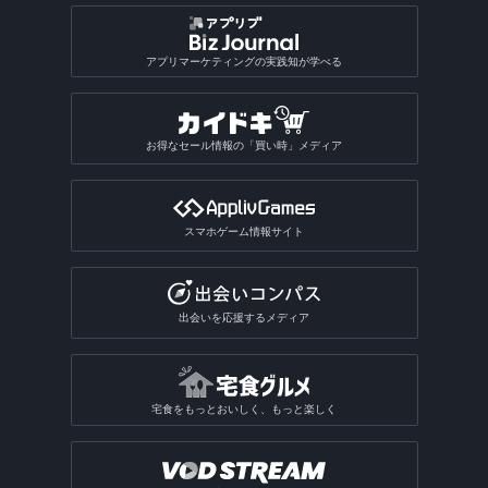
漢字検索アプリ
写真投稿SNSアプリ
星座占いアプリ
音楽SNSアプリ
おもしろい診断アプリ総合
2048系ゲームアプリ
おもしろ加工アプリ
ギャンブルアプリ
バドミントンゲームアプリ
植物図鑑アプリ
GIF作成アプリ
写真保存アプリ
SNS一括投稿アプリ
雑誌アプリ
チンチロリンアプリ
履歴書作成アプリ
国語辞典アプリ
手相占いアプリ
恋愛診断アプリ
パズルボブル系ゲームアプリ
バレーゲームアプリ
ギャンブルアプリ総合
動画ファイル形式変換アプリ
芸術・文化アプリ
アプリマーケティングの実践知が学べる
同じ写真を探すアプリ
匿名SNSアプリ
読書記録・本棚管理アプリ
就活アプリ
姓名判断アプリ
性格診断アプリ
モンスト系ゲームアプリ
ビリヤードゲームアプリ
パチンコ・パチスロアプリ
動画反転アプリ
絵を描くアプリ
質問SNSアプリ
絵本アプリ
サブカルチャーアプリ
転職アプリ
風水アプリ
不思議のダンジョン系アプリ
宝くじアプリ
動画モザイクアプリ
お得なセール情報の「買い時」メディア
芸術鑑賞アプリ
アバターSNSアプリ
VTuberアプリ
テレビアプリ
バイト探しアプリ
四柱推命アプリ
3Dサンドボックスアプリ
公営ギャンブルアプリ
動画分割アプリ
デザインアプリ
テレビアプリ総合
インターンアプリ
タロットアプリ
オタクアプリ
クラロワ系対戦ゲームアプリ
動画に文字を入れるアプリ
スマホゲーム情報サイト
TV番組表アプリ
人材派遣求人情報アプリ
動物占いアプリ
オタクアプリ総合
アーチャー伝説系ゲームアプリ
写真を動画にするアプリ
テレビリモコンアプリ
おみくじアプリ
動画を写真にするアプリ
出会いを応援するメディア
電話・チャット占いアプリ
宅食をもっとおいしく、もっと楽しく