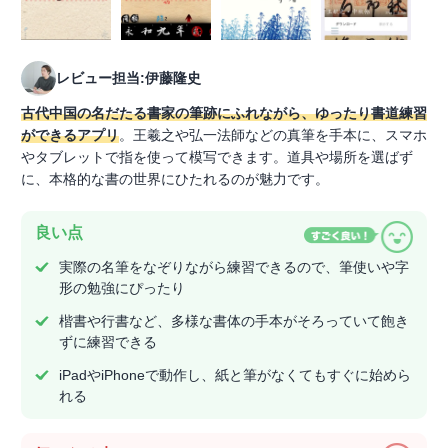
レビュー担当:伊藤隆史
古代中国の名だたる書家の筆跡にふれながら、ゆったり書道練習
ができるアプリ
。王羲之や弘一法師などの真筆を手本に、スマホ
やタブレットで指を使って模写できます。道具や場所を選ばず
に、本格的な書の世界にひたれるのが魅力です。
良い点
実際の名筆をなぞりながら練習できるので、筆使いや字
形の勉強にぴったり
楷書や行書など、多様な書体の手本がそろっていて飽き
ずに練習できる
iPadやiPhoneで動作し、紙と筆がなくてもすぐに始めら
れる