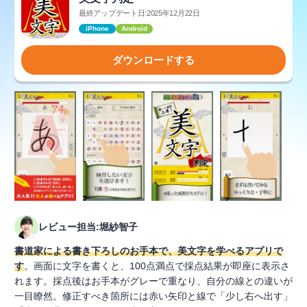
最終アップデート日:2025年12月22日
iPhone
Android
ダウンロードする
レビュー担当:堀紗智子
書道家による書き下ろしのお手本で、美文字を学べるアプリで
す
。画面に文字を書くと、100点満点で採点結果が即座に表示さ
れます。採点後はお手本がグレーで重なり、自分の線との違いが
一目瞭然。修正すべき箇所には赤い矢印と線で「少し右へ出す」