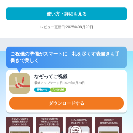
使い方・詳細を見る
レビュー更新日:2025年08月20日
ご祝儀の準備がスマートに 礼を尽くす表書きも手
書きで美しく
なぞってご祝儀
最終アップデート日:2025年5月24日
iPhone
Android
ダウンロードする