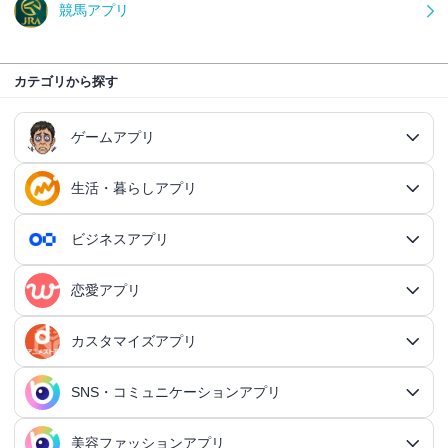
競馬アプリ
カテゴリから探す
ゲームアプリ
生活・暮らしアプリ
ゲームアプリ総合
RPGアプリ
ビジネスアプリ
生活・暮らしアプリ総合
RPGアプリ総合
アクションゲームアプリ
ファイナンスアプリ
恋愛アプリ
ビジネスアプリ総合
王道RPGアプリ
アクションゲームアプリ総合
シミュレーションアプリ
家計簿アプリ
日記アプリ
タスク管理アプリ
カスタマイズアプリ
恋愛アプリ総合
アクションRPGアプリ
2Dアクションアプリ
ふるさと納税アプリ
シミュレーションアプリ総合
対戦・協力ゲームアプリ
日記アプリ総合
行動記録アプリ
タスク管理アプリ総合
QRコードアプリ
マッチングアプリ
SNS・コミュニケーションアプリ
シミュレーションRPGアプリ
カスタマイズアプリ総合
3Dアクションアプリ
貯金アプリ
育成シミュレーションアプリ
SNS感覚の日記アプリ
対戦・協力ゲームアプリ総合
シューティングゲームアプリ
個人タスク管理アプリ
行動記録アプリ総合
ポイ活アプリ
QRコードアプリ総合
OCRアプリ
ダンジョンRPGアプリ
マッチングアプリ総合
出会いアプリ
アクションRPGアプリ
IFTTTアプリ
美容ファッションアプリ
スマホ決済アプリ
戦略シミュレーションアプリ
SNS・コミュニケーションアプリ総合