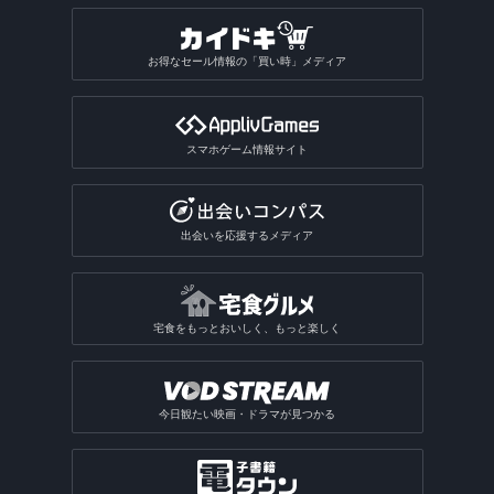
運試しゲームアプリ
駅構内案内アプリ
SPI対策アプリ
翻訳アプリ
壁紙のダウンロードアプリ
占いアプリ総合
作曲アプリ
おもしろい診断アプリ
ぷよぷよ系ゲームアプリ
写真合成アプリ
卓球ゲームアプリ
昆虫図鑑アプリ
動画圧縮アプリ
船の位置情報アプリ
アルバムアプリ
通話アプリ
青空文庫アプリ
アクスタアプリ
バカラアプリ
地形図アプリ
面接練習アプリ
漢字検索アプリ
写真投稿SNSアプリ
星座占いアプリ
音楽SNSアプリ
おもしろい診断アプリ総合
2048系ゲームアプリ
おもしろ加工アプリ
ギャンブルアプリ
バドミントンゲームアプリ
植物図鑑アプリ
お得なセール情報の「買い時」メディア
GIF作成アプリ
写真保存アプリ
SNS一括投稿アプリ
雑誌アプリ
チンチロリンアプリ
履歴書作成アプリ
国語辞典アプリ
手相占いアプリ
恋愛診断アプリ
パズルボブル系ゲームアプリ
バレーゲームアプリ
ギャンブルアプリ総合
動画ファイル形式変換アプリ
芸術・文化アプリ
同じ写真を探すアプリ
匿名SNSアプリ
読書記録・本棚管理アプリ
就活アプリ
姓名判断アプリ
性格診断アプリ
モンスト系ゲームアプリ
ビリヤードゲームアプリ
パチンコ・パチスロアプリ
動画反転アプリ
スマホゲーム情報サイト
絵を描くアプリ
質問SNSアプリ
絵本アプリ
サブカルチャーアプリ
転職アプリ
風水アプリ
不思議のダンジョン系アプリ
宝くじアプリ
動画モザイクアプリ
芸術鑑賞アプリ
アバターSNSアプリ
VTuberアプリ
テレビアプリ
バイト探しアプリ
四柱推命アプリ
3Dサンドボックスアプリ
公営ギャンブルアプリ
動画分割アプリ
出会いを応援するメディア
デザインアプリ
テレビアプリ総合
インターンアプリ
タロットアプリ
オタクアプリ
クラロワ系対戦ゲームアプリ
動画に文字を入れるアプリ
TV番組表アプリ
人材派遣求人情報アプリ
動物占いアプリ
オタクアプリ総合
アーチャー伝説系ゲームアプリ
写真を動画にするアプリ
宅食をもっとおいしく、もっと楽しく
テレビリモコンアプリ
おみくじアプリ
動画を写真にするアプリ
電話・チャット占いアプリ
今日観たい映画・ドラマが見つかる