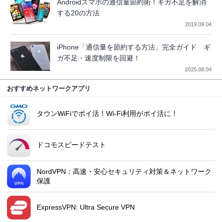
Androidスマホの通信量節約術！ギガ不足を解消
する20の方法
2019.09.04
iPhone「通信量を節約する方法」完全ガイド ギ
ガ不足・速度制限を回避！
2025.08.04
おすすめネットワークアプリ
タウンWiFiでポイ活！Wi-Fi利用がポイ活に！
ドコモスピードテスト
NordVPN：高速・安心セキュリティ対策＆ネットワーク
保護
ExpressVPN: Ultra Secure VPN