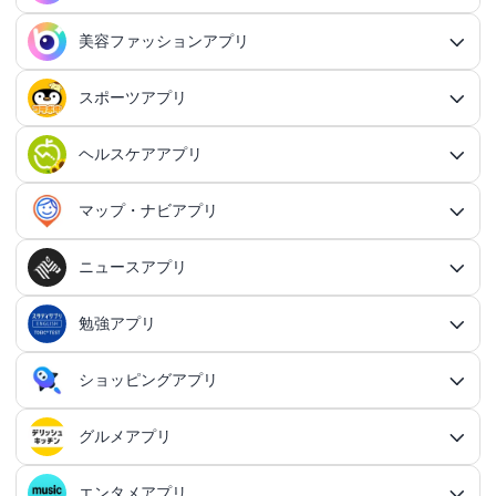
貯金アプリ
育成シミュレーションアプリ
SNS感覚の日記アプリ
対戦・協力ゲームアプリ総合
シューティングゲームアプリ
個人タスク管理アプリ
行動記録アプリ総合
ポイ活アプリ
QRコードアプリ総合
OCRアプリ
ダンジョンRPGアプリ
マッチングアプリ総合
出会いアプリ
アクションRPGアプリ
IFTTTアプリ
美容ファッションアプリ
スマホ決済アプリ
戦略シミュレーションアプリ
SNS・コミュニケーションアプリ総合
交換日記アプリ
オンライン対戦アプリ
タスク共有アプリ
習慣化アプリ
シューティングゲームアプリ総合
アドベンチャーゲームアプリ
QRコード読み取りアプリ
ポイ活アプリ総合
MMORPGアプリ
スケジューラ・時計アプリ
20代向けマッチングアプリ
OCRアプリ総合
議事録アプリ
シューティングゲームアプリ
出会いアプリ総合
カップルアプリ
クレジットカードアプリ
箱庭シミュレーションアプリ
オートクリッカーアプリ
ネットワークアプリ
写真カレンダーアプリ
協力・マルチプレイアプリ
SNSアプリ
スポーツアプリ
プロジェクト管理アプリ
FPSアプリ
美容ファッションアプリ総合
QRコード作成アプリ
レシートポイ活アプリ
アドベンチャーゲームアプリ総合
放置系RPGアプリ
30代向けマッチングアプリ
パズル・脳トレアプリ
翻訳カメラアプリ
カレンダーアプリ
格闘ゲームアプリ
ライフログアプリ
議事録アプリ総合
投資アプリ
顧客管理アプリ
恋愛シミュレーションアプリ
カップルアプリ総合
デートアプリ
鍵付き日記アプリ
Bluetoothゲームアプリ
ネットワークアプリ総合
スマホ最適化アプリ
SNSアプリ総合
TPSアプリ
メールアプリ
janコード検索アプリ
歩いてお金を稼ぐアプリ
ミステリーアドベンチャーアプリ
ヘア・メイク・ネイルアプリ
美少女RPGアプリ
ヘルスケアアプリ
40代向けマッチングアプリ
リマインダーアプリ
パズル・脳トレアプリ総合
スポーツアプリ総合
MOBAアプリ
音楽ゲームアプリ
文字起こしアプリ
持ち物管理アプリ
確定申告アプリ
歴史シミュレーションアプリ
家事アプリ
カップルSNSアプリ
顧客管理アプリ総合
かわいい日記アプリ
ファイル管理アプリ
Wi-Fiアプリ
デートスポットアプリ
恋愛診断アプリ
X（Twitter）アプリ
オンラインシューティングアプリ
スマホ最適化アプリ総合
セキュリティアプリ
ポイ活ゲームアプリ
メールアプリ総合
探索アドベンチャーアプリ
パズルRPGアプリ
チャットアプリ
50代・中高年向けマッチングアプリ
髪型アプリ
時計アプリ
パズルゲームアプリ
ファッションアプリ
ステルスゲームアプリ
高音質ボイスレコーダーアプリ
生理周期アプリ
音楽ゲームアプリ総合
陸上競技アプリ
ギャンブルの管理アプリ
マップ・ナビアプリ
メタバース体験シミュレーションゲームアプリ
記念日アプリ
オープンワールドアプリ
家事アプリ総合
ヘルスケアアプリ総合
シンプルな日記アプリ
スピードテストアプリ
育児アプリ
ファイル管理アプリ総合
Facebookアプリ
名刺管理アプリ
弾幕シューティングアプリ
バッテリーアプリ
恋愛診断アプリ総合
恋愛情報・モテる方法アプリ
アンケートアプリ
多機能メーラーアプリ
ホラーアドベンチャーアプリ
パスワード管理アプリ
カードRPGアプリ
60代・シニア向けマッチングアプリ
キーボードアプリ
メイク・スキンケアアプリ
タイマーアプリ
チャットアプリ総合
脱出ゲームアプリ
電話アプリ
ホワイトボードアプリ
ファッションアプリ総合
食事管理アプリ
アーティスト曲で遊ぶ音ゲーアプリ
ボディケア・エステアプリ
陸上競技アプリ総合
料理アプリ
オープンワールドアプリ総合
テニスアプリ
終活アプリ
VPNアプリ
カジュアルゲームアプリ
クラウド保存・共有アプリ
育児アプリ総合
健康管理アプリ
ニュースアプリ
LINEアプリ
縦スクシューティングアプリ
メモリの確認／解放アプリ
防犯アプリ
名刺管理アプリ総合
マップ・ナビアプリ総合
登録でお金がもらえるアプリ
フリーメールアプリ
会計アプリ
サウンドノベルアプリ
セキュリティ対策アプリ
恋愛相談アプリ
クイズRPGアプリ
ネイルアプリ
女性の悩み解決アプリ
SMSアプリ
クイズゲームアプリ
キーボードアプリ総合
画面の設定アプリ
似合うメガネ診断アプリ
体重管理アプリ
電話アプリ総合
手持ち曲で遊ぶ音ゲーアプリ
掲示板アプリ
ウォーキングアプリ
女性向けダイエットアプリ
掃除アプリ
3Dサンドボックスアプリ
テザリングアプリ
テニスアプリ総合
ファイル圧縮／解凍アプリ
陣痛アプリ
カジュアルゲームアプリ総合
ライトアプリ
マストドンアプリ
横スクシューティングアプリ
健康管理アプリ総合
育成ゲームアプリ
防犯アプリ総合
妊娠・出産アプリ
動画を見るだけで稼ぐアプリ
サバイバルアドベンチャーアプリ
VPNアプリ
防災アプリ
会計アプリ総合
カジュアルRPGアプリ
ドライブアプリ
勉強アプリ
お絵描きチャットアプリ
小売・卸売支援ツールアプリ
脳トレゲームアプリ
文字起こしアプリ
ニュースアプリ総合
コーデの参考アプリ
血圧記録アプリ
ビデオ通話アプリ
ボカロ曲収録音ゲーアプリ
ホーム画面アプリ
ランニングアプリ
音の設定アプリ
整形アプリ
洗濯アプリ
掲示板アプリ総合
アイコン画像アプリ
PDFアプリ
育児記録アプリ
クレーンゲームアプリ
写真投稿SNSアプリ
スナイパーゲームアプリ
体重管理アプリ
ライトアプリ総合
防犯ブザーアプリ
育成ゲームアプリ総合
野球アプリ
ポイ活ニュースアプリ
鬱ゲーアプリ
写真・動画隠しアプリ
妊娠・出産アプリ総合
恋愛ゲームアプリ
帳簿アプリ
防災アプリ総合
認知症・物忘れ防止アプリ
ランダムチャットアプリ
ドライブアプリ総合
推理ゲームアプリ
顔文字・絵文字アプリ
メモアプリ
在庫管理アプリ
鉄道アプリ
服デザインアプリ
体温記録アプリ
電話帳アプリ
思考整理アプリ
リズムタップゲームアプリ
ウィジェットカスタマイズアプリ
スポーツニュースアプリ
ショッピングアプリ
自転車アプリ
家事分担アプリ
ゲーム募集アプリ
録音アプリ
勉強アプリ総合
ファイルマネージャーアプリ
知育アプリ
アイコン画像アプリ総合
放置系ゲームアプリ
動画投稿SNSアプリ
フライトシューティングアプリ
食事管理アプリ
年賀状・カードアプリ
監視カメラアプリ
育成シミュレーションアプリ
レビューで稼ぐアプリ
テキストアドベンチャーアプリ
盗み見防止アプリ
妊活アプリ
野球アプリ総合
請求書アプリ
緊急地震速報アプリ
恋愛ゲームアプリ総合
ボウリングアプリ
ボイス・ビデオチャットアプリ
バイクナビアプリ
間違い探し・探し物ゲームアプリ
日本語入力アプリ
認知症・物忘れ防止アプリ総合
キャラゲーアプリ
レジアプリ
メモアプリ総合
ダイエットアプリ
着回し術アプリ
睡眠アプリ
通話録音アプリ
鉄道アプリ総合
ピアノタイル系アプリ
覗き見防止アプリ
電卓アプリ
思考整理アプリ総合
旅行アプリ
ジョギング・サイクリングの道を記録アプリ
スポーツニュースアプリ総合
地元コミュニティアプリ
転職アプリ
着信音アプリ
天気アプリ
オフィスソフトアプリ
子育てSNSアプリ
アバター・似顔絵アプリ
バカゲー・奇ゲーアプリ
語学アプリ
Instagramアプリ
グルメアプリ
睡眠アプリ
年賀状アプリ
ショッピングアプリ総合
覗き見防止アプリ
イベント企画アプリ
プロ野球速報アプリ
経費精算アプリ
安否確認アプリ
乙女系恋愛ゲームアプリ
グループチャットアプリ
カーナビアプリ
フォント変換アプリ
ボウリングアプリ総合
シンプルなメモアプリ
キャラゲーアプリ総合
メンズファッションアプリ
速度計測アプリ
飲食店記録アプリ
インターネット電話アプリ
路線図アプリ
ロック画面カスタマイズアプリ
ダイエットアプリ総合
スポーツゲームアプリ
マインドマップアプリ
電卓アプリ総合
身体測定アプリ
サッカー情報アプリ
旅行アプリ総合
音楽編集アプリ
インテリアアプリ
転職アプリ総合
飲食店検索アプリ
天気アプリ総合
赤ちゃんをあやす アプリ
写真をイラストにするアプリ
建築アプリ
懐かしの遊びアプリ
音楽SNSアプリ
ウォーキングアプリ
語学アプリ総合
住所録アプリ
資格アプリ
野球スコアアプリ
防災マップアプリ
イベント企画アプリ総合
男性向け恋愛ゲームアプリ
フリマアプリ
エンタメアプリ
道路交通情報アプリ
クリップボードアプリ