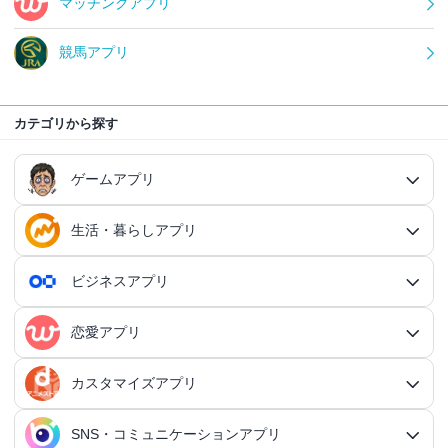
マッチングアプリ
競馬アプリ
カテゴリから探す
ゲームアプリ
生活・暮らしアプリ
ゲームアプリ総合
RPGアプリ
ビジネスアプリ
生活・暮らしアプリ総合
RPGアプリ総合
アクションゲームアプリ
ファイナンスアプリ
恋愛アプリ
ビジネスアプリ総合
王道RPGアプリ
アクションゲームアプリ総合
シミュレーションアプリ
家計簿アプリ
日記アプリ
タスク管理アプリ
カスタマイズアプリ
恋愛アプリ総合
アクションRPGアプリ
2Dアクションアプリ
ふるさと納税アプリ
シミュレーションアプリ総合
対戦・協力ゲームアプリ
日記アプリ総合
行動記録アプリ
タスク管理アプリ総合
QRコードアプリ
マッチングアプリ
SNS・コミュニケーションアプリ
シミュレーションRPGアプリ
カスタマイズアプリ総合
3Dアクションアプリ