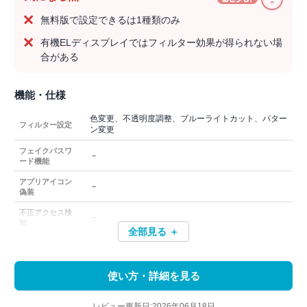
無料版で設定できるは1種類のみ
有機ELディスプレイではフィルター効果が得られない場
合がある
機能・仕様
色変更、不透明度調整、ブルーライトカット、パター
フィルター設定
ン変更
フェイクパスワ
－
ード機能
アプリアイコン
－
偽装
不正アクセス検
－
知
全部見る ＋
使い方・詳細を見る
レビュー更新日:2026年06月18日