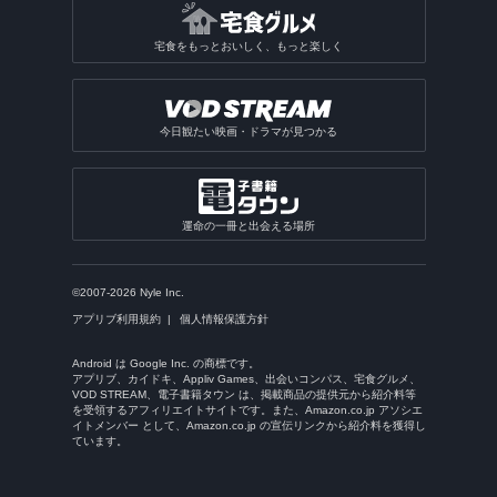
宅食をもっとおいしく、もっと楽しく
今日観たい映画・ドラマが見つかる
運命の一冊と出会える場所
©2007-2026 Nyle Inc.
アプリブ利用規約
個人情報保護方針
Android は Google Inc. の商標です。
アプリブ、カイドキ、Appliv Games、出会いコンパス、宅食グルメ、
VOD STREAM、電子書籍タウン は、掲載商品の提供元から紹介料等
を受領するアフィリエイトサイトです。また、Amazon.co.jp アソシエ
イトメンバー として、Amazon.co.jp の宣伝リンクから紹介料を獲得し
ています。