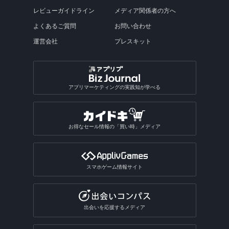
英英辞典アプリ
面白カメラアプリ
歌うアプリ
付箋アプリ
バリアフリーマップアプリ
アクスタアプリ
読み聞かせアプリ
発射パズルゲームアプリ
エフェクトアプリ
ポッドキャストアプリ
陸上競技ゲームアプリ
図鑑アプリ総合
Steamゲームをスマホでアプリ
誕生日動画アプリ
フライトレーダーアプリ
レビューガイドライン
メディア関係者の方へ
ストレス発散ゲームアプリ
インターネットアプリ
写真共有アプリ
子育てSNSアプリ
小説アプリ
動画スロー再生・早送りアプリ
推し活アプリ総合
犬アプリ
ビンゴゲームアプリ
乗り鉄アプリ
占いアプリ
副業アプリ
オフライン英語辞書アプリ
画像を探すアプリ総合
動画撮影アプリ
楽器演奏アプリ
キャラクターメモアプリ
テキスト読み上げアプリ
テトリス系ゲームアプリ
写真修正アプリ
ラジオ録音アプリ
格闘技・武道ゲームアプリ
よくあるご質問
お問い合わせ
魚図鑑アプリ
盛れるビデオカメラアプリ
道路交通情報アプリ
料理・食べ物系ゲームアプリ
VRアプリ
Exif情報編集アプリ
カットモデルアプリ
朗読アプリ
逆再生アプリ
うちわ文字アプリ
運試しゲームアプリ
駅構内案内アプリ
SPI対策アプリ
翻訳アプリ
壁紙のダウンロードアプリ
占いアプリ総合
作曲アプリ
運営会社
プレスキット
おもしろい診断アプリ
ぷよぷよ系ゲームアプリ
写真合成アプリ
卓球ゲームアプリ
昆虫図鑑アプリ
動画圧縮アプリ
船の位置情報アプリ
アルバムアプリ
通話アプリ
青空文庫アプリ
アクスタアプリ
バカラアプリ
地形図アプリ
面接練習アプリ
漢字検索アプリ
写真投稿SNSアプリ
星座占いアプリ
音楽SNSアプリ
おもしろい診断アプリ総合
2048系ゲームアプリ
おもしろ加工アプリ
ギャンブルアプリ
バドミントンゲームアプリ
植物図鑑アプリ
GIF作成アプリ
写真保存アプリ
SNS一括投稿アプリ
雑誌アプリ
チンチロリンアプリ
履歴書作成アプリ
国語辞典アプリ
手相占いアプリ
恋愛診断アプリ
パズルボブル系ゲームアプリ
バレーゲームアプリ
ギャンブルアプリ総合
動画ファイル形式変換アプリ
芸術・文化アプリ
アプリマーケティングの実践知が学べる
同じ写真を探すアプリ
匿名SNSアプリ
読書記録・本棚管理アプリ
就活アプリ
姓名判断アプリ
性格診断アプリ
モンスト系ゲームアプリ
ビリヤードゲームアプリ
パチンコ・パチスロアプリ
動画反転アプリ
絵を描くアプリ
質問SNSアプリ
絵本アプリ
サブカルチャーアプリ
転職アプリ
風水アプリ
不思議のダンジョン系アプリ
宝くじアプリ
動画モザイクアプリ
お得なセール情報の「買い時」メディア
芸術鑑賞アプリ
アバターSNSアプリ
VTuberアプリ
テレビアプリ
バイト探しアプリ
四柱推命アプリ
3Dサンドボックスアプリ
公営ギャンブルアプリ
動画分割アプリ
デザインアプリ
テレビアプリ総合
インターンアプリ
タロットアプリ
オタクアプリ
クラロワ系対戦ゲームアプリ
動画に文字を入れるアプリ
スマホゲーム情報サイト
TV番組表アプリ
人材派遣求人情報アプリ
動物占いアプリ
オタクアプリ総合
アーチャー伝説系ゲームアプリ
写真を動画にするアプリ
テレビリモコンアプリ
おみくじアプリ
動画を写真にするアプリ
出会いを応援するメディア
電話・チャット占いアプリ