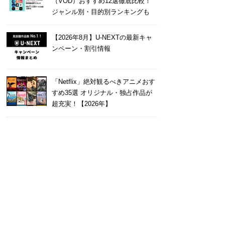
（VOD）おすすめ12選徹底比較！
ジャンル別・目的別ランキングも
【2026年8月】U-NEXTの最新キャ
ンペーン・割引情報
「Netflix」絶対観るべきアニメおす
すめ35選 オリジナル・独占作品が
超充実！【2026年】
石狩鍋
4
一気にスキャンできます。
名刺をデータ管理出来るので仕事に非
の種類のアプリの中でピカ
に役立っています。相手の特徴をメモ
刺交換した相手がこのアプリ
残しておけるのも便利な機能です。
ばお互いすぐわかるので、
続きを
ます（笑 また自分の会社の
...
続きを読む