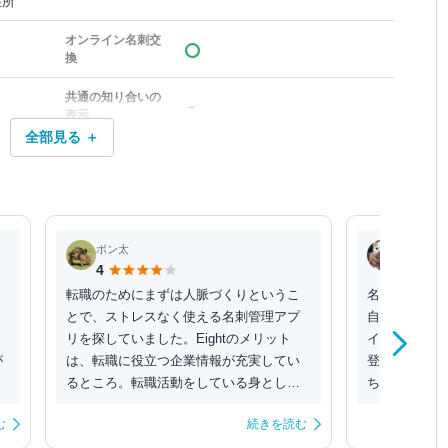
住所
オンライン名刺交
換
共通の知り合いの
－
表示
全部見る ＋
ポン太
ネコマン
4
4
転職のためにまずは人脈づくりというこ
名刺を複数枚
とで、ストレスなく使える名刺管理アプ
自動補正はこ
リを探していました。Eightのメリット
イチ ただ名
が
は、転職に役立つ企業情報が充実してい
登録していれ
るところ。転職活動をしている身として
ちょっと照れ
は、情報量の多さ...
人間も誰が登録
む
続きを読む