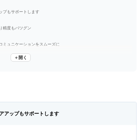
ップもサポートします
り精度もバツグン
コミュニケーションをスムーズに
＋開く
と早くやっておけばよかった……
アアップもサポートします