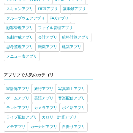
スキャンアプリ
OCRアプリ
議事録アプリ
グループウェアアプリ
FAXアプリ
顧客管理アプリ
ファイル管理アプリ
名刺作成アプリ
会計アプリ
給料計算アプリ
思考整理アプリ
転職アプリ
建築アプリ
メニュー表アプリ
アプリブで人気のカテゴリ
家計簿アプリ
旅行アプリ
写真加工アプリ
ゲームアプリ
英語アプリ
音楽配信アプリ
テレビアプリ
カメラアプリ
ポイ活アプリ
ライブ配信アプリ
カロリー計算アプリ
メモアプリ
カーナビアプリ
自撮りアプリ