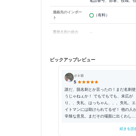
電話番号、部署、役職、
連絡先のインポー
（有料）
ト
－
重複名刺の統合
ピックアップレビュー
ポキ爺
5
誰だ、脱名刺とか言ったの！まだ名刺使
うじゃねぇか！ でもでもでも、末広が
り、、失礼、はっちゃん、、、失礼、エ
イトマンには助けられてるぜ！ 他の人
辛辣な意見。まだその場面に出くわして
ないだけかな？？
続きを読